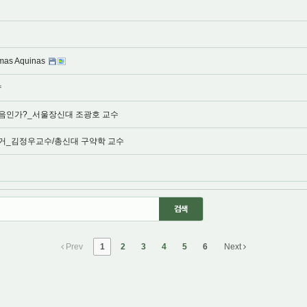
omas Aquinas
약
음인가?_서울장신대 조광호 교수
거_김정우교수/총신대 구약학 교수
Prev
1
2
3
4
5
6
Next