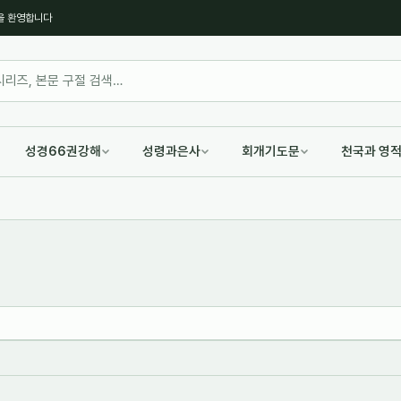
을 환영합니다
성경66권강해
성령과은사
회개기도문
천국과 영