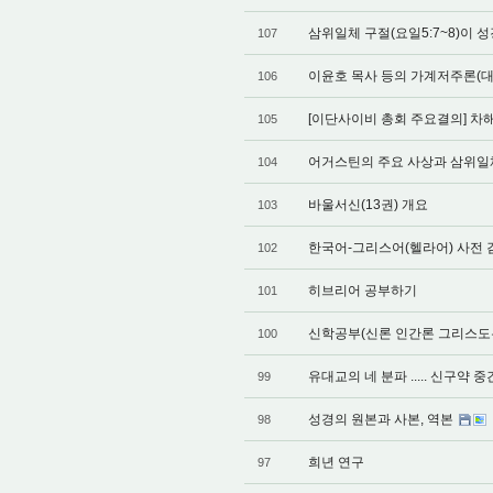
삼위일체 구절(요일5:7~8)이 
107
이윤호 목사 등의 가계저주론(대
106
[이단사이비 총회 주요결의] 
105
어거스틴의 주요 사상과 삼위
104
바울서신(13권) 개요
103
한국어-그리스어(헬라어) 사전
102
히브리어 공부하기
101
신학공부(신론 인간론 그리스도
100
유대교의 네 분파 ..... 신구약
99
성경의 원본과 사본, 역본
98
희년 연구
97