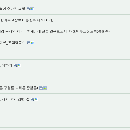
성경에 추가된 과정
한예수교장로회 통합측 제 91회기)
차해경 목사의 저서『회개』에 관한 연구보고서_대한예수교장로회(통합측)
일체론_조덕영교수
 검색하기
론 구원론 교회론 종말론)
 중간사 이야기(김병국)