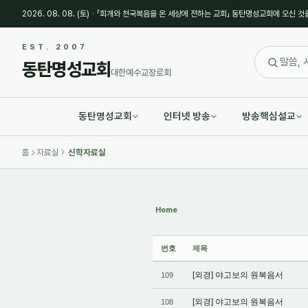
2026. 08. 08. (토)
·
「회개와 천국복음을 온 세상에 전하는 교회」 동탄명성교회에 오신 것
Sketchbook5, 스케치북5
Sketchbook5, 스케치북5
EST. 2007
동탄명성교회
대한예수교장로회
동탄명성교회
인터넷 방송
방송핵심설교
Sketchbook5, 스케치북5
Sketchbook5, 스케치북5
홈
자료실
신학자료실
Home
번호
제목
[외경] 야고보의 원복음서
109
[외경] 야고보의 원복음서
108