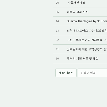
바울서신 개요
96
바울의 삶과 서신
95
Summa Theologiae by St. Th
94
신학대전(토마스 아퀴나스) 요
93
고린도후서는 여러 편지들의 모
92
삼위일체에 대한 구약성경의 증
91
루터의 시편 서문 및 해설
90