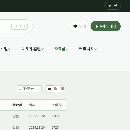
로그인
예배안내
실시간 예배
Ctrl K
적비밀
교육과 훈련
자료실
커뮤니티
T
기본글꼴
List
Zine
Gallery
글쓴이
날짜
조회 수
갈렙
2025.12.20
1769
갈렙
2025.12.20
1723