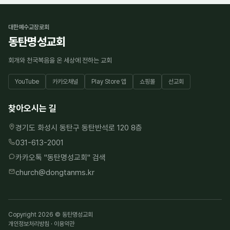
대한예수교장로회
동탄명성교회
회개와 천국복음을 온 세상에 전하는 교회
YouTube
카카오채널
Play Store 앱
쇼핑몰
선교회
찾아오시는 길
경기도 화성시 동탄구 동탄반석로 120 8층
031-613-2001
카카오톡 "
동탄명성교회
" 검색
church@dongtanms.kr
Copyright 2026 © 동탄명성교회
개인정보처리방침
·
이용약관