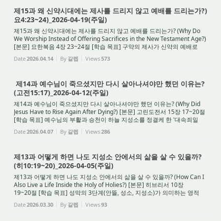
제15과 왜 신약시대에는 제사를 드리지 않고 예배를 드리는가?)
요4:23~24)_2026-04-19(주일)
제15과 왜 신약시대에는 제사를 드리지 않고 예배를 드리는가? (Why Do
We Worship Instead of Offering Sacrifices in the New Testament Age?)
[본문] 요한복음 4장 23~24절 [학습 목표] 구약의 제사가 신약의 예배로
바뀐 구속사적 이유를 알고, 영과 진리...
Date
2026.04.14
By
갈렙
Views
573
제14과 예수님이 죽으셨지만 다시 살아나셔야만 했던 이유는?
(고전15:17)_2026-04-12(주일)
제14과 예수님이 죽으셨지만 다시 살아나셔야만 했던 이유는? (Why Did
Jesus Have to Rise Again After Dying?) [본문] 고린도전서 15장 17~20절
[학습 목표] 예수님의 부활과 승천이 하늘 지성소를 정결케 한 '대속죄일
제사'의 완성임을 깨닫고, 매일의 회...
Date
2026.04.07
By
갈렙
Views
286
제13과 어떻게 하면 나도 지성소 안에서의 삶을 살 수 있을까?
(히10:19~20)_2026-04-05(주일)
제13과 어떻게 하면 나도 지성소 안에서의 삶을 살 수 있을까? (How Can I
Also Live a Life Inside the Holy of Holies?) [본문] 히브리서 10장
19~20절 [학습 목표] 성막의 3단계(안뜰, 성소, 지성소)가 의미하는 영적
깊이를 깨닫고, 철저한 회개와 영의 주...
Date
2026.03.30
By
갈렙
Views
93