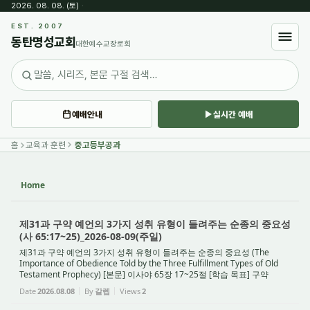
2026. 08. 08. (토)
·
Sketchbook5, 스케치북5
EST. 2007
동탄명성교회
대한예수교장로회
예배안내
실시간 예배
Sketchbook5, 스케치북5
홈
교육과 훈련
중고등부공과
Home
NEW
제31과 구약 예언의 3가지 성취 유형이 들려주는 순종의 중요성
(사 65:17~25)_2026-08-09(주일)
제31과 구약 예언의 3가지 성취 유형이 들려주는 순종의 중요성 (The
Importance of Obedience Told by the Three Fulfillment Types of Old
Testament Prophecy) [본문] 이사야 65장 17~25절 [학습 목표] 구약
예언이 문자적, 영적, 천국에서 완전히 성취됨을...
Date
2026.08.08
By
갈렙
Views
2