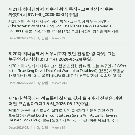
제21과 하나님께서 세우신 왕의 특징 - 그는 항상 배우는
자였다(시 97:1~3)_2026-05-31(주일)
제21과 하나님께서 세우신 왕의 특징 - 그는 항상 배우는 자였다
(Characteristics of the King God Establishes: He Was Always a
Learner) [본문] 시편 97편 1~3절 [학습 목표] 다윗이 왕직을 배워가는
과정을 통해, 천국에서 왕 노릇 할 자가 이 땅에서 무...
Date
2026.05.25
By
갈렙
Views
78
제20과 하나님께서 세우시고자 했던 진정한 왕 다윗, 그는
누구인가?(삼상13:13~14)_2026-05-24(주일)
제20과 하나님께서 세우시고자 했던 진정한 왕 다윗, 그는 누구인가? (Who
is the True King David That God Wanted to Establish?) [본문] 사무엘상
13장 13~14절 [학습 목표] 하나님의 세 단계 부르심(자녀, 상속자, 왕)을
이해하고, 다윗과 같이 '하나님의 ...
Date
2026.05.22
By
갈렙
Views
213
제19과 천국에서 성도들이 실제로 갖게 될 4가지 신분은 과연
어떤 모습일까?(계1:5-6)_2026-05-17(주일)
제19과 천국에서 성도들이 실제로 갖게 될 4가지 신분은 과연 어떤
모습일까? (What Do the Four Statuses Saints Will Actually Have in
Heaven Look Like?) [본문] 요한계시록 1장 5~6절 [학습 목표] 천국이
평등한 곳이 아니라 철저한 4대 계급과 상급이 있...
Date
2026.05.11
By
갈렙
Views
84