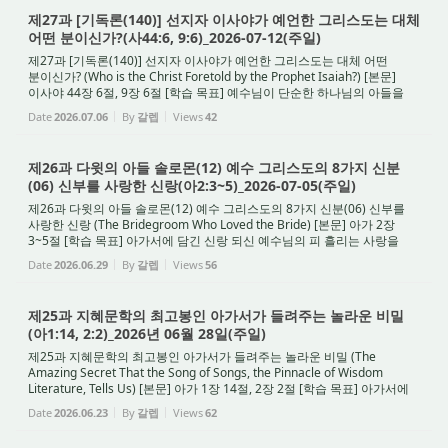
제27과 [기독론(140)] 선지자 이사야가 예언한 그리스도는 대체
어떤 분이신가?(사44:6, 9:6)_2026-07-12(주일)
제27과 [기독론(140)] 선지자 이사야가 예언한 그리스도는 대체 어떤
분이신가? (Who is the Christ Foretold by the Prophet Isaiah?) [본문]
이사야 44장 6절, 9장 6절 [학습 목표] 예수님이 단순한 하나님의 아들을
넘어 '스스로 계신 여호와 하나님'이심을...
Date
2026.07.06
By
갈렙
Views
42
제26과 다윗의 아들 솔로몬(12) 예수 그리스도의 8가지 신분
(06) 신부를 사랑한 신랑(아2:3~5)_2026-07-05(주일)
제26과 다윗의 아들 솔로몬(12) 예수 그리스도의 8가지 신분(06) 신부를
사랑한 신랑 (The Bridegroom Who Loved the Bride) [본문] 아가 2장
3~5절 [학습 목표] 아가서에 담긴 신랑 되신 예수님의 피 흘리는 사랑을
깨닫고, 사랑받는 신부에서 나아가 영적 전...
Date
2026.06.29
By
갈렙
Views
56
제25과 지혜문학의 최고봉인 아가서가 들려주는 놀라운 비밀
(아1:14, 2:2)_2026년 06월 28일(주일)
제25과 지혜문학의 최고봉인 아가서가 들려주는 놀라운 비밀 (The
Amazing Secret That the Song of Songs, the Pinnacle of Wisdom
Literature, Tells Us) [본문] 아가 1장 14절, 2장 2절 [학습 목표] 아가서에
담긴 그리스도와 교회의 비밀을 깨닫고, 신랑 ...
Date
2026.06.23
By
갈렙
Views
62