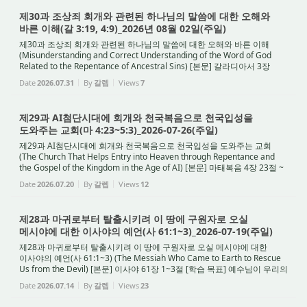
제30과 조상죄 회개와 관련된 하나님의 말씀에 대한 오해와
바른 이해(갈 3:19, 4:9)_2026년 08월 02일(주일)
제30과 조상죄 회개와 관련된 하나님의 말씀에 대한 오해와 바른 이해
(Misunderstanding and Correct Understanding of the Word of God
Related to the Repentance of Ancestral Sins) [본문] 갈라디아서 3장
19절, 4장 9절 [학습 목표] 성경 말씀을 바르게 ...
Date
2026.07.31
By
갈렙
Views
7
제29과 AI첨단시대에 회개와 천국복음으로 천국입성을
도와주는 교회(마 4:23~5:3)_2026-07-26(주일)
제29과 AI첨단시대에 회개와 천국복음으로 천국입성을 도와주는 교회
(The Church That Helps Entry into Heaven through Repentance and
the Gospel of the Kingdom in the Age of AI) [본문] 마태복음 4장 23절 ~
5장 3절 [학습 목표] AI 시대의 변화 속에서...
Date
2026.07.20
By
갈렙
Views
12
제28과 마귀로부터 탈출시키려 이 땅에 구원자로 오실
메시야에 대한 이사야의 예언(사 61:1~3)_2026-07-19(주일)
제28과 마귀로부터 탈출시키려 이 땅에 구원자로 오실 메시야에 대한
이사야의 예언(사 61:1~3) (The Messiah Who Came to Earth to Rescue
Us from the Devil) [본문] 이사야 61장 1~3절 [학습 목표] 예수님이 우리의
죄뿐만 아니라 마귀의 압제에서 해방하기...
Date
2026.07.14
By
갈렙
Views
23