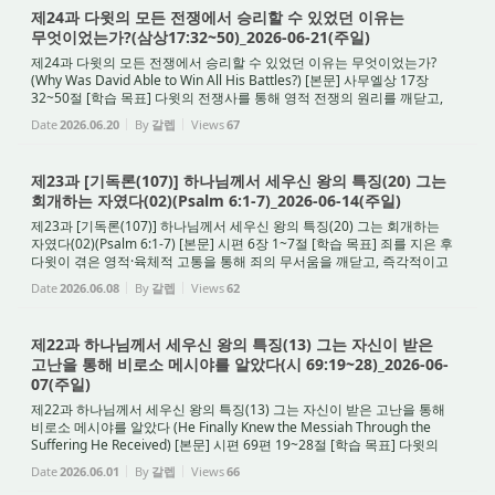
제24과 다윗의 모든 전쟁에서 승리할 수 있었던 이유는
무엇이었는가?(삼상17:32~50)_2026-06-21(주일)
제24과 다윗의 모든 전쟁에서 승리할 수 있었던 이유는 무엇이었는가?
(Why Was David Able to Win All His Battles?) [본문] 사무엘상 17장
32~50절 [학습 목표] 다윗의 전쟁사를 통해 영적 전쟁의 원리를 깨닫고,
말씀과 기도, 그리고 철저한 회개로 승리하...
Date
2026.06.20
By
갈렙
Views
67
제23과 [기독론(107)] 하나님께서 세우신 왕의 특징(20) 그는
회개하는 자였다(02)(Psalm 6:1-7)_2026-06-14(주일)
제23과 [기독론(107)] 하나님께서 세우신 왕의 특징(20) 그는 회개하는
자였다(02)(Psalm 6:1-7) [본문] 시편 6장 1~7절 [학습 목표] 죄를 지은 후
다윗이 겪은 영적·육체적 고통을 통해 죄의 무서움을 깨닫고, 즉각적이고
철저한 회개로 구원의 기쁨을 회복하...
Date
2026.06.08
By
갈렙
Views
62
제22과 하나님께서 세우신 왕의 특징(13) 그는 자신이 받은
고난을 통해 비로소 메시야를 알았다(시 69:19~28)_2026-06-
07(주일)
제22과 하나님께서 세우신 왕의 특징(13) 그는 자신이 받은 고난을 통해
비로소 메시야를 알았다 (He Finally Knew the Messiah Through the
Suffering He Received) [본문] 시편 69편 19~28절 [학습 목표] 다윗의
고통이 담긴 '저주의 시편' 속에 감추어진 메...
Date
2026.06.01
By
갈렙
Views
66