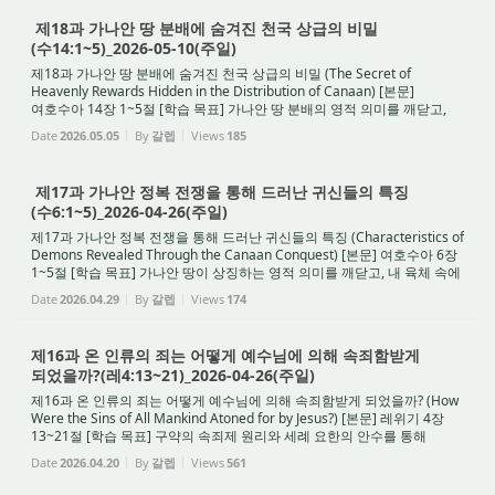
제18과 가나안 땅 분배에 숨겨진 천국 상급의 비밀
(수14:1~5)_2026-05-10(주일)
제18과 가나안 땅 분배에 숨겨진 천국 상급의 비밀 (The Secret of
Heavenly Rewards Hidden in the Distribution of Canaan) [본문]
여호수아 14장 1~5절 [학습 목표] 가나안 땅 분배의 영적 의미를 깨닫고,
대충 믿는 신앙을 버린 채 철저한 회개와 영적 전...
Date
2026.05.05
By
갈렙
Views
185
제17과 가나안 정복 전쟁을 통해 드러난 귀신들의 특징
(수6:1~5)_2026-04-26(주일)
제17과 가나안 정복 전쟁을 통해 드러난 귀신들의 특징 (Characteristics of
Demons Revealed Through the Canaan Conquest) [본문] 여호수아 6장
1~5절 [학습 목표] 가나안 땅이 상징하는 영적 의미를 깨닫고, 내 육체 속에
숨어 연합 전선을 펼치는 귀신들을...
Date
2026.04.29
By
갈렙
Views
174
제16과 온 인류의 죄는 어떻게 예수님에 의해 속죄함받게
되었을까?(레4:13~21)_2026-04-26(주일)
제16과 온 인류의 죄는 어떻게 예수님에 의해 속죄함받게 되었을까? (How
Were the Sins of All Mankind Atoned for by Jesus?) [본문] 레위기 4장
13~21절 [학습 목표] 구약의 속죄제 원리와 세례 요한의 안수를 통해
인류의 죄가 어떻게 예수님께 합법적으로...
Date
2026.04.20
By
갈렙
Views
561