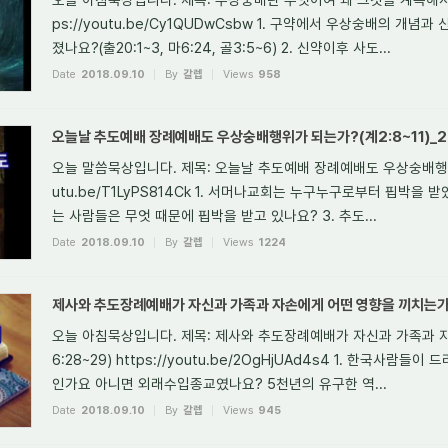
ps://youtu.be/Cy1QUDwCsbw 1. 구약에서 우상숭배의 개
졌나요?(출20:1~3, 마6:24, 골3:5~6) 2. 신약이후 사도...
Date
2018.09.10
By
갈렙
Views
958
오늘날 추도예배 장례예배도 우상숭배행위가 되는가?(계2:8~11)_20
오늘 말씀묵상입니다. 제목: 오늘날 추도예배 장례예배도 우상숭배행위가 되는
utu.be/T1LyPS814Ck 1. 서머나교회는 누구누구로부터 핍박을 받았
는 사람들은 무엇 때문에 핍박을 받고 있나요? 3. 추도...
Date
2018.09.10
By
갈렙
Views
1224
제사와 추도장례예배가 자신과 가족과 자손에게 어떤 영향을 끼치는가?(시
오늘 아침묵상입니다. 제목: 제사와 추도장례예배가 자신과 가족과 자
6:28~29) https://youtu.be/2OgHjUAd4s4 1. 한국사
인가요 아니면 외래수입종교였나요? 5천년의 유구한 역...
Date
2018.09.10
By
갈렙
Views
945