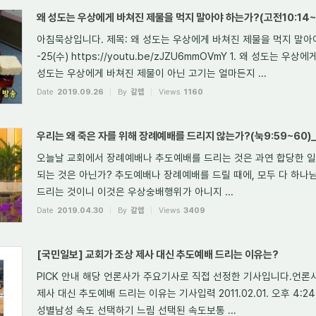
왜 성도는 우상에게 바쳐진 제물을 먹지 말아야 하는가?(고전10:14~2
아침묵상입니다. 제목: 왜 성도는 우상에게 바쳐진 제물을 먹지 말아야 하
-25(수) https://youtu.be/zJZU6mmOVmY 1. 왜 성도는
성도는 우상에게 바쳐진 제물이 아닌 고기는 얼마든지 ...
Date
2019.09.26
By
갈렙
Views
1160
우리는 왜 죽은 자를 위해 장례예배를 드리지 않는가?(눅9:59~60)_
오늘날 교회에서 장례예배나 추도예배를 드리는 것은 과연 합당한 
되는 것은 아닌가? 추도예배나 장례예배를 드릴 때에, 모두 다 하나
드리는 것이니 이것은 우상숭배행위가 아니지 ...
Date
2019.04.30
By
갈렙
Views
3409
[국민일보] 교회가 조상 제사 대신 추도예배 드리는 이유는?
PICK 안내 해당 언론사가 주요기사로 직접 선정한 기사입니다.언론
제사 대신 추도예배 드리는 이유는 기사입력 2011.02.01. 오후 4
성별남성 속도 선택하기 느림 선택된 속도보통 ...