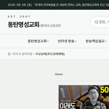
2026. 08. 08. (토)
·
「회개와 천국복음을 온 세상에 전하는 교회」 동탄명성교회에 오신 것
Sketchbook5, 스케치북5
Sketchbook5, 스케치북5
EST. 2007
동탄명성교회
대한예수교장로회
동탄명성교회
인터넷 방송
방송핵심설교
Sketchbook5, 스케치북5
Sketchbook5, 스케치북5
홈
천국과 영적비밀
우상숭배(추도장례예배)
Home