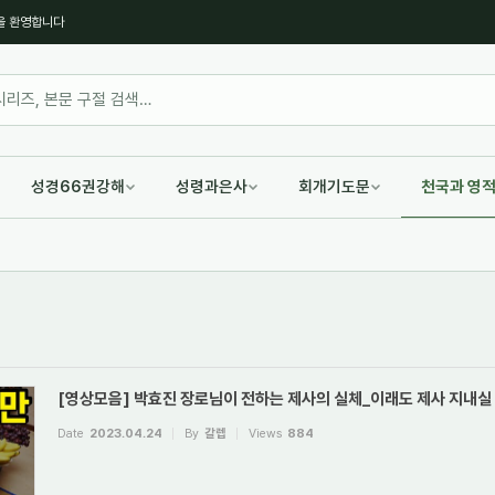
을 환영합니다
성경66권강해
성령과은사
회개기도문
천국과 영
[영상모음] 박효진 장로님이 전하는 제사의 실체_이래도 제사 지내실
Date
2023.04.24
By
갈렙
Views
884