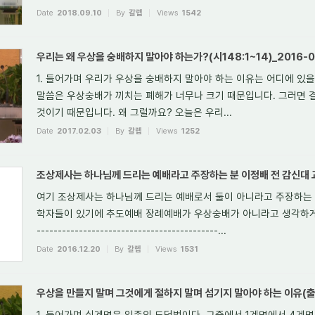
Date
2018.09.10
By
갈렙
Views
1542
우리는 왜 우상을 숭배하지 말아야 하는가?(시148:1~14)_2016-0
1. 들어가며 우리가 우상을 숭배하지 말아야 하는 이유는 어디에 있
말씀은 우상숭배가 끼치는 폐해가 너무나 크기 때문입니다. 그러면 
것이기 때문입니다. 왜 그럴까요? 오늘은 우리...
Date
2017.02.03
By
갈렙
Views
1252
조상제사는 하나님께 드리는 예배라고 주장하는 분 이정배 전 감신대 
여기 조상제사는 하나님께 드리는 예배로서 둘이 아니라고 주장하는 
학자들이 있기에 추도예배 장례예배가 우상숭배가 아니라고 생각하게 되는 것입
-------------------------------------------...
Date
2016.12.20
By
갈렙
Views
1531
우상을 만들지 말며 그것에게 절하지 말며 섬기지 말아야 하는 이유(출20
1. 들어가며 십계명은 일종의 도덕법이다. 그중에서 1계명에서 4계