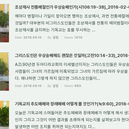
조상제사 전통예절인가 우상숭배인가(시106:19~38)_2016-02-
해마다 명절이나 기일이 찾아오면 행하는 조상제사, 과연 전통예절에
것일까? 대부분의 비그리스도인들은 조상제사를 전통의 예의범절이라
조상제사를 금지하는 기독교는 효를 무시하는 ...
Date
2018.09.10
By
갈렙
Views
1019
그리스도인은 우상숭배해도 괜찮은 것일까(고전10:14~33)_2016-
A.D.90년경 두아디라교회의 이세벨선지자는 그리스도인들은 우상
사람들이 그녀의 가르침에 미혹되었고 그녀의 가르침에 따라 우상을
다. 왜냐하면 그렇게 하지 않으면 그리스도인들이...
Date
2018.09.10
By
갈렙
Views
980
기독교의 추도예배와 장례예배 어떻게 볼 것인가?(눅9:60)_2016-
오늘은 기독교에 스며들어온 추도예배와 장례예배가 어떻게 해서 생
인지 그리고 그것이 어떤 결과를 초래하게 되는지를 살펴보고자 한다
발생하면 어떤 조치를 취하면 되는지까지도 다...