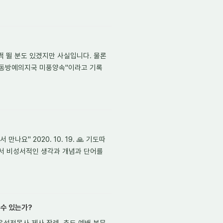
펄쩍 뛸 분도 있겠지만 사실입니다. 물론
"동방예의지국 미풍양속"이라고 기록
나요" 2020. 10. 19. 🙏 기도따
서 비성서적인 생각과 개념과 단어를
 수 있는가?
윤석전목사 제사,장례, 추도 예배 본문