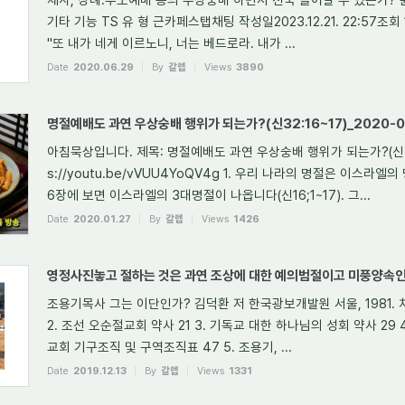
기타 기능 TS 유 형 근카페스탭채팅 작성일2023.12.21. 22:57조회 
"또 내가 네게 이르노니, 너는 베드로라. 내가 ...
Date
2020.06.29
By
갈렙
Views
3890
명절예배도 과연 우상숭배 행위가 되는가?(신32:16~17)_2020-01
아침묵상입니다. 제목: 명절예배도 과연 우상숭배 행위가 되는가?(신32:16~
s://youtu.be/vVUU4YoQV4g 1. 우리 나라의 명절은 이스라
6장에 보면 이스라엘의 3대명절이 나옵니다(신16;1~17). 그...
Date
2020.01.27
By
갈렙
Views
1426
영정사진놓고 절하는 것은 과연 조상에 대한 예의범절이고 미풍양속
조용기목사 그는 이단인가? 김덕환 저 한국광보개발원 서울, 1981. 차 례
2. 조선 오순절교회 약사 21 3. 기독교 대한 하나님의 성회 약사 29
교회 기구조직 및 구역조직표 47 5. 조용기, ...
Date
2019.12.13
By
갈렙
Views
1331