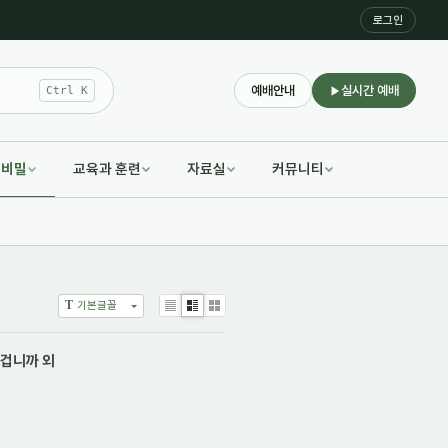
로그인
예배안내
실시간 예배
Ctrl K
적비밀
교육과 훈련
자료실
커뮤니티
T
기본글꼴
List
Zine
Gallery
 겁니까 외