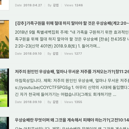
Date
2019.04.27
By
갈렙
Views
1246
[강추]가족구원을 위해 절대 하지 말아야 할 것은 우상숭배(계2:20~2
2018년 9월 특별새벽집회 주제: “내 가족을 구원하기 위한 효과적인
족구원을 위해 절대 하지 말아야 할 것은 우상숭배 [찬송] 찬435장
2:20~23(신약 401면) 2018.9.8(토) 1. 들어가며...
Date
2018.09.10
By
갈렙
Views
1277
저주의 원인인 우상숭배, 얼마나 무서운 저주를 가져오는가?(창11:26~
아침묵상입니다. 제목: 저주의 원인인 우상숭배, 얼마나 무서운 저주를 가
s://youtu.be/COYCTF5PGSg 1. 아무리 신약의 시대에 돌
긴 자가 천국에 들어가기는 어렵습니다(그래도 회개하기만 ...
Date
2018.09.10
By
갈렙
Views
1355
우상숭배란 무엇이며 왜 그것을 계속해서 피해야 하는가?(고전10:14~
오늘 아침묵상입니다. 제목: 우상숭배란 무엇이여 왜 그것을 계속해서 피해