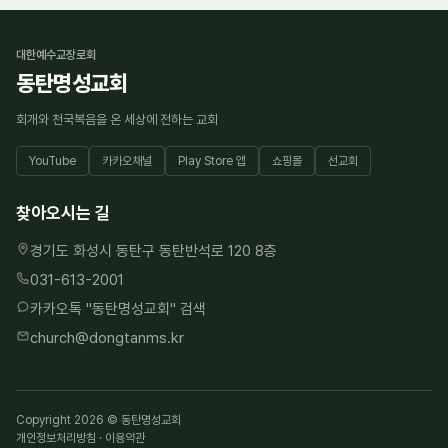
대한예수교장로회
동탄명성교회
회개와 천국복음을 온 세상에 전하는 교회
YouTube
카카오채널
Play Store 앱
쇼핑몰
선교회
찾아오시는 길
경기도 화성시 동탄구 동탄반석로 120 8층
031-613-2001
카카오톡 "
동탄명성교회
" 검색
church@dongtanms.kr
Copyright 2026 © 동탄명성교회
개인정보처리방침
·
이용약관