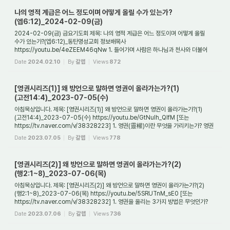
나의 영적 계급은 어느 정도이며 어떻게 올릴 수가 있는가?
(엡6:12)_2024-02-09(금)
2024-02-09(금) 금요기도회 제목: 나의 영적 계급은 어느 정도이며 어떻게 올릴
수가 있는가?(엡6:12)_동탄명성교회 정보배목사
https://youtu.be/4eZEEM46qNw 1. 들어가며 사람은 하나님과 천사와 더불어
영을 가진 존재다(요4:24, 히1:14, 슥12:1). 하나님은...
Date
2024.02.10
By
갈렙
Views
872
[영권시리즈(1)] 왜 방언으로 말하면 영권이 올라가는가?(1)
(고전14:4)_2023-07-05(수)
아침묵상입니다. 제목: [영권시리즈(1)] 왜 방언으로 말하면 영권이 올라가는가?(1)
(고전14:4)_2023-07-05(수) https://youtu.be/GtNuIh_QlfM [또는
https://tv.naver.com/v/38328223] 1. 영권(靈權)이란 무엇을 가리키는가? 영권
(靈權)이란 영적인 권세를 가...
Date
2023.07.05
By
갈렙
Views
778
[영권시리즈(2)] 왜 방언으로 말하면 영권이 올라가는가?(2)
(행2:1~8)_2023-07-06(목)
아침묵상입니다. 제목: [영권시리즈(2)] 왜 방언으로 말하면 영권이 올라가는가?(2)
(행2:1~8)_2023-07-06(목) https://youtu.be/5SRUTnM_sE0 [또는
https://tv.naver.com/v/38328232] 1. 영권을 올리는 3가지 방법은 무엇인가?
영권은 영의 세계에서 사용할 수...
Date
2023.07.06
By
갈렙
Views
736