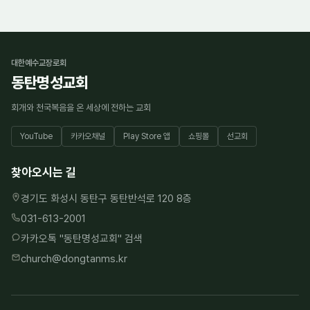
대한예수교장로회
동탄명성교회
회개와 천국복음을 온 세상에 전하는 교회
YouTube
카카오채널
Play Store 앱
쇼핑몰
선교회
찾아오시는 길
경기도 화성시 동탄구 동탄반석로 120 8층
031-613-2001
카카오톡 "
동탄명성교회
" 검색
church@dongtanms.kr