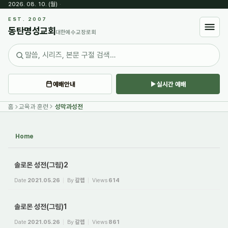
2026. 08. 10. (월)
·
Sketchbook5, 스케치북5
EST. 2007
동탄명성교회
대한예수교장로회
예배안내
실시간 예배
Sketchbook5, 스케치북5
홈
교육과 훈련
성막과성전
Home
솔로몬 성전(그림)2
Date
2021.05.26
By
갈렙
Views
614
솔로몬 성전(그림)1
Date
2021.05.26
By
갈렙
Views
861