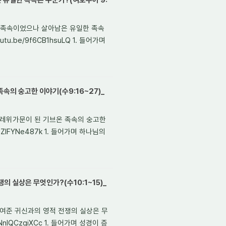
 유일한 족속은 누군가?(여호수아 9:
안 족속이었으나 살아남은 유일한 족속
u.be/9f6CB1hsuLQ 1. 들어가며
속의 숭고한 이야기(수9:16~27)_
서 레위가문이 된 기브온 족속의 숭고한
PZIFYNe487k 1. 들어가며 하나님의
의 실상은 무엇인가?(수10:1~15)_
 보여준 귀신과의 영적 전쟁의 실상은 무
NnlQCzgiXCc 1. 들어가며 성경이 증