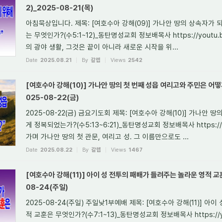
2)_2025-08-21(목)
아침묵상입니다. 제목: [여호수아 강해(09)] 가나안 땅의 상속자가 
는 무엇인가?(수5:1~12)_동탄명성교회 정보배목사 https://youtu.be
의 광야 생활, 그것은 끝이 아니라 새로운 시작을 위...
Date
2025.08.21
By
갈렙
Views
2542
[여호수아 강해(10)] 가나안 땅의 첫 번째 성읍 여리고와 주민은 어떻게
025-08-22(금)
2025-08-22(금) 금요기도회 제목: [여호수아 강해(10)] 가나안
게 정복되었는가?(수5:13~6:21)_동탄명성교회 정보배목사 https://y
가며 가나안 땅의 첫 관문, 여리고 성. 그 이름만으로도 ...
Date
2025.08.22
By
갈렙
Views
1467
[여호수아 강해(11)] 아이 성 전투의 패배가 들려주는 놀라운 영적 교훈
08-24(주일)
2025-08-24(주일) 주일낮1부예배 제목: [여호수아 강해(11)] 
적 교훈은 무엇인가?(수7:1~13)_동탄명성교회 정보배목사 https://yo