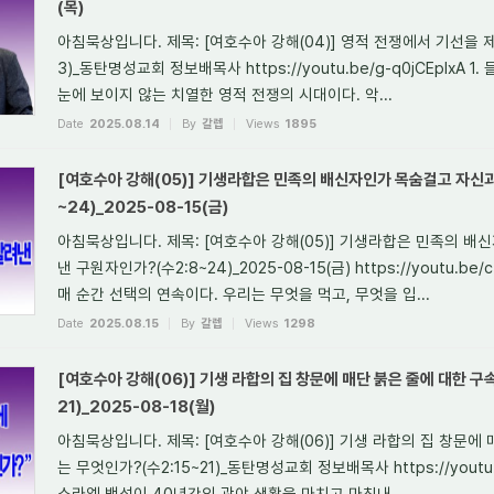
(목)
아침묵상입니다. 제목: [여호수아 강해(04)] 영적 전쟁에서 기선을 
3)_동탄명성교회 정보배목사 https://youtu.be/g-q0jCEpIxA
눈에 보이지 않는 치열한 영적 전쟁의 시대이다. 악...
Date
2025.08.14
By
갈렙
Views
1895
[여호수아 강해(05)] 기생라합은 민족의 배신자인가 목숨걸고 자신과
~24)_2025-08-15(금)
아침묵상입니다. 제목: [여호수아 강해(05)] 기생라합은 민족의 
낸 구원자인가?(수2:8~24)_2025-08-15(금) https://youtu.b
매 순간 선택의 연속이다. 우리는 무엇을 먹고, 무엇을 입...
Date
2025.08.15
By
갈렙
Views
1298
[여호수아 강해(06)] 기생 라합의 집 창문에 매단 붉은 줄에 대한 구
21)_2025-08-18(월)
아침묵상입니다. 제목: [여호수아 강해(06)] 기생 라합의 집 창문에
는 무엇인가?(수2:15~21)_동탄명성교회 정보배목사 https://youtu.
스라엘 백성이 40년간의 광야 생활을 마치고 마침내 ...