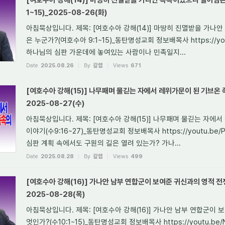
[여호수아 강해(14)] 마땅히 진멸받을 가나안 족속이었으나 살아남은
1~15)_2025-08-26(화)
아침묵상입니다. 제목: [여호수아 강해(14)] 마땅히 진멸받을 가나
은 누군가?(여호수아 9:1~15)_동탄명성교회 정보배목사 https://yout
하나님의 심판 가운데에 놓여있는 사람이나 민족일지...
Date
2025.08.26
By
갈렙
Views
671
[여호수아 강해(15)] 나무패며 물긷는 자에서 레위가문이 된 기브온 족
2025-08-27(수)
아침묵상입니다. 제목: [여호수아 강해(15)] 나무패며 물긷는 자에
이야기(수9:16~27)_동탄명성교회 정보배목사 https://youtu.be/
심판 계획 속에서도 구원의 길은 열려 있는가? 가나...
Date
2025.08.28
By
갈렙
Views
499
[여호수아 강해(16)] 가나안 남부 연합군이 보여준 귀신과의 영적 전쟁
2025-08-28(목)
아침묵상입니다. 제목: [여호수아 강해(16)] 가나안 남부 연합군이
엇인가?(수10:1~15)_동탄명성교회 정보배목사 https://youtu.be/