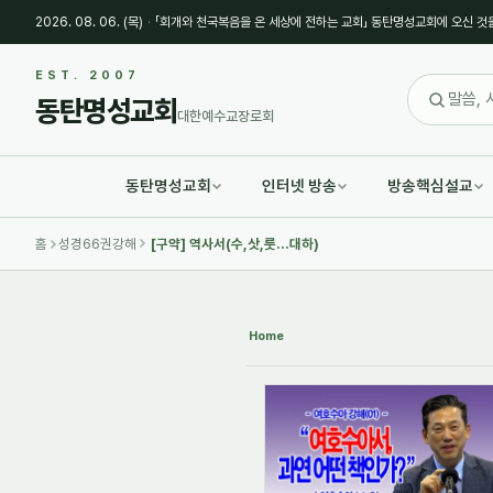
2026. 08. 06. (목)
·
「회개와 천국복음을 온 세상에 전하는 교회」 동탄명성교회에 오신 것
Sketchbook5, 스케치북5
Sketchbook5, 스케치북5
EST. 2007
동탄명성교회
대한예수교장로회
동탄명성교회
인터넷 방송
방송핵심설교
Sketchbook5, 스케치북5
Sketchbook5, 스케치북5
홈
성경66권강해
[구약] 역사서(수,삿,룻...대하)
Home