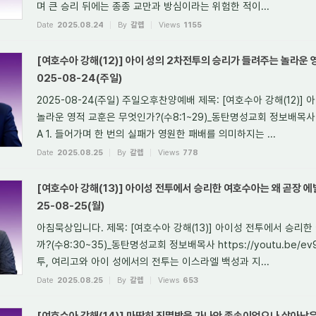
며 큰 승리 뒤에는 종종 교만과 방심이라는 위험한 적이...
Date
2025.08.24
By
갈렙
Views
1155
[여호수아 강해(12)] 아이 성의 2차전투의 승리가 들려주는 놀라운 영
025-08-24(주일)
2025-08-24(주일) 주일오후찬양예배 제목: [여호수아 강해(12)
놀라운 영적 교훈은 무엇인가?(수8:1~29)_동탄명성교회 정보배목사 http
A 1. 들어가며 한 번의 실패가 영원한 패배를 의미하지는 ...
Date
2025.08.25
By
갈렙
Views
778
[여호수아 강해(13)] 아이성 전투에서 승리한 여호수아는 왜 곧장 에
25-08-25(월)
아침묵상입니다. 제목: [여호수아 강해(13)] 아이성 전투에서 승리
까?(수8:30~35)_동탄명성교회 정보배목사 https://youtu.be/ev
투, 여리고와 아이 성에서의 전투는 이스라엘 백성과 지...
Date
2025.08.25
By
갈렙
Views
653