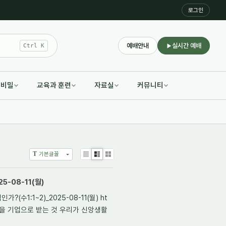
로그인
예배안내
실시간 예배
Ctrl K
적비밀
교육과 훈련
자료실
커뮤니티
T
기본글꼴
List
Zine
Gallery
5-08-11(월)
(수1:1~2)_2025-08-11(월) ht
표, 땅을 기업으로 받는 것 우리가 신앙생활