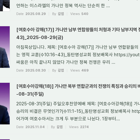
언하는 이스라엘의 가나안 정복 역사는 단순히 한 ...
Date
2025.08.29
By
갈렙
Views
540
[여호수아 강해(17)] 가나안 남부 연합왕들의 처형과 기타 남부지역 정
43)_2025-08-29(금)
아침묵상입니다. 제목: [여호수아 강해(17)] 가나안 남부 연합왕들
는 영적 교훈(수10:16~43)_동탄명성교회 정보배목사 https://youtu
싸움은 아직 끝나지 않았다 가나안 정복 전쟁은 우리 ...
Date
2025.08.30
By
갈렙
Views
469
[여호수아강해(18)] 가나안 북부 연합군과의 전쟁의 특징과 승리의 비결
-08-31(주일)
2025-08-31(주일) 주일오후찬양예배 제목: [여호수아강해(18)]
승리의 비결은 무엇인가?(수11:1~15)_동탄명성교회 정보배목사 https://y
어가며 여호수아서는 크게 두 부분으로 나뉜다. 1장부터...
Date
2025.11.04
By
갈렙
Views
2274