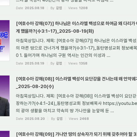
Date
2025.08.18
By
갈렙
Views
1208
[여호수아 강해(07)] 하나님은 이스라엘 백성으로 하여금 왜 다리가
게 했을까?(수3:1~17)_2025-08-19(화)
아침묵상입니다. 제목: [여호수아 강해(07)] 하나님은 이스라엘 백
의 마른 땅으로 건너가게 했을까?(수3:1~17)_동탄명성교회 정보배목사 htt
0 1. 들어가며 하나님의 구원 역사는 인간의 이성과 ...
Date
2025.08.19
By
갈렙
Views
1358
[여호수아 강해(08)] 이스라엘 백성이 요단강을 건너는데 왜 언약궤
_2025-08-20(수)
아침묵상입니다. 제목: [여호수아 강해(08)] 이스라엘 백성이 요단
장하는가?(수4:1~24)_동탄명성교회 정보배목사 https://youtu.be
의 광야 생활을 마치고 약속의 땅 가나안을 눈앞에 둔 ...
Date
2025.08.20
By
갈렙
Views
2468
[여호수아 강해(09)] 가나안 땅의 상속자가 되기 위해 갖추어야 할 