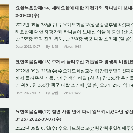
요한복음강해(14) 세례요한에 대한 재평가와 하나님이 보내신 아
2-09-28(수)
2022년 09월 28일(수) 수요기도회설교(성령강림후열여섯째주일
례요한에 대한 재평가와 하나님이 보내신 아들의 증언 [찬 송]
찬 358장 주의 진리 위해, 찬 360장 행군 나팔 소리에 [말 씀] 요3
Date
2022.10.07
By
갈렙
Views
1084
요한복음강해(13) 주께서 들려주신 거듭남과 영생의 비밀(요3:1~
2022년 09월 21일(수) 수요기도회설교(성령강림후열다섯째주일
께서 들려주신 거듭남과 영생의 비밀 [찬 송] 찬 350장 우리들
리 위해, 찬 360장 행군 나팔 소리에 [말 씀] 요3:1~21(신약 145면
Date
2022.10.07
By
갈렙
Views
1458
요한복음강해(12) 헐면 사흘 만에 다시 일으키시겠다던 성전,
3~25)_2022-09-07(수)
2022년 09월 07일(수) 수요기도회설교(성령강림후열셋째주일)