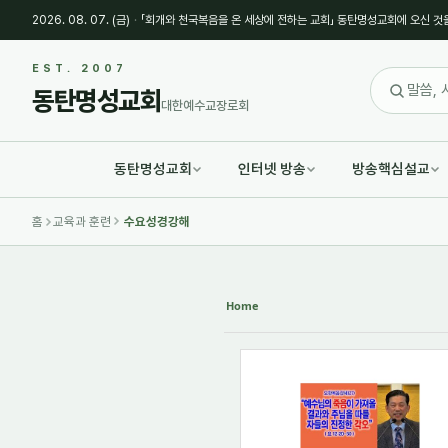
2026. 08. 07. (금)
·
「회개와 천국복음을 온 세상에 전하는 교회」 동탄명성교회에 오신 것
Sketchbook5, 스케치북5
Sketchbook5, 스케치북5
EST. 2007
동탄명성교회
대한예수교장로회
동탄명성교회
인터넷 방송
방송핵심설교
Sketchbook5, 스케치북5
Sketchbook5, 스케치북5
홈
교육과 훈련
수요성경강해
Home