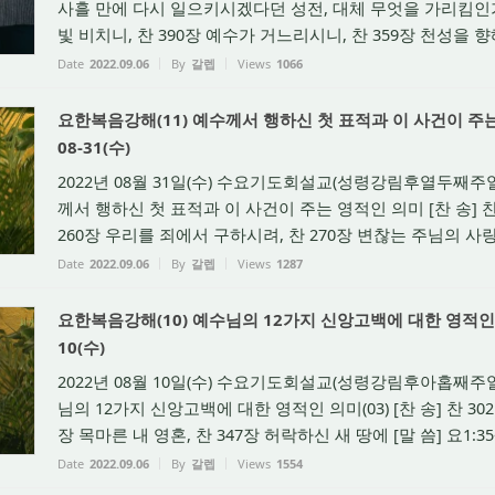
사흘 만에 다시 일으키시겠다던 성전, 대체 무엇을 가리킴인가? 
빛 비치니, 찬 390장 예수가 거느리시니, 찬 359장 천성을 향해
Date
2022.09.06
By
갈렙
Views
1066
요한복음강해(11) 예수께서 행하신 첫 표적과 이 사건이 주는 영
08-31(수)
2022년 08월 31일(수) 수요기도회설교(성령강림후열두째주일)
께서 행하신 첫 표적과 이 사건이 주는 영적인 의미 [찬 송] 
260장 우리를 죄에서 구하시려, 찬 270장 변찮는 주님의 사랑과 
Date
2022.09.06
By
갈렙
Views
1287
요한복음강해(10) 예수님의 12가지 신앙고백에 대한 영적인 의미(0
10(수)
2022년 08월 10일(수) 수요기도회설교(성령강림후아홉째주일)
님의 12가지 신앙고백에 대한 영적인 의미(03) [찬 송] 찬 302
장 목마른 내 영혼, 찬 347장 허락하신 새 땅에 [말 씀] 요1:35~5
Date
2022.09.06
By
갈렙
Views
1554