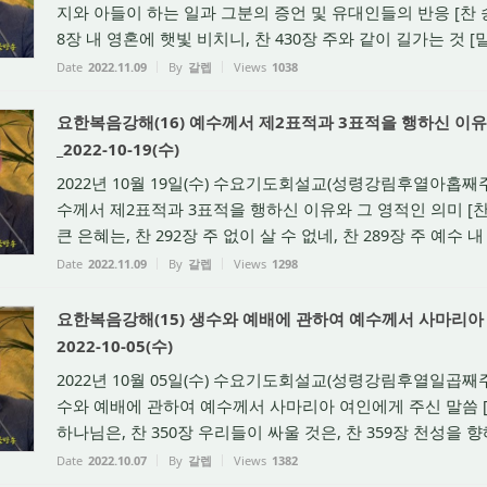
지와 아들이 하는 일과 그분의 증언 및 유대인들의 반응 [찬 송] 
8장 내 영혼에 햇빛 비치니, 찬 430장 주와 같이 길가는 것 [말 씀
Date
2022.11.09
By
갈렙
Views
1038
요한복음강해(16) 예수께서 제2표적과 3표적을 행하신 이유와 
_2022-10-19(수)
2022년 10월 19일(수) 수요기도회설교(성령강림후열아홉째주일
수께서 제2표적과 3표적을 행하신 이유와 그 영적인 의미 [찬 송
큰 은혜는, 찬 292장 주 없이 살 수 없네, 찬 289장 주 예수 내 맘
Date
2022.11.09
By
갈렙
Views
1298
요한복음강해(15) 생수와 예배에 관하여 예수께서 사마리아 여
2022-10-05(수)
2022년 10월 05일(수) 수요기도회설교(성령강림후열일곱째주일
수와 예배에 관하여 예수께서 사마리아 여인에게 주신 말씀 [찬
하나님은, 찬 350장 우리들이 싸울 것은, 찬 359장 천성을 향해
Date
2022.10.07
By
갈렙
Views
1382