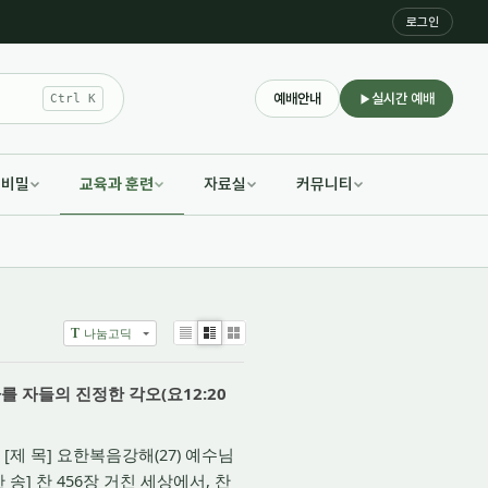
로그인
예배안내
실시간 예배
Ctrl K
적비밀
교육과 훈련
자료실
커뮤니티
나눔고딕
T
List
Zine
Gallery
 자들의 진정한 각오(요12:20
 [제 목] 요한복음강해(27) 예수님
송] 찬 456장 거친 세상에서, 찬