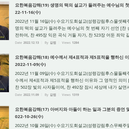
요한복음강해(19) 생명의 떡의 설교가 들려주는 예수님의 첫 번
22-11-16(수)
2022년 11월 16일(수) 수요기도회설교(성령강림후스물셋째주일
명의 떡의 설교가 들려주는 예수님의 첫 번째 자기 선언 [찬 송
전하여, 찬 495장 익은 곡식 거둘 자가, 찬 523장 어둔 죄악 길에
Date
2022.12.13
By
갈렙
Views
1284
요한복음강해(18) 예수께서 제4표적과 제5표적을 행하신 이유와
2022-11-09(수)
2022년 11월 09일(수) 수요기도회설교(성령강림후스물둘째주일
수께서 제4표적과 제5표적을 행하신 이유와 그 영적인 의미 [찬
찬 502장 빛의 사자들이여, 찬 492장 잠시 세상에 내가 살면서 [
Date
2022.11.09
By
갈렙
Views
1319
요한복음강해(17) 아버지와 아들이 하는 일과 그분의 증언 및 
022-10-26(수)
2022년 10월 26일(수) 수요기도회설교(성령강림후스무째주일)