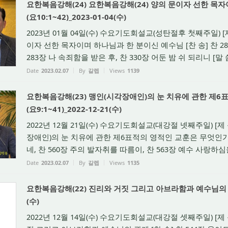
요한복음강해(24) 요한복음강해(24) 양의 문이자 선한 목
(요10:1~42)_2023-01-04(수)
2023년 01월 04일(수) 수요기도회설교(성탄절후 첫째주일) [
이자 선한 목자이며 하나님과 한 분이신 예수님 [찬 송] 찬 2
283장 나 속죄함을 받은 후, 찬 330장 어둔 밤 쉬 되리니 [말 씀]
Date
2023.02.07
By
갈렙
Views
1139
요한복음강해(23) 맹인(시각장애인)의 눈 치유에 관한 제6
(요9:1~41)_2022-12-21(수)
2022년 12월 21일(수) 수요기도회설교(대강절 넷째주일) [제
장애인)의 눈 치유에 관한 제6표적의 영적인 교훈은 무엇인가? 
네, 찬 560장 주의 발자취를 따름이, 찬 563장 예수 사랑하심을 
Date
2023.02.07
By
갈렙
Views
1135
요한복음강해(22) 진리와 거짓 그리고 아브라함과 예수님의 관계(요
(수)
2022년 12월 14일(수) 수요기도회설교(대강절 셋째주일) [제