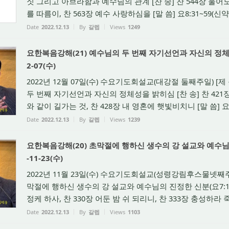
짓 그리고 아브라함과 예수님의 관계 [찬 송] 찬 544장 울어도
를 따름이, 찬 563장 예수 사랑하심을 [말 씀] 요8:31~59(신약 15
Date
2022.12.13
By
갈렙
Views
1249
요한복음강해(21) 예수님의 두 번째 자기선언과 자신의 정체성을
2-07(수)
2022년 12월 07일(수) 수요기도회설교(대강절 둘째주일) [제
두 번째 자기선언과 자신의 정체성을 밝히심 [찬 송] 찬 421장
와 같이 길가는 것, 찬 428장 내 영혼에 햇빛비치니 [말 씀] 요8:1
Date
2022.12.13
By
갈렙
Views
1239
요한복음강해(20) 초막절에 행하신 생수의 강 설교와 예수님의 
-11-23(수)
2022년 11월 23일(수) 수요기도회설교(성령강림후스물넷째주일
막절에 행하신 생수의 강 설교와 예수님의 진정한 신분(요7:1~53
정케 하사, 찬 330장 어둔 밤 쉬 되리니, 찬 333장 충성하라 죽도
Date
2022.12.13
By
갈렙
Views
1103