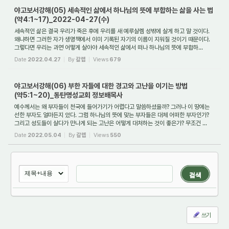
야고보서강해(05) 세속적인 삶에서 하나님의 뜻에 부합하는 삶을 사는 법
(약4:1~17)_2022-04-27(수)
세속적인 삶은 결국 우리가 죽은 후에 우리를 새 예루살렘 성밖에 살게 하고 말 것이다.
왜냐하면 그러한 자가 생명책에서 이미 기록된 자기의 이름이 지워질 것이기 때문이다.
그렇다면 우리는 과연 어떻게 살아야 세속적인 삶에서 떠나 하나님의 뜻에 부합하...
Date
2022.04.27
By
갈렙
Views
679
야고보서강해(06) 부한 자들에 대한 경고와 고난을 이기는 방법
(약5:1~20)_동탄명성교회 정보배목사
예수께서는 왜 부자들이 천국에 들어가기가 어렵다고 말씀하셨을까? 그러나 이 땅에는
선한 부자도 얼마든지 있다. 그럼 하나님의 뜻에 맞는 부자들은 대체 어떠한 부자인가?
그리고 성도들이 살다가 만나게 되는 고난은 어떻게 대처하는 것이 좋은가? 무조건 ...
Date
2022.05.04
By
갈렙
Views
550
검색
쓰기