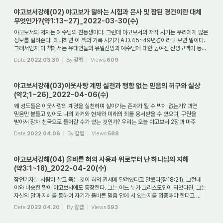
야고보서강해(02) 야고보가 말하는 시험과 은사 및 참된 경건이란 대체
무엇인가?(약1:13~27)_2022-03-30(수)
야고보서의 저자는 예수님의 친동생이다. 그런데 야고보서의 저작 시기는 우리에게 많은
정보를 알려준다. 왜냐하면 이 책의 기록 시기가 A.D.45~49년경이라고 보면 말이다.
그래서인지 이 책에서는 유대인들의 유일신앙과 예수님에 대한 높여진 신앙고백이 동...
Date
2022.03.30
By
갈렙
Views
609
야고보서강해(03)이웃사랑 계명 실천과 행함 없는 믿음의 허구와 실상
(약2;1~26)_2022-04-06(수)
왜 성도들은 이웃사랑의 계명을 실천하며 살아가는 존재가 될 수 밖에 없는가? 과연
믿음만 붙들고 있어도 나의 과거와 현재와 미래의 죄를 용서받을 수 있으며, 구원을
받아서 장차 천국으로 들어갈 수가 있는 것인가? 우리는 오늘 야고보서 2장과 마주
대하...
Date
2022.04.06
By
갈렙
Views
588
야고보서강해(04) 올바른 혀의 사용과 위로부터 난 하나님의 지혜
(약3:1~18)_2022-04-20(수)
잠언기자는 사람이 살고 죽는 것이 혀의 권세에 달려있다고 말했다(잠18:21). 그런데
이와 비슷한 말이 야고보서에도 등장한다. 그는 어느 누가 그리스도인이 되었다면, 그는
자신의 말과 지혜를 통하여 자기가 올바른 믿음 안에 서 있는지를 입증해야 한다고 ...
Date
2022.04.20
By
갈렙
Views
593