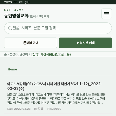
2026. 08. 09. (일)
·
Sketchbook5, 스케치북5
EST. 2007
동탄명성교회
대한예수교장로회
예배안내
실시간 예배
Sketchbook5, 스케치북5
홈
성경66권강해
[신약] 서신서(롬,갈,고전...유)
Home
야고보서강해(01) 야고보서 대체 어떤 책인가?(약1:1~12)_2022-
03-23(수)
보통 그리스도인들에게 '야고보서'하면, '지푸라기 서신'이라고 알고 있는 분들도 있을
것이고, 이신칭의의 복음과 충돌되는 책이라고 알고 있는 분들도 있을 것이다. 그런데
정말 이 책이 그러한 책인가? 이 책은 정말 사도적인 저작으로서 가치를 인정받을 ...
Date
2022.03.23
By
갈렙
Views
690