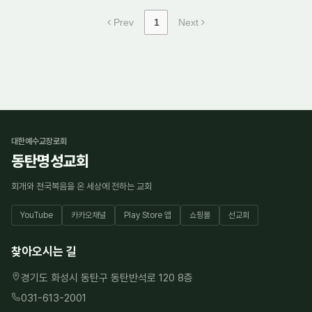
Prev
1
Next
대한예수교장로회
동탄명성교회
회개와 천국복음을 온 세상에 전하는 교회
YouTube
카카오채널
Play Store 앱
쇼핑몰
선교회
찾아오시는 길
경기도 화성시 동탄구 동탄반석로 120 8층
031-613-2001