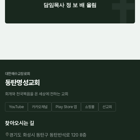
✝
담임목사 정 보 배 올림
대한예수교장로회
동탄명성교회
회개와 천국복음을 온 세상에 전하는 교회
YouTube
카카오채널
Play Store 앱
쇼핑몰
선교회
찾아오시는 길
경기도 화성시 동탄구 동탄반석로 120 8층