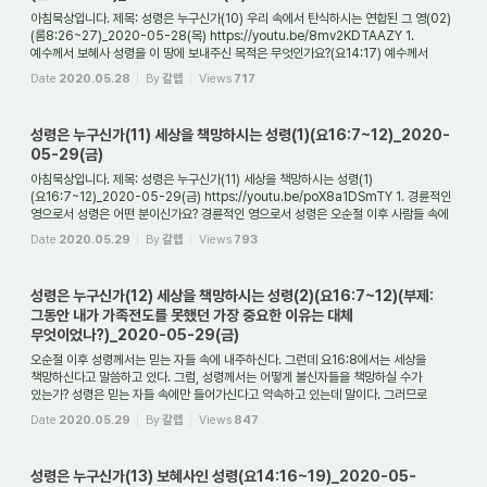
아침묵상입니다. 제목: 성령은 누구신가(10) 우리 속에서 탄식하시는 연합된 그 영(02)
(롬8:26~27)_2020-05-28(목) https://youtu.be/8mv2KDTAAZY 1.
예수께서 보혜사 성령을 이 땅에 보내주신 목적은 무엇인가요?(요14:17) 예수께서
보혜사 성령을 이 땅에 보...
Date
2020.05.28
By
갈렙
Views
717
성령은 누구신가(11) 세상을 책망하시는 성령(1)(요16:7~12)_2020-
05-29(금)
아침묵상입니다. 제목: 성령은 누구신가(11) 세상을 책망하시는 성령(1)
(요16:7~12)_2020-05-29(금) https://youtu.be/poX8a1DSmTY 1. 경륜적인
영으로서 성령은 어떤 분이신가요? 경륜적인 영으로서 성령은 오순절 이후 사람들 속에
들어오시는 영이 되었습니...
Date
2020.05.29
By
갈렙
Views
793
성령은 누구신가(12) 세상을 책망하시는 성령(2)(요16:7~12)(부제:
그동안 내가 가족전도를 못했던 가장 중요한 이유는 대체
무엇이었나?)_2020-05-29(금)
오순절 이후 성령께서는 믿는 자들 속에 내주하신다. 그런데 요16:8에서는 세상을
책망하신다고 말씀하고 있다. 그럼, 성령께서는 어떻게 불신자들을 책망하실 수가
있는가? 성령은 믿는 자들 속에만 들어가신다고 약속하고 있는데 말이다. 그러므로
성령의 책...
Date
2020.05.29
By
갈렙
Views
847
성령은 누구신가(13) 보혜사인 성령(요14:16~19)_2020-05-