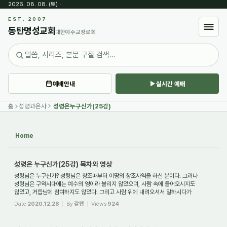
2026. 08. 08. (토)
·
Sketchbook5, 스케치북5
EST. 2007
동탄명성교회
대한예수교장로회
예배안내
실시간 예배
Sketchbook5, 스케치북5
홈
성령과은사
성령은누구신가(25강)
Home
성령은 누구신가(25강) 목차와 영상
성령님은 누구신가? 성령님은 창조때부터 이땅의 창조사역을 하신 분이다. 그러나
성령님은 구약시대에는 예수의 영이라 불리지 않았으며, 사람 속에 들어오시지도
않았고, 거듭남에 참여하지도 않았다. 그리고 사람 위에 내려오셔서 일하시다가
당사자가 죄를...
Date
2020.12.28
By
갈렙
Views
924