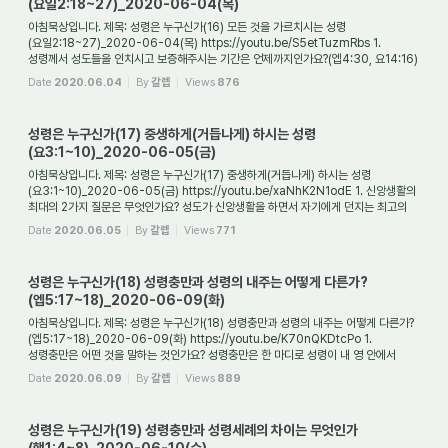
(요일2:18~27)_2020-06-04(목)
아침묵상입니다. 제목: 성령은 누구신가(16) 모든 것을 가르치시는 성령
(요일2:18~27)_2020-06-04(목) https://youtu.be/S5etTuzmRbs 1.
성령께서 성도들을 인치시고 보증해주시는 기간은 언제까지인가요?(엡4:30, 요14:16)
에베소서 4:30에 의하면, 성령께서 ...
Date
2020.06.04
By
갈렙
Views
876
성령은 누구신가(17) 중생하게(거듭나게) 하시는 성령
(요3:1~10)_2020-06-05(금)
아침묵상입니다. 제목: 성령은 누구신가(17) 중생하게(거듭나게) 하시는 성령
(요3:1~10)_2020-06-05(금) https://youtu.be/xaNhK2N1odE 1. 신앙생활의
최대의 2가지 질문은 무엇인가요? 성도가 신앙생활을 하면서 자기에게 던지는 최고의
질문 2가지가 있습니...
Date
2020.06.05
By
갈렙
Views
771
성령은 누구신가(18) 성령충만과 성령의 내주는 어떻게 다른가?
(엡5:17~18)_2020-06-09(화)
아침묵상입니다. 제목: 성령은 누구신가(18) 성령충만과 성령의 내주는 어떻게 다른가?
(엡5:17~18)_2020-06-09(화) https://youtu.be/K70nQKDtcPo 1.
성령충만은 어떤 것을 말하는 것인가요? 성령충만은 한 마디로 성령이 내 영 안에서
가득찬 상태를 일컫는 ...
Date
2020.06.09
By
갈렙
Views
889
성령은 누구신가(19) 성령충만과 성령세례의 차이는 무엇인가