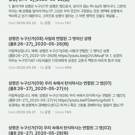
1. 들어가며 성령은 누구신가? 성령은 영으로서, 보이지 않는 하나님의 영이시다. 그런데
우리는 왜 성령을 알아야 하는가? 그것은 우리 인간이 구원받는 모든 영역에 성령께서
역사하고 있기 때문이다. 그러므로 성령이 없이는 그 어떤 영적인 것들도 깨달을 ...
Date
2020.05.22
By
갈렙
Views
761
성령은 누구신가(08) 사람과 연합된 그 영이신 성령
(롬8:26~27)_2020-05-26(화)
아침묵상입니다. 제목: 성령은 누구신가(08) 사람과 연합된 그 영이신 성령
(롬8:26~27)_2020-05-26(화) https://youtu.be/jjOVUMuqF1A 1. 성경의
저자는 누구인가요? 사도바울은 디모데에게 성경은 교훈과 책망과 바르게 함과 의로
교육하기에 유익하다고 일러...
Date
2020.05.26
By
갈렙
Views
956
성령은 누구신가(09) 우리 속에서 탄식하시는 연합된 그 영(01)
(롬8:26~27)_2020-05-27(수)
아침묵상입니다. 제목: 성령은 누구신가(09) 우리 속에서 탄식하시는 연합된 그 영(01)
(롬8:26~27)_2020-05-27(수) https://youtu.be/FDkemUg4ld0 1.
성경에는 왜 성령께서 경배받으셨다고 하거나 혹은 그분을 경배하라는 말씀이 없는가?
성경에는 성령께서 경...
Date
2020.05.27
By
갈렙
Views
763
성령은 누구신가(10) 우리 속에서 탄식하시는 연합된 그 영(02)
(롬8:26~27)_2020-05-28(목)