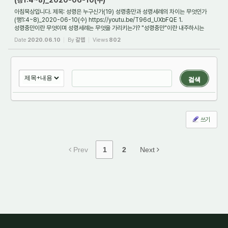
(행1:4~8)_2020-06-10(수)
아침묵상입니다. 제목: 성령은 누구신가(19) 성령충만과 성령세례의 차이는 무엇인가
(행1:4~8)_2020-06-10(수) https://youtu.be/T96d_UXbFQE 1.
성령충만이란 무엇이며 성령세례는 무엇을 가리키는가? "성령충만"이란 내주하시는
성령께서 사람의 영 속에서 ...
Date
2020.06.10
By
갈렙
Views
802
검색
쓰기
Prev
1
2
Next