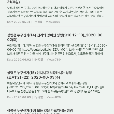
31(주일)
보혜사 성령은 구약시대에 역사하셨던 성령과 어떻게 다른가? 분명한 것은 오순절이후
성령께서는 경륜적으로 사람들 속에 들어오실 수 있게 되었다는 것이다. 그리고 믿는
사람이라면 누구에게든지 차별없이 임하시며, 우리가 죽는 날까지는 결코 우리 곁을 ...
Date
2020.05.31
By
갈렙
Views
890
성령은 누구신가(14) 진리의 영이신 성령(요16:12~13)_2020-06-
02(화)
아침묵상입니다. 제목: 성령은 누구신가(14) 진리의 영이신 성령(요16:12~13)_2020-
06-02(화) https://youtu.be/kalq-ZZAnMQ 1. 보혜사 성령은 어떤 분인가요?
보혜사 성령은 믿는 이들 속에 내주하시는 경륜적인 영으로서, 성도들을 돕기 위해 이
땅에 보내어...
Date
2020.06.02
By
갈렙
Views
780
성령은 누구신가(15) 인치시고 보증하시는 성령
(고후1:21~22)_2020-06-03(수)
아침묵상입니다. 제목: 성령은 누구신가(15) 인치시고 보증하시는 성령
(고후1:21~22)_2020-06-03(수) https://youtu.be/Ts9rbRBTK_I 1. 성도들이
내주하시는 성령님을 존중해드려야 할 이유는 무엇인가요? 성령께서는 인격적이신
분이시기 때문입니다. 성령님...
Date
2020.06.03
By
갈렙
Views
820
성령은 누구신가(16) 모든 것을 가르치시는 성령