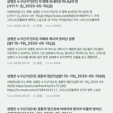
성령은 누구신가?(01) 이 땅에 보내어진 하나님의 영
(사11:1~2)_2020-05-15(금)
아침묵상입니다. 제목: 성령은 누구신가?(01) 이 땅에 보내어진 하나님의 영
(사11:1~2)_2020-05-15(금) https://youtu.be/MNEEmHKMYFU 1. 우리
그리스도인들에게 영적인 스승으로 세 가지는 무엇일까요? 우리 그리스도인들에게
영적인 스승에는 어떤 것이 있을...
Date
2020.05.15
By
갈렙
Views
1066
성령은 누구신가?(02) 지혜와 계시의 영이신 성령
(엡1:15~19)_2020-05-15(금)
성령은 누구신가? 성령은 보이지 아니하시는 영이시기 때문에 많은 성도들이 귀신들이
가르쳐주고 보여주는 것까지 그만 성령께서 하시는 일이라고 착각하기도 한다. 그러므로
성령이 누구신지를 제대로 알지 못한 상태에서 초자연적인 것들을 보고 경험하면 ...
Date
2020.05.15
By
갈렙
Views
1055
성령은 누구신가(03) 경륜의 영(01)(엡1:15~19)_2020-05-19(화)
아침묵상입니다. 제목: 성령은 누구신가(03) 경륜의 영(01)(엡1:15~19)_2020-05-
19(화) https://youtu.be/6wv41qV6z70 [혹은
https://tv.naver.com/v/13864243 ] 1. 그리스도인들에게 3가지 영적 스승은
누구이며, 또한 무엇에 주의해야 하는가? 그리스도인들...
Date
2020.05.19
By
갈렙
Views
846
성령은 누구신가(04) 경륜의 영으로써 아버지의 영이자 아들의 영이신