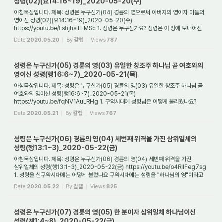
성령(02)(요14:16~19)_2020-05-20(수)
아침묵상입니다. 제목: 성령은 누구신가(04) 경륜의 영으로써 아버지의 영이자 아들의
영이신 성령(02)(요14:16~19)_2020-05-20(수)
https://youtu.be/LshjhsTEMSc 1. 성령은 누구신가요? 성령은 이 땅에 보내어진
하나님의 영으로서(계5:6), 그분은 구약시대...
Date
2020.05.20
By
갈렙
Views
787
성령은 누구신가(05) 경륜의 영(03) 유일한 창조주 하나님 곧 여호와의
영이신 성령(행16:6~7)_2020-05-21(목)
아침묵상입니다. 제목: 성령은 누구신가(05) 경륜의 영(03) 유일한 창조주 하나님 곧
여호와의 영이신 성령(행16:6~7)_2020-05-21(목)
https://youtu.be/fqNV1AuLRHg 1. 구약시대에 성령님은 어떻게 불리웠나요?
구약시대에 성령께서는 처음에는 "하나님의 영(...
Date
2020.05.21
By
갈렙
Views
767
성령은 누구신가(06) 경륜의 영(04) 세번째 위격을 가진 삼위일체의
성령(행13:1~3)_2020-05-22(금)
아침묵상입니다. 제목: 성령은 누구신가(06) 경륜의 영(04) 세번째 위격을 가진
삼위일체의 성령(행13:1~3)_2020-05-22(금) https://youtu.be/o4RIIFeg7sg
1. 성령을 신구약시대에는 어떻게 불렀나요 구약시대에는 성령을 "하나님의 영"이라고
불렀고(창1:2,출...
Date
2020.05.22
By
갈렙
Views
825
성령은 누구신가(07) 경륜의 영(05) 한 분이자 삼위일체 하나님이신
성령(계1:4~8)_2020-05-22(금)