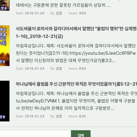
데에서는 구원론에 관한 잘못된 가르침들이 상당히 ...
Date
2019.01.24
By
갈렙
Views
986
사도바울이 로마서와 갈라디아서에서 말했던 "율법의 행위"란 십계명을
1~16)_2018-12-21(금)
아침묵상입니다. 제목: 사도바울이 로마서와 갈라디아서에서 말했던 
된다는 뜻이었나?(갈2:11~16) https://youtu.be/SJeeCcX
서 말했던 이신칭의의 방법은 대체 무엇인가요?(롬3:2...
Date
2019.01.24
By
갈렙
Views
890
하나님께서 율법을 주신 근본적인 목적은 무엇이었을까?(롬5:12~21)_
아침묵상입니다. 제목: 하나님께서 율법을 주신 근본적인 목적은 무엇이었을까
tu.be/iwDeyEi7VNM 1. 율법이란 무엇이며, 율법은 어떻게 구분
서 전적인 하나님의 은혜로 이미 일차적으로 구원받은...
Date
2019.01.24
By
갈렙
Views
826