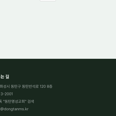
는 길
화성시 동탄구 동탄반석로 120 8층
13-2001
 "
동탄명성교회
" 검색
h@dongtanms.kr