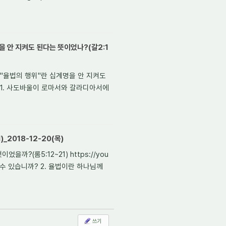
 안 지켜도 된다는 뜻이었나?(갈2:1
"율법의 행위"란 십계명을 안 지켜도
P8Pw 1. 사도바울이 로마서와 갈라디아서에
2018-12-20(목)
?(롬5:12~21) https://you
할 수 있습니까? 2. 율법이란 하나님께
쓰기