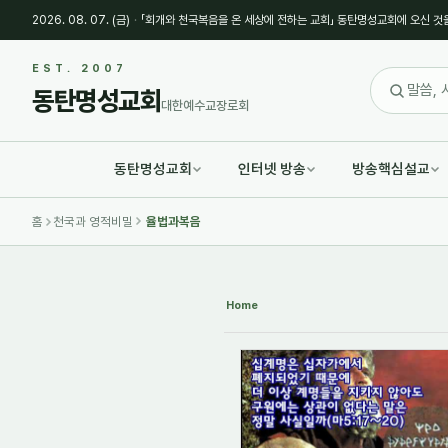
2026. 08. 07. (금)
·
「회개와 천국복음을 온 세상에 전하는 교회」 동탄명성교회에 오신 것
Sketchbook5, 스케치북5
Sketchbook5, 스케치북5
EST. 2007
동탄명성교회
대한예수교장로회
동탄명성교회
인터넷 방송
방송핵심설교
Sketchbook5, 스케치북5
Sketchbook5, 스케치북5
홈
천국과 영적비밀
율법과복음
Home