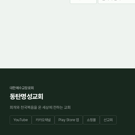
대한예수교장로회
동탄명성교회
회개와 천국복음을 온 세상에 전하는 교회
YouTube
카카오채널
Play Store 앱
쇼핑몰
선교회