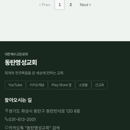
Prev
1
2
Next
대한예수교장로회
동탄명성교회
회개와 천국복음을 온 세상에 전하는 교회
YouTube
카카오채널
Play Store 앱
쇼핑몰
선교회
찾아오시는 길
경기도 화성시 동탄구 동탄반석로 120 8층
031-613-2001
카카오톡 "
동탄명성교회
" 검색