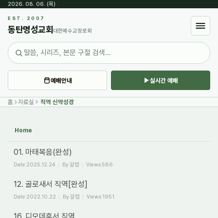
2026. 08. 06. (목)
·
Sketchbook5, 스케치북5
EST. 2007
동탄명성교회
대한예수교장로회
예배안내
실시간 예배
Sketchbook5, 스케치북5
홈
자료실
직역 신약성경
Home
01. 마태복음(완성)
Date
2025.12.24
By
갈렙
Views
586
12. 골로새서 직역[완성]
Date
2022.10.22
By
갈렙
Views
1951
16. 디모데후서 직역