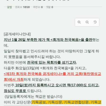
갈렙
조회 수
1858
추천 수
0
댓글
0
[공개세미나안내]
지난 1월 26일 부족한 제가 책 <회개와 천국복음>을 출판
했는
데,
일일이 찾아뵙고 인사드려야 하는 것이 마땅하지만 그렇게 하
지 못했음을 용서해주시길 바랍니다.
하지만 이번에
전국에 있는 목회자를 섬기고자
,
다음주 화요일(13일)에 <회개와 천국복음>을 가지고,
<제3차 회개와 천국복음 공개세미나>를 저의 교회(동탄명성교
회)에서 개최
하게 되었습니다.
이번주
10일(토)까지 등록하시고 오시면 책(17,000)도 드리고,
점심도 무료로
드립니다.
(당일등록자에게는 책값은 받습니다)
이미 각 교단신문(
기독공보, 기독신문, 기독교연합신문, 기독교