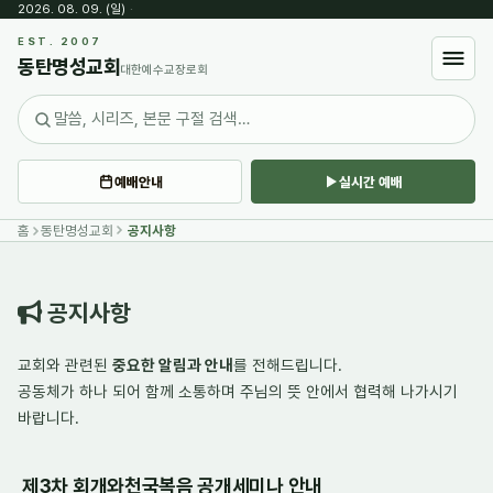
2026. 08. 09. (일)
·
Sketchbook5, 스케치북5
EST. 2007
동탄명성교회
대한예수교장로회
예배안내
실시간 예배
Sketchbook5, 스케치북5
홈
동탄명성교회
공지사항
공지사항
교회와 관련된
중요한 알림과 안내
를 전해드립니다.
공동체가 하나 되어
함께 소통하며
주님의 뜻 안에서 협력해 나가시기
바랍니다.
제3차 회개와천국복음 공개세미나 안내