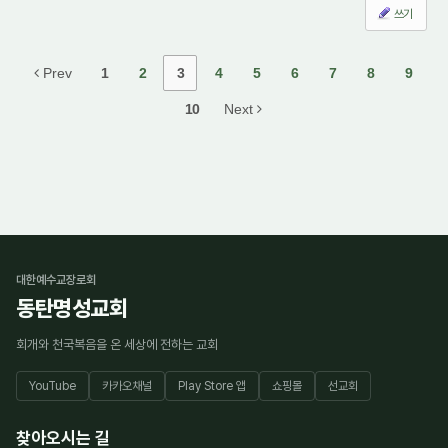
쓰기
Prev
1
2
3
4
5
6
7
8
9
10
Next
대한예수교장로회
동탄명성교회
회개와 천국복음을 온 세상에 전하는 교회
YouTube
카카오채널
Play Store 앱
쇼핑몰
선교회
찾아오시는 길