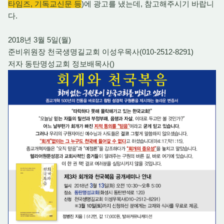
타임즈, 기독교신문 등
)에 광고를 냈는데, 참고해주시기 바랍니
다.
2018년 3월 5일(월)
준비위원장 천국생명길교회 이성우목사(010-2512-8291)
저자 동탄명성교회 정보배목사()