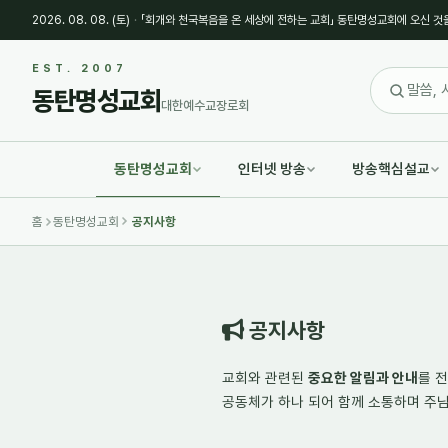
2026. 08. 08. (토)
·
「회개와 천국복음을 온 세상에 전하는 교회」 동탄명성교회에 오신 것
Sketchbook5, 스케치북5
Sketchbook5, 스케치북5
EST. 2007
동탄명성교회
대한예수교장로회
동탄명성교회
인터넷 방송
방송핵심설교
Sketchbook5, 스케치북5
Sketchbook5, 스케치북5
홈
동탄명성교회
공지사항
공지사항
교회와 관련된
중요한 알림과 안내
를 
공동체가 하나 되어
함께 소통하며
주님