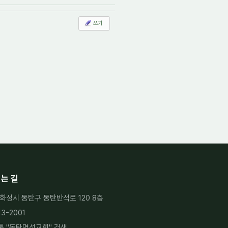
쓰기
는 길
화성시 동탄구 동탄반석로 120 8층
13-2001
 "
동탄명성교회
" 검색