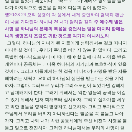
실 줄을 알았기 때문이다. 그러므로 그가 에베소 장로들을 불러
다가 마지막으로 권면을 할 때에 다음과 같이 말했다.
행20:23-24 오직 성령이 각 성에서 내게 증언하여 결박과 환난
이 나를 기다린다 하시나 24 내가 달려갈 길과
주 예수께 받은
사명 곧 하나님의 은혜의 복음을 증언하는 일을 마치려 함에는
나의 생명조차 조금도 귀한 것으로 여기지 아니하노라
그렇다. 하나님의 자녀가 된 자들에게 성령께서는 결코 떠나지
아니하실 것이다. 우리가 주님을 버리지 않는 한 말이다. 그리고
특별히 하나님으로부터 이 땅에 해야 할 일에 대한 사명을 받은
개인이나 공동체는 더더욱 하나님의 지키심과 보호하심이 있을
것이다. 그리고 이들에게는 한 걸음 더 나아가 사명을 받은 자를
해하려는 세력이 오히려 하나님의 심판을 받는다는 것을 기억
하자. 그렇다. 그러므로 우리가 그리스도인이 되었다면 강해지
고 담대해져야 한다. 그러기 위해서는 악한 영들의 공격을 이길
수 있기 위해서 먼저 회개부터 실시하자. 그리고 십자가를 세우
고 악한 영들을 향하여 명령하고 선포하자. 그리고 부가적으로
주님께서 우리를 버리지 아니하신다는 말씀을 꼭 붙들고 나아
가자. 그리고 나와 내가 속한 공동체에게 주신 비전과 사명을 붙
들고 앞으로 전진하자. 그러면 하나님께서는 우리의 사명이 끝