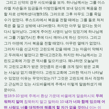
그리고 신약의 경우 사도바울을 보자. 하나님께서는 그를 이스
라엘 자손들과 임금들과 이방인들에게 보내 당신의 복음을 전
할 자로 선택하셨다(행9:15). 그러므로 그후 아무도 그를 죽일
수가 없었다. 루스드라에서 복음을 전할 때에는 그를 돌로 쳐저
죽은 줄 알고 성밖에 내다버렸다. 하지만 아무 일 없다는 듯이
다시 일어났다. 그에게 주어진 사명이 남아 있었기에 하나님께
서 그를 기절(?)시킨 후에 다시 깨어나게 하신 것이다. 그리고
그가 아덴에 가서 복음을 전할 때였다. 아무런 열매가 없었다.
그러자 다음 선교지인 고린도에 갔을 때에 그는 마음이 약해지
고 두려워서 떨었다고 했다(고전2:3). 하지만 하나님께서는 고
린도교회에 가장 큰 역사를 일으키셨다. 왜냐하면 오늘날까
지 고린도교회가 받은 것만큼의 은사를 크게 많이 받은 교회
는 사실상 없기 때문이다. 고린도교회에 그러한 역사가 나타날
수 있었던 이유는 무엇이었는가? 그것은 고린도에 와서 걱정하
고 근심하고 있는 사도바울에게 주께서 이렇게 말씀하셨기 때
문이다.
행18:9-10 밤에 주께서 환상 가운데 바울에게 말씀하시되
두려
워하지 말며
침묵하지 말고 말하라 10
내가 너와 함께 있으매 어
떤 사람도 너를 대적하여 해롭게 할 자가 없을 것이니
이는 이