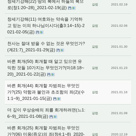
창세기강해(22) 땅의 복에서 하늘의 복으
갈렙
2021.02.19
로(창1:20~28)_2021-02-19(금)
창세기강해(11) 여호와는 약속을 기억하
고 믿는 이의 하나님이시다(출3:14~15)-2
갈렙
2021.02.06
021-02-05(금)
천사는 절대 받을 수 없는 것은 무엇인가?
갈렙
2021.01.30
(계21:7)_2021-01-29(금)
바른 회개(50) 회개할 때 알고 있으면 유
익한 것들 10가지는 무엇인가?(마18:18~
갈렙
2021.01.23
20)_2021-01-22(금)
바른 회개(44) 회개할 자범죄는 무엇인
가?(25) 약함과 불안과 초조함의 죄(2)(수
갈렙
2021.01.16
1:1~9)_2021-01-15(금)
더 깊이 우상숭배의 죄를 회개하려면(느1:
갈렙
2021.01.09
6~9)_2021-01-08(금)
바른 회개(25) 회개할 자범죄는 무엇인
가?(06) 미움(증오)의 죄(창4:1~8)_2020-
갈렙
2020.12.19