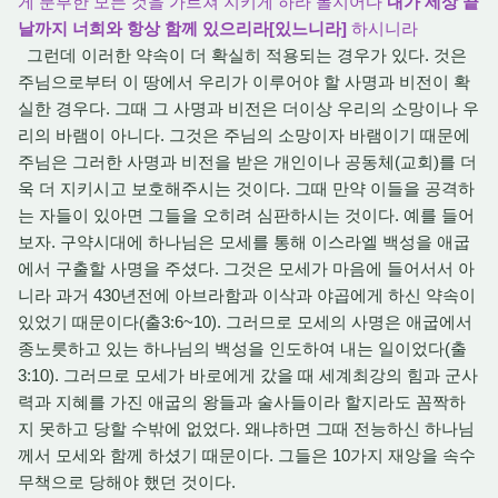
게 분부한 모든 것을 가르쳐 지키게 하라 볼지어다
내가 세상 끝
날까지 너희와 항상 함께 있으리라[있느니라]
하시니라
그런데 이러한 약속이 더 확실히 적용되는 경우가 있다. 것은
주님으로부터 이 땅에서 우리가 이루어야 할 사명과 비전이 확
실한 경우다. 그때 그 사명과 비전은 더이상 우리의 소망이나 우
리의 바램이 아니다. 그것은 주님의 소망이자 바램이기 때문에
주님은 그러한 사명과 비전을 받은 개인이나 공동체(교회)를 더
욱 더 지키시고 보호해주시는 것이다. 그때 만약 이들을 공격하
는 자들이 있아면 그들을 오히려 심판하시는 것이다. 예를 들어
보자. 구약시대에 하나님은 모세를 통해 이스라엘 백성을 애굽
에서 구출할 사명을 주셨다. 그것은 모세가 마음에 들어서서 아
니라 과거 430년전에 아브라함과 이삭과 야곱에게 하신 약속이
있었기 때문이다(출3:6~10). 그러므로 모세의 사명은 애굽에서
종노릇하고 있는 하나님의 백성을 인도하여 내는 일이었다(출
3:10). 그러므로 모세가 바로에게 갔을 때 세계최강의 힘과 군사
력과 지혜를 가진 애굽의 왕들과 술사들이라 할지라도 꼼짝하
지 못하고 당할 수밖에 없었다. 왜냐하면 그때 전능하신 하나님
께서 모세와 함께 하셨기 때문이다. 그들은 10가지 재앙을 속수
무책으로 당해야 했던 것이다.