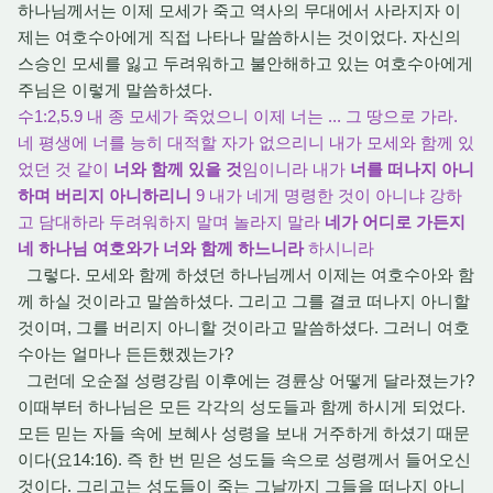
하나님께서는 이제 모세가 죽고 역사의 무대에서 사라지자 이
제는 여호수아에게 직접 나타나 말씀하시는 것이었다. 자신의
스승인 모세를 잃고 두려워하고 불안해하고 있는 여호수아에게
주님은 이렇게 말씀하셨다.
수1:2,5.9 내 종 모세가 죽었으니 이제 너는 ... 그 땅으로 가라.
네 평생에 너를 능히 대적할 자가 없으리니 내가 모세와 함께 있
었던 것 같이
너와 함께 있을 것
임이니라 내가
너를 떠나지 아니
하며 버리지 아니하리니
9 내가 네게 명령한 것이 아니냐 강하
고 담대하라 두려워하지 말며 놀라지 말라
네가 어디로 가든지
네 하나님 여호와가 너와 함께 하느니라
하시니라
그렇다. 모세와 함께 하셨던 하나님께서 이제는 여호수아와 함
께 하실 것이라고 말씀하셨다. 그리고 그를 결코 떠나지 아니할
것이며, 그를 버리지 아니할 것이라고 말씀하셨다. 그러니 여호
수아는 얼마나 든든했겠는가?
그런데 오순절 성령강림 이후에는 경륜상 어떻게 달라졌는가?
이때부터 하나님은 모든 각각의 성도들과 함께 하시게 되었다.
모든 믿는 자들 속에 보혜사 성령을 보내 거주하게 하셨기 때문
이다(요14:16). 즉 한 번 믿은 성도들 속으로 성령께서 들어오신
것이다. 그리고는 성도들이 죽는 그날까지 그들을 떠나지 아니