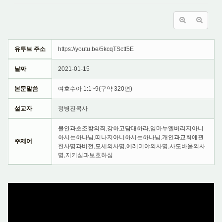
유투브 주소
https://youtu.be/5kcqTSctf5E
날짜
2021-01-15
본문말씀
여호수아 1:1~9(구약 320면)
설교자
정병진목사
불안과초조함의죄,강하고담대하라,임마누엘버리지아니
하시는하나님,떠나지아니하시는하나님,개인과교회에관
주제어
한사명과비전,모세의사명,예레미야의사명,사도바울의사
명,지키심과보호하심