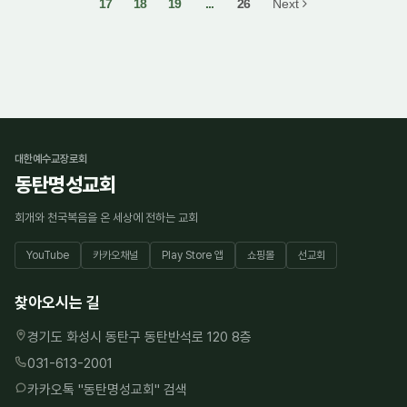
17
18
19
...
26
Next
대한예수교장로회
동탄명성교회
회개와 천국복음을 온 세상에 전하는 교회
YouTube
카카오채널
Play Store 앱
쇼핑몰
선교회
찾아오시는 길
경기도 화성시 동탄구 동탄반석로 120 8층
031-613-2001
카카오톡 "
동탄명성교회
" 검색