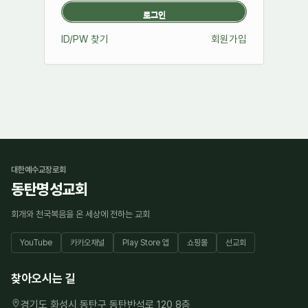
ID/PW 찾기
회원가입
대한예수교장로회
동탄명성교회
회개와 천국복음을 온 세상에 전하는 교회
YouTube
카카오채널
Play Store 앱
쇼핑몰
선교회
찾아오시는 길
경기도 화성시 동탄구 동탄반석로 120 8층