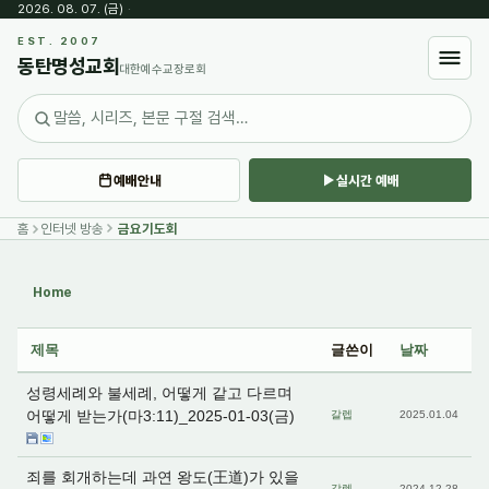
2026. 08. 07. (금)
·
Sketchbook5, 스케치북5
EST. 2007
동탄명성교회
대한예수교장로회
예배안내
실시간 예배
Sketchbook5, 스케치북5
홈
인터넷 방송
금요기도회
Home
제목
글쓴이
날짜
성령세례와 불세례, 어떻게 같고 다르며
어떻게 받는가(마3:11)_2025-01-03(금)
갈렙
2025.01.04
죄를 회개하는데 과연 왕도(王道)가 있을
갈렙
2024.12.28