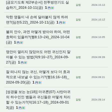
[금요기도회 제2부순서] 전투방언기도 실
갈렙
2024.10.12
습하기_2024-10-11(금)
1
악한 영들이 내 손에 달라붙지 않게 하려
갈렙
2024.10.12
면?(딤전5:22)_2024-10-11(금)
1
불의 안수, 과연 어떻게 받아야 하며, 어떤
효력이 있을까?(행8:13~24)_2024-10-04
갈렙
2024.10.05
(금)
1
영안이 열리지 않았어도 어떤 귀신인지 알
아볼 수 있는 방법(막9:16~27)_2024-09-
갈렙
2024.09.28
27(금)
1
잘 떠나지 않는 귀신, 어떻게 보다 더 효과
적으로 내보낼 수 있는가?(행16:16~18)_
갈렙
2024.09.21
2024-09-20(금)
1
[성경을 보는 눈(18)] 마귀론(07) 사탄마귀
의 하수인인 뱀들과 귀신들은 어떻게 처리
갈렙
2024.09.14
할 수 있는가?(막16:17~18)_2024-09-01
3(금)
1