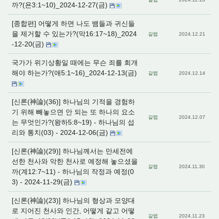
까?(욘3:1~10)_2024-12-27(금)
[종합편] 어떻게 하면 나도 뱀들과 귀신들
을 제거할 수 있는가?(막16:17~18)_2024
갈렙
2024.12.21
-12-20(금)
국가가 위기상황일 때에는 무슨 죄를 회개
해야 하는가?(애5:1~16)_2024-12-13(금)
갈렙
2024.12.14
[신론(神論)(36)] 하나님의 기적을 경험하
기 위해 빼놓으면 안 되는 또 하나의 요소
갈렙
2024.12.07
는 무엇인가?(왕하5:8~19) - 하나님의 섭
리와 통치(03) - 2024-12-06(금)
[신론(神論)(29)] 하나님께서는 만세전에
선한 천사와 악한 천사로 예정해 놓으셨을
갈렙
2024.11.30
까(계12:7~11) - 하나님의 작정과 예정(0
3) - 2024-11-29(금)
[신론(神論)(23)] 하나님의 형상과 모양대
로 지어진 천사와 인간, 어떻게 같고 어떻
갈렙
2024.11.23