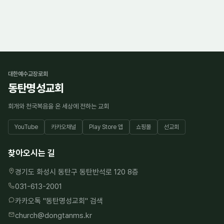
대한예수교장로회
동탄명성교회
회개와 천국복음을 온 세상에 전하는 교회
YouTube
카카오채널
Play Store 앱
쇼핑몰
선교회
찾아오시는 길
경기도 화성시 동탄구 동탄반석로 120 8층
031-613-2001
카카오톡 "
동탄명성교회
" 검색
church@dongtanms.kr