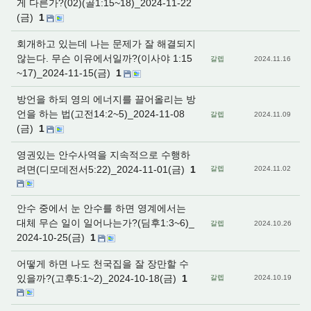
게 다른가?(02)(골1:15~18)_2024-11-22
(금)
1
회개하고 있는데 나는 문제가 잘 해결되지
않는다. 무슨 이유에서일까?(이사야 1:15
갈렙
2024.11.16
~17)_2024-11-15(금)
1
방언을 하되 영의 에너지를 끌어올리는 방
언을 하는 법(고전14:2~5)_2024-11-08
갈렙
2024.11.09
(금)
1
영권있는 안수사역을 지속적으로 수행하
려면(디모데전서5:22)_2024-11-01(금)
1
갈렙
2024.11.02
안수 중에서 눈 안수를 하면 영계에서는
대체 무슨 일이 일어나는가?(딤후1:3~6)_
갈렙
2024.10.26
2024-10-25(금)
1
어떻게 하면 나도 천국집을 잘 장만할 수
있을까?(고후5:1~2)_2024-10-18(금)
1
갈렙
2024.10.19