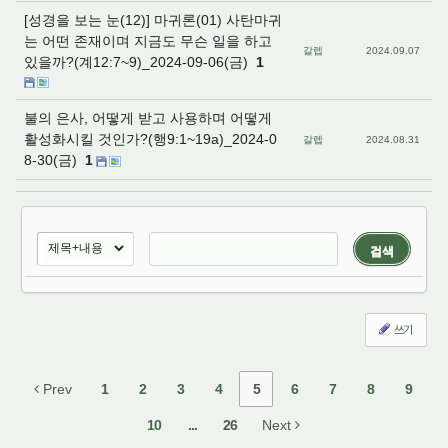
[성경을 보는 눈(12)] 마귀론(01) 사탄마귀
는 어떤 존재이며 지금도 무슨 일을 하고
갈렙
2024.09.07
있을까?(계12:7~9)_2024-09-06(금)
1
불의 은사, 어떻게 받고 사용하며 어떻게
활성화시킬 것인가?(행9:1~19a)_2024-0
갈렙
2024.08.31
8-30(금)
1
검색
쓰기
Prev
1
2
3
4
5
6
7
8
9
10
...
26
Next