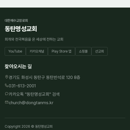
대한예수교장로회
동탄명성교회
회개와 천국복음을 온 세상에 전하는 교회
YouTube
카카오채널
Play Store 앱
쇼핑몰
선교회
찾아오시는 길
경기도 화성시 동탄구 동탄반석로 120 8층
031-613-2001
카카오톡 "
동탄명성교회
" 검색
church@dongtanms.kr
Copyright 2026 © 동탄명성교회