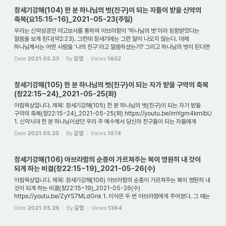
창세기강해(104) 한 분 하나님의 벗(친구)이 되는 자들이 받을 신약의
축복(요15:15~16)_2021-05-23(주일)
우리는 신약성경인 야고보서를 통하여 아브라함이 '하나님의 벗'이라 칭함받았다는
말씀을 보게 된다(약2:23). 그런데 창세기에는 그런 말이 나오지 않는다. 대체
하나님께서는 어떤 사람을 '나의 친구'라고 말씀하셨는가? 그리고 하나님의 벗이 된다면
대체 ...
Date
2021.05.23
By
갈렙
Views
1652
창세기강해(105) 한 분 하나님의 벗(친구)이 되는 자가 받을 구약의 축복
(창22:15~24)_2021-05-25(화)
아침묵상입니다. 제목: 창세기강해(105) 한 분 하나님의 벗(친구)이 되는 자가 받을
구약의 축복(창22:15~24)_2021-05-25(화) https://youtu.be/imYgm4kmIbU
1. 신약시대 한 분 하나님이셨던 우리 주 예수께서 당신의 친구들이 되는 자들에게
약속한 축복은 무...
Date
2021.05.25
By
갈렙
Views
1074
창세기강해(106) 아브라함의 순종이 가르쳐주는 복이 영원히 내 것이
되게 하는 비결(창22:15~19)_2021-05-26(수)
아침묵상입니다. 제목: 창세기강해(106) 아브라함의 순종이 가르쳐주는 복이 영원히 내
것이 되게 하는 비결(창22:15~19)_2021-05-26(수)
https://youtu.be/ZyYS7MLdGnk 1. 이삭은 두 번 아브라함에게 주어졌다. 그 때는
언제 언제였을까? 이삭은 아브라함의 1...
Date
2021.05.26
By
갈렙
Views
1364