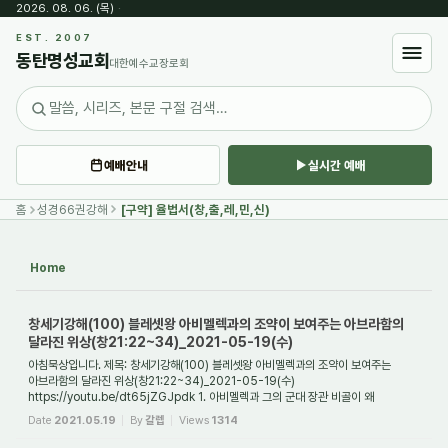
2026. 08. 06. (목)
·
Sketchbook5, 스케치북5
EST. 2007
동탄명성교회
대한예수교장로회
예배안내
실시간 예배
Sketchbook5, 스케치북5
홈
성경66권강해
[구약] 율법서(창,출,레,민,신)
Home
창세기강해(100) 블레셋왕 아비멜렉과의 조약이 보여주는 아브라함의
달라진 위상(창21:22~34)_2021-05-19(수)
아침묵상입니다. 제목: 창세기강해(100) 블레셋왕 아비멜렉과의 조약이 보여주는
아브라함의 달라진 위상(창21:22~34)_2021-05-19(수)
https://youtu.be/dt65jZGJpdk 1. 아비멜렉과 그의 군대 장관 비골이 왜
아브라함을 찾아왔는가? 오늘은 우리에게 잘 알려...
Date
2021.05.19
By
갈렙
Views
1314