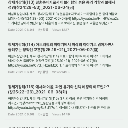
창세기강해(113) 결혼중매자로서 아브라함의 늙은 종의 역할과 보혜사
성령(창24:28~53)_2021-06-04(금)
아침묵상입니다. 제목: 창세기강해(113) 결혼중매자로서 아브라함의 늙은 종의 역할과
보혜사 성령(창24:28~53)_2021-06-04(금) https://youtu.be/Hrr4tWxsa2s
1. 가나안 땅에서 밧단아람의 나홀의 성으로 보내어진 늙은 종의 역할은 무엇인가?
아브라함의 늙...
Date
2021.06.04
By
갈렙
Views
1227
창세기강해(114) 아브라함의 이야기에서 이삭의 이야기로 넘어가면서
들려주는 영적인 교훈(창25:19~21)_2021-06-07(월)
아침묵상입니다. 제목: 창세기강해(114) 아브라함의 이야기에서 이삭의 이야기로
넘어가면서 들려주는 영적인 교훈(창25:19~21)_2021-06-07(월)
https://youtu.be/O7d_jHzmMzQ 1. 아브라함의 이야기와 이삭의 이야기는
창세기의 기록을 보면 어디에서 어디까지...
Date
2021.06.07
By
갈렙
Views
1495
창세기강해(115) 에서와 야곱, 과연 유기와 선택 예정의 예표인가?
(창25:22~26)_2021-06-08(화)
아침묵상입니다. 제목: 창세기강해(115) 에서와 야곱, 과연 유기와 선택 예정의
예표인가?(창25:22~26)_동탄명성교회 정보배목사
https://youtu.be/gwyBcEd1I7c 1. 이삭의 아내 리브가가 임신을 한 후에 왜
하나님께 기도를 해야 했는가?(창25:22) 이삭의 아내...
Date
2021.06.08
By
갈렙
Views
1449