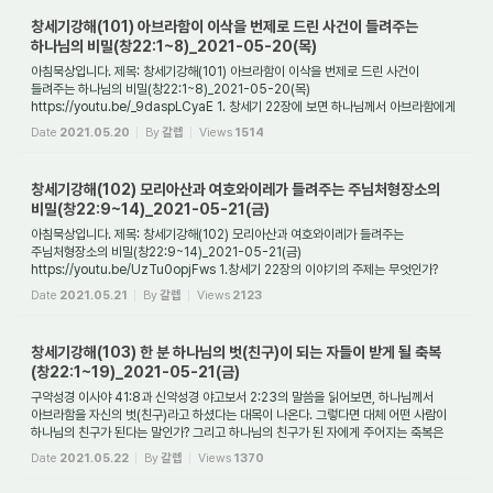
창세기강해(101) 아브라함이 이삭을 번제로 드린 사건이 들려주는
하나님의 비밀(창22:1~8)_2021-05-20(목)
아침묵상입니다. 제목: 창세기강해(101) 아브라함이 이삭을 번제로 드린 사건이
들려주는 하나님의 비밀(창22:1~8)_2021-05-20(목)
https://youtu.be/_9daspLCyaE 1. 창세기 22장에 보면 하나님께서 아브라함에게
어떤 일을 하라고 명령하셨는가? 아브라함과 ...
Date
2021.05.20
By
갈렙
Views
1514
창세기강해(102) 모리아산과 여호와이레가 들려주는 주님처형장소의
비밀(창22:9~14)_2021-05-21(금)
아침묵상입니다. 제목: 창세기강해(102) 모리아산과 여호와이레가 들려주는
주님처형장소의 비밀(창22:9~14)_2021-05-21(금)
https://youtu.be/UzTu0opjFws 1.창세기 22장의 이야기의 주제는 무엇인가?
일반적으로 창세기 22장의 주제는 '아브라함의 순종'으로...
Date
2021.05.21
By
갈렙
Views
2123
창세기강해(103) 한 분 하나님의 벗(친구)이 되는 자들이 받게 될 축복
(창22:1~19)_2021-05-21(금)
구약성경 이사야 41:8과 신약성경 야고보서 2:23의 말씀을 읽어보면, 하나님께서
아브라함을 자신의 벗(친구)라고 하셨다는 대목이 나온다. 그렇다면 대체 어떤 사람이
하나님의 친구가 된다는 말인가? 그리고 하나님의 친구가 된 자에게 주어지는 축복은
또한...
Date
2021.05.22
By
갈렙
Views
1370