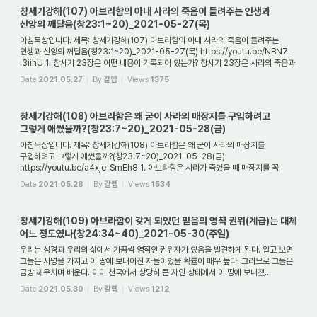
창세기강해(107) 아브라함의 아내 사라의 죽음이 들려주는 인생과
신앙의 깨달음(창23:1~20)_2021-05-27(목)
아침묵상입니다. 제목: 창세기강해(107) 아브라함의 아내 사라의 죽음이 들려주는
인생과 신앙의 깨달음(창23:1~20)_2021-05-27(목) https://youtu.be/NBN7-
i3iihU 1. 창세기 23장은 어떤 내용이 기록되어 있는가? 창세기 23장은 사라의 죽음과
아울러 사라의 ...
Date
2021.05.27
By
갈렙
Views
1375
창세기강해(108) 아브라함은 왜 굳이 사라의 매장지를 구입하려고
그렇게 애썼을까?(창23:7~20)_2021-05-28(금)
아침묵상입니다. 제목: 창세기강해(108) 아브라함은 왜 굳이 사라의 매장지를
구입하려고 그렇게 애썼을까?(창23:7~20)_2021-05-28(금)
https://youtu.be/a4xje_SmEh8 1. 아브라함은 사라가 죽었을 때 매장지를 꼭
구입해야 할 이유가 있었는가? 아브라함은 자...
Date
2021.05.28
By
갈렙
Views
1534
창세기강해(109) 아브라함이 갖게 되었던 믿음의 영적 권위(계급)는 대체
어느 정도였나(창24:34~40)_2021-05-30(주일)
우리는 성경과 우리의 삶에서 가끔씩 영적인 권위자가 있음을 발견하게 된다. 알고 보면
그들은 사명을 가지고 이 땅에 보내어진 자들이었을 확률이 매우 높다. 그러므로 그들은
금방 깨우치며 배운다. 이미 천국에서 상당히 큰 자인 상태에서 이 땅에 보내졌...
Date
2021.05.30
By
갈렙
Views
1212