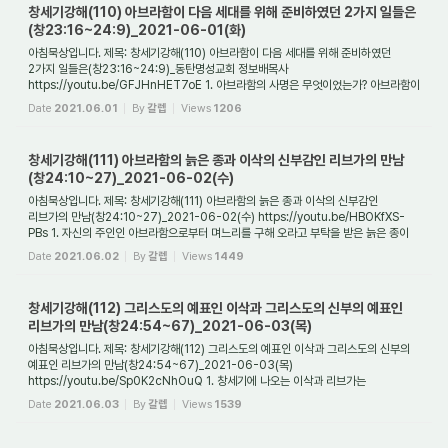
창세기강해(110) 아브라함이 다음 세대를 위해 준비하였던 2가지 일들은
(창23:16~24:9)_2021-06-01(화)
아침묵상입니다. 제목: 창세기강해(110) 아브라함이 다음 세대를 위해 준비하였던
2가지 일들은(창23:16~24:9)_동탄명성교회 정보배목사
https://youtu.be/GFJHnHET7oE 1. 아브라함의 사명은 무엇이었는가? 아브라함이
이 땅에 보내어진 사명은 대체 무엇일까?...
Date
2021.06.01
By
갈렙
Views
1206
창세기강해(111) 아브라함의 늙은 종과 이삭의 신부감인 리브가의 만남
(창24:10~27)_2021-06-02(수)
아침묵상입니다. 제목: 창세기강해(111) 아브라함의 늙은 종과 이삭의 신부감인
리브가의 만남(창24:10~27)_2021-06-02(수) https://youtu.be/HBOKfXS-
PBs 1. 자신의 주인인 아브라함으로부터 며느리를 구해 오라고 부탁을 받은 늙은 종이
한 일은 무엇인가? ...
Date
2021.06.02
By
갈렙
Views
1449
창세기강해(112) 그리스도의 예표인 이삭과 그리스도의 신부의 예표인
리브가의 만남(창24:54~67)_2021-06-03(목)
아침묵상입니다. 제목: 창세기강해(112) 그리스도의 예표인 이삭과 그리스도의 신부의
예표인 리브가의 만남(창24:54~67)_2021-06-03(목)
https://youtu.be/Sp0K2cNhOuQ 1. 창세기에 나오는 이삭과 리브가는
예표론적으로 누구를 가리키는가? 창세기에 나오는 ...
Date
2021.06.03
By
갈렙
Views
1539