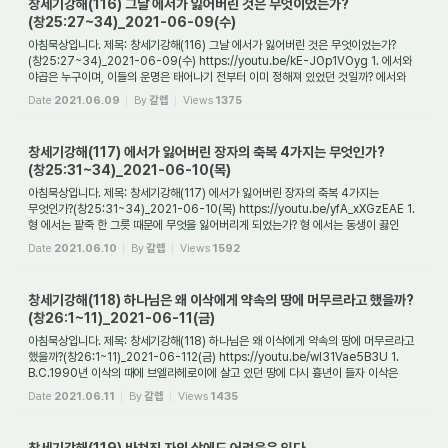
창세기강해(116) 그날 에서가 잃어버린 것은 무엇이었는가?
(창25:27~34)_2021-06-09(수)
아침묵상입니다. 제목: 창세기강해(116) 그날 에서가 잃어버린 것은 무엇이었는가?
(창25:27~34)_2021-06-09(수) https://youtu.be/kE-JOp1VOyg 1. 에서와
야곱은 누구이며, 이들의 운명은 태어나기 전부터 이미 정해져 있었던 것일까? 에서와
야곱은 누구인가?...
Date
2021.06.09
By
갈렙
Views
1375
창세기강해(117) 에서가 잃어버린 장자의 축복 4가지는 무엇인가?
(창25:31~34)_2021-06-10(목)
아침묵상입니다. 제목: 창세기강해(117) 에서가 잃어버린 장자의 축복 4가지는
무엇인가?(창25:31~34)_2021-06-10(목) https://youtu.be/yfA_xXGzEAE 1.
형 에서는 팥죽 한 그릇 때문에 무엇을 잃어버리게 되었는가? 형 에서는 동생이 끓인
팥죽을 먹기 위해 ...
Date
2021.06.10
By
갈렙
Views
1592
창세기강해(118) 하나님은 왜 이삭에게 약속의 땅에 머무르라고 했을까?
(창26:1~11)_2021-06-11(금)
아침묵상입니다. 제목: 창세기강해(118) 하나님은 왜 이삭에게 약속의 땅에 머무르라고
했을까?(창26:1~11)_2021-06-112(금) https://youtu.be/wI31Vae5B3U 1.
B.C.1990년 이삭의 때에 브엘라헤로이에 살고 있던 땅에 다시 흉년이 들자 이삭은
어떻게 했는가? ...
Date
2021.06.11
By
갈렙
Views
1435