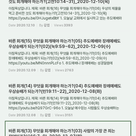
것도 회개해야 하는가?(고전10:14~31)_2020-12-10(목)
아침묵상입니다. 제목: 바른 회개(16) 무엇을 회개해야 하는가?(06) 우상의 제물을
먹고 준비한 것도 회개해야 하는가?(고전10:14~31)_2020-12-10(목)
https://youtu.be/0HJugetxBbY 1. 오늘날 교회에서 실시하고 있는 추도예배와
장례예배는 과연 우상숭배행...
Date
2020.12.10
By
갈렙
Views
3393
바른 회개(15) 무엇을 회개해야 하는가?(05) 추도예배와 장례예배도
우상숭배가 되는가?(02)(눅9:59~62)_2020-12-09(수)
아침묵상입니다. 제목: 바른 회개(15) 무엇을 회개해야 하는가?(05) 추도예배와
장례예배도 우상숭배가 되는가?(02)(눅9:59~62)_2020-12-09(수)
https://youtu.be/MN0nnnPLcFo 1. 추도예배나 장례예배는 성경말씀에
해당할까요? 추도예배는 장례예배는 성경에 ...
Date
2020.12.09
By
갈렙
Views
2763
바른 회개(14) 무엇을 회개해야 하는가?(04) 추도예배와 장례예배도
우상숭배가 되는가?(민19:11~22)_2020-12-08(화)
아침묵상입니다. 제목: 바른 회개(14) 무엇을 회개해야 하는가?(04) 추도예배와
장례예배도 우상숭배가 되는가?(민19:11~22)_2020-12-08(화)
https://youtu.be/tQ97GrC-96o 1. 오늘날 예수믿는 사람들도 우상숭배하는
경우가 있는가? 오늘날 들어와서도 예수믿...
Date
2020.12.08
By
갈렙
Views
3151
바른 회개(13) 무엇을 회개해야 하는가?(03) 사람의 가장 큰 죄는