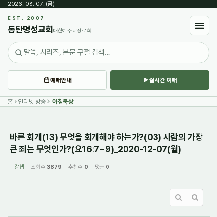
2026. 08. 07. (금)
·
Sketchbook5, 스케치북5
EST. 2007
동탄명성교회
대한예수교장로회
예배안내
실시간 예배
Sketchbook5, 스케치북5
홈
인터넷 방송
아침묵상
바른 회개(13) 무엇을 회개해야 하는가?(03) 사람의 가장
큰 죄는 무엇인가?(요16:7~9)_2020-12-07(월)
갈렙
조회 수
3879
추천 수
0
댓글
0