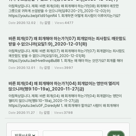
아침묵상입니다. 제목: 바른 회개(08) 왜 회개해야 하는가?(08) 회개해야 깨끗한
그릇으로 귀하게 쓰임받을 수 있으니까(딤후2:20~21)_2020-12-02(수)
https://youtu.be/pI1d91qinR4 1. 회개하면 어떻게 죄사함이 이루어지는가요?
사람이 회개하면 그리스도의 ...
Date
2020.12.02
By
갈렙
Views
4477
바른 회개(07) 왜 회개해야 하는가?(07) 회개없이는 죄사함도 깨끗함도
받을 수 없으니까(요일1:9)_2020-12-01(화)
아침묵상입니다. 제목: 바른 회개(07) 왜 회개해야 하는가?(07) 회개없이는 죄사함도
깨끗함도 받을 수 없으니까(요일1:9)_2020-12-01(화)
https://youtu.be/Hve9vxpBuB8 1. 회개는 왜 해야 하는 것인가요? 회개를 해야
하는 이유는 사실 크게 2가지입니다. 하...
Date
2020.12.01
By
갈렙
Views
3997
바른 회개(04) 왜 회개해야 하는가?(04) 회개없이는 영안이 열리지
않으니까(행9:10~19a)_2020-11-27(금)
아침묵상입니다. 제목: 바른 회개(04) 왜 회개해야 하는가?(04) 회개없이는 영안이
열리지 않으니까(행9:10~19a)_2020-11-27(금)
https://youtu.be/uGF_DsredyM 1. 왜 회개해야 할까요? 사람이 왜 회개해야
합니까? 여러가지 이유가 있지만 그중에 하나는 영안...
Date
2020.11.27
By
갈렙
Views
3798