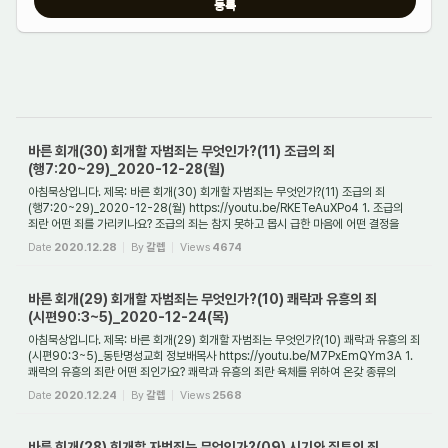
바른 회개(30) 회개할 자범죄는 무엇인가?(11) 조급의 죄
(행7:20~29)_2020-12-28(월)
아침묵상입니다. 제목: 바른 회개(30) 회개할 자범죄는 무엇인가?(11) 조급의 죄
(행7:20~29)_2020-12-28(월) https://youtu.be/RKETeAuXPo4 1. 조급의
죄란 어떤 죄를 가리키나요? 조급의 죄는 참지 못하고 몹시 급한 마음에 어떤 결정을
내리지만 그것으로 인...
Date
2020.12.28
By
갈렙
Views
4674
바른 회개(29) 회개할 자범죄는 무엇인가?(10) 쾌락과 유흥의 죄
(시편90:3~5)_2020-12-24(목)
아침묵상입니다. 제목: 바른 회개(29) 회개할 자범죄는 무엇인가?(10) 쾌락과 유흥의 죄
(시편90:3~5)_동탄명성교회 정보배목사 https://youtu.be/M7PxEmQYm3A 1.
쾌락의 유흥의 죄란 어떤 죄인가요? 쾌락과 유흥의 죄란 육체를 위하여 온갖 종류의
쾌락과 유흥...
Date
2020.12.24
By
갈렙
Views
2568
바른 회개(28) 회개할 자범죄는 무엇인가?(09) 시기와 질투의 죄