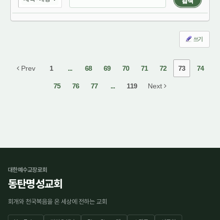
검색
쓰기
Prev
1
...
68
69
70
71
72
73
74
75
76
77
...
119
Next
대한예수교장로회
동탄명성교회
회개와 천국복음을 온 세상에 전하는 교회