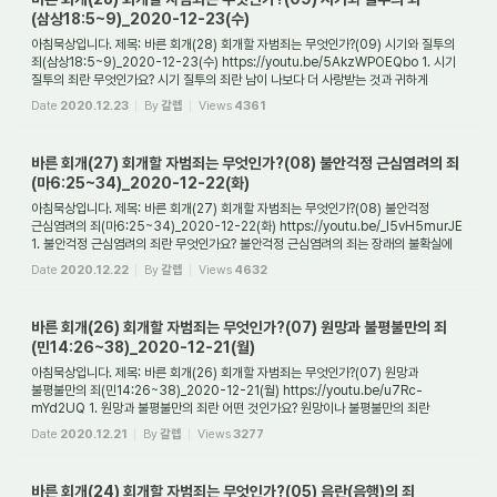
(삼상18:5~9)_2020-12-23(수)
아침묵상입니다. 제목: 바른 회개(28) 회개할 자범죄는 무엇인가?(09) 시기와 질투의
죄(삼상18:5~9)_2020-12-23(수) https://youtu.be/5AkzWPOEQbo 1. 시기
질투의 죄란 무엇인가요? 시기 질투의 죄란 남이 나보다 더 사랑받는 것과 귀하게
쓰임받는 것에 대...
Date
2020.12.23
By
갈렙
Views
4361
바른 회개(27) 회개할 자범죄는 무엇인가?(08) 불안걱정 근심염려의 죄
(마6:25~34)_2020-12-22(화)
아침묵상입니다. 제목: 바른 회개(27) 회개할 자범죄는 무엇인가?(08) 불안걱정
근심염려의 죄(마6:25~34)_2020-12-22(화) https://youtu.be/_I5vH5murJE
1. 불안걱정 근심염려의 죄란 무엇인가요? 불안걱정 근심염려의 죄는 장래의 불확실에
대한 두려움, 어...
Date
2020.12.22
By
갈렙
Views
4632
바른 회개(26) 회개할 자범죄는 무엇인가?(07) 원망과 불평불만의 죄
(민14:26~38)_2020-12-21(월)
아침묵상입니다. 제목: 바른 회개(26) 회개할 자범죄는 무엇인가?(07) 원망과
불평불만의 죄(민14:26~38)_2020-12-21(월) https://youtu.be/u7Rc-
mYd2UQ 1. 원망과 불평불만의 죄란 어떤 것인가요? 원망이나 불평불만의 죄란
무엇인가를 두고서 못마땅하게 여...
Date
2020.12.21
By
갈렙
Views
3277
바른 회개(24) 회개할 자범죄는 무엇인가?(05) 음란(음행)의 죄