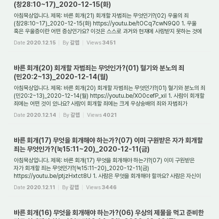
(창28:10~17)_2020-12-15(화)
아침묵상입니다. 제목: 바른 회개(21) 회개할 자범죄는 무엇인가?(02) 우울의 죄
(창28:10~17)_2020-12-15(화) https://youtu.be/tOCq7cwN9Q0 1. 우울
혹은 우울증이란 어떤 증상인가요? 이것은 스스로 과거와 현재에 사랑받지 못하는 것에
대한 상처 때문에 근...
Date
2020.12.15
By
갈렙
Views
3451
바른 회개(20) 회개할 자범죄는 무엇인가?(01) 혈기와 분노의 죄
(민20:2~13)_2020-12-14(월)
아침묵상입니다. 제목: 바른 회개(20) 회개할 자범죄는 무엇인가?(01) 혈기와 분노의 죄
(민20:2~13)_2020-12-14(월) https://youtu.be/XO0cefP_xiI 1. 사람이 회개할
죄에는 어떤 것이 있나요? 사람이 회개할 죄에는 크게 우상숭배의 죄와 자범죄가
있습니다. ...
Date
2020.12.14
By
갈렙
Views
4021
바른 회개(17) 무엇을 회개해야 하는가?(07) 이미 구원받은 자가 회개할
죄는 무엇인가?(눅15:11~20)_2020-12-11(금)
아침묵상입니다. 제목: 바른 회개(17) 무엇을 회개해야 하는가?(07) 이미 구원받은
자가 회개할 죄는 무엇인가?(눅15:11~20)_2020-12-11(금)
https://youtu.be/ptjzHxtct8U 1. 사람은 무엇을 회개해야 할까요? 사람은 자신이
지은 죄들을 회개해야 하는데, 이...
Date
2020.12.11
By
갈렙
Views
3446
바른 회개(16) 무엇을 회개해야 하는가?(06) 우상의 제물을 먹고 준비한