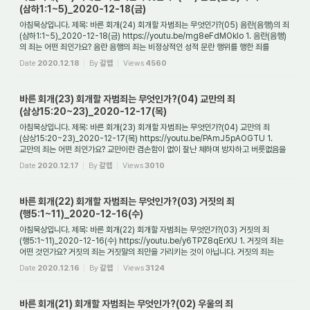
(삼하1:1~5)_2020-12-18(금)
아침묵상입니다. 제목: 바른 회개(24) 회개할 자범죄는 무엇인가?(05) 음란(음행)의 죄
(삼하1:1~5)_2020-12-18(금) https://youtu.be/mg8eFdMOklo 1. 음란(음행)
의 죄는 어떤 죄인가요? 음란 음행의 죄는 비정상적인 성적 문란 행위를 행한 죄를
가리킵니다. ...
Date
2020.12.18
By
갈렙
Views
4560
바른 회개(23) 회개할 자범죄는 무엇인가?(04) 교만의 죄
(삼상15:20~23)_2020-12-17(목)
아침묵상입니다. 제목: 바른 회개(23) 회개할 자범죄는 무엇인가?(04) 교만의 죄
(삼상15:20~23)_2020-12-17(목) https://youtu.be/PAmJ5pAOGTU 1.
교만의 죄는 어떤 죄인가요? 교만이란 겸손함이 없이 잘난 체하며 방자하고 버릇없음을
일컫는 말로서, 자신을 ...
Date
2020.12.17
By
갈렙
Views
3010
바른 회개(22) 회개할 자범죄는 무엇인가?(03) 거짓의 죄
(행5:1~11)_2020-12-16(수)
아침묵상입니다. 제목: 바른 회개(22) 회개할 자범죄는 무엇인가?(03) 거짓의 죄
(행5:1~11)_2020-12-16(수) https://youtu.be/y6TPZ8qErXU 1. 거짓의 죄는
어떤 것인가요? 거짓의 죄는 거짓말의 죄만을 가리키는 것이 아닙니다. 거짓의 죄는
진리를 따르지 않...
Date
2020.12.16
By
갈렙
Views
3124
바른 회개(21) 회개할 자범죄는 무엇인가?(02) 우울의 죄