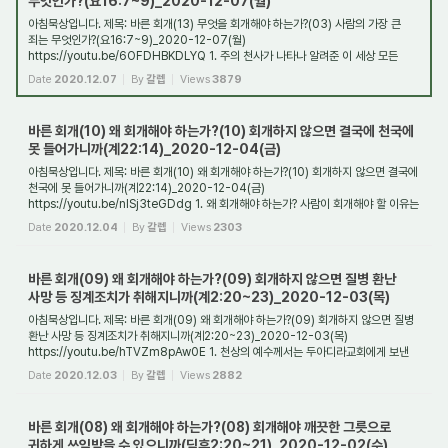
무엇인가?(요16:7~9)_2020-12-07(월)
아침묵상입니다. 제목: 바른 회개(13) 무엇을 회개해야 하는가?(03) 사람의 가장 큰
죄는 무엇인가?(요16:7~9)_2020-12-07(월)
https://youtu.be/6OFDHBKDLYQ 1. 주의 천사가 나타나 알려준 이 세상 모든
사람들에게 미칠 가장 큰 기쁜 소식은?(눅2:10~11) 그...
Date
2020.12.07
By
갈렙
Views
3879
바른 회개(10) 왜 회개해야 하는가?(10) 회개하지 않으면 결국에 천국에
못 들어가니까(계22:14)_2020-12-04(금)
아침묵상입니다. 제목: 바른 회개(10) 왜 회개해야 하는가?(10) 회개하지 않으면 결국에
천국에 못 들어가니까(계22:14)_2020-12-04(금)
https://youtu.be/nISj3teGDdg 1. 왜 회개해야 하는가? 사람이 회개해야 할 이유는
2가지입니다. 하나는 이 땅에서의 평...
Date
2020.12.04
By
갈렙
Views
2303
바른 회개(09) 왜 회개해야 하는가?(09) 회개하지 않으면 질병 환난
사망 등 징계조치가 취해지니까(계2:20~23)_2020-12-03(목)
아침묵상입니다. 제목: 바른 회개(09) 왜 회개해야 하는가?(09) 회개하지 않으면 질병
환난 사망 등 징계조치가 취해지니까(계2:20~23)_2020-12-03(목)
https://youtu.be/hTVZm8pAw0E 1. 천상의 예수께서는 두아디라교회에게 보낸
편지를 통해 거짓여선지자 이...
Date
2020.12.03
By
갈렙
Views
2882
바른 회개(08) 왜 회개해야 하는가?(08) 회개해야 깨끗한 그릇으로
귀하게 쓰임받을 수 있으니까(딤후2:20~21)_2020-12-02(수)