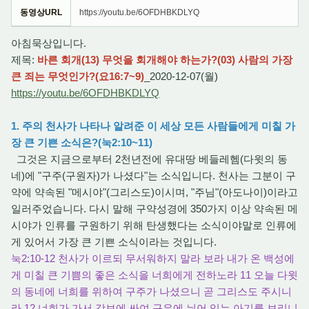
동영상URL
https://youtu.be/6OFDHBKDLYQ
아침묵상입니다.
제목:
바른 회개(13) 무엇을 회개해야 하는가?(03) 사람의 가장
큰 죄는 무엇인가?(요16:7~9)
_2020-12-07(월)
https://youtu.be/6OFDHBKDLYQ
1. 주의 천사가 나타나 알려준 이 세상 모든 사람들에게 미칠 가
장 큰 기쁜 소식은?(눅2:10~11)
그것은 지금으로부터 2천년전에 유대땅 베들레헴(다윗의 동
네)에 "구주(구원자)가 나셨다"는 소식입니다. 천사는 그분이 구
약에 약속된 "메시야"(그리스도)이시며, "주님"(아도나이)이라고
일러주었습니다. 다시 말해 구약성경에 350가지 이상 약속된 메
시야가 인류를 구원하기 위해 탄생했다는 소식이야말로 인류에
게 있어서 가장 큰 기쁜 소식이라는 것입니다.
눅2:10-12 천사가 이르되 무서워하지 말라 보라 내가 온 백성에
게 미칠 큰 기쁨의 좋은 소식을 너희에게 전하노라 11 오늘 다윗
의 동네에 너희를 위하여 구주가 나셨으니 곧 그리스도 주시니
라 12 너희가 가서 강보에 싸여 구유에 뉘어 있는 아기를 보리니