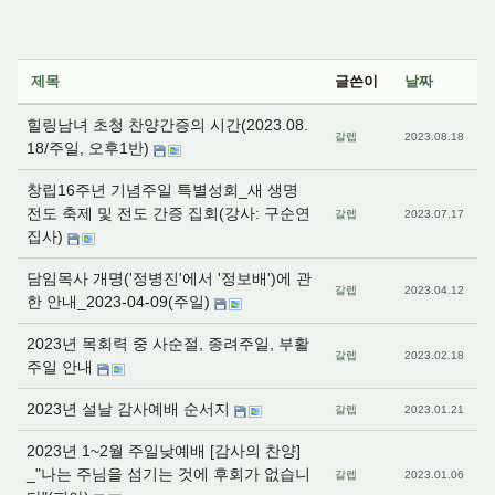
제목
글쓴이
날짜
힐링남녀 초청 찬양간증의 시간(2023.08.
갈렙
2023.08.18
18/주일, 오후1반)
창립16주년 기념주일 특별성회_새 생명
전도 축제 및 전도 간증 집회(강사: 구순연
갈렙
2023.07.17
집사)
담임목사 개명('정병진'에서 '정보배')에 관
갈렙
2023.04.12
한 안내_2023-04-09(주일)
2023년 목회력 중 사순절, 종려주일, 부활
갈렙
2023.02.18
주일 안내
2023년 설날 감사예배 순서지
갈렙
2023.01.21
2023년 1~2월 주일낮예배 [감사의 찬양]
_"나는 주님을 섬기는 것에 후회가 없습니
갈렙
2023.01.06