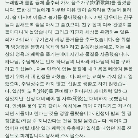
노래방과 클럽 등에 춤추러 가서 음주가무(飮酒歌舞)를 즐겼습
니다. 또한 친구들에게 아무런 이유 없이 술자리를 만들어 불러
서, 술 마시며 어울려 놀기를 좋아했습니다. 어떤 경우에는 친구
들과 밤새도록 술을 마시고 즐겼으며, 친구 집과 여러 관광지를
돌아다니며 놀았습니다. 그리고 자연과 세상을 관광하는 일은
죄가 아니라고 우기면서 세상 즐거움을 추구했습니다. 술 취함
과 방탕함은 분명히 육체의 일이라고 말씀하셨는데도, 저는 세
상의 정욕과 쾌락을 즐기는데에 시간과 물질을 사용했습니다.
하나님, 주님께서는 먼저 하나님의 나라와 하나님의 의를 구하
라고 하셨는데, 저는 만족이 없는 물질에 내 마음을 빼앗겨 돈을
벌기 위해서 내 인생을 바쳤습니다. 때로는 교회도 가지 않고 일
했으며, 주일성수도 하지 않고, 십일조 생활도 하지 않았습니
다. 열심히 노후(老後)를 준비해야 한다면서 개미처럼 일하고
살았지만, 진정 대비해야 할 사후(死後)는 대비하지 못했습니
다. 인생은 풀의 꽃과 같아서 아침에는 피어 자라다가도 저녁이
되면 시들어버린다는 것을 정말 몰랐습니다. 인생이 밤의 한 경
점(更點)처럼 쉬 지나간다는 것을 정말 몰랐습니다. 썩어지고
없어져 버릴 세상 일과 쾌락과 유흥에만 열심을 내었던 죄를 진
심으로 회개합니다. 용서해 주시옵소서.