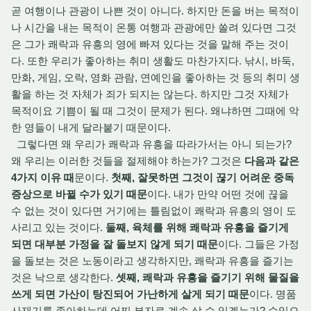
곧 여행이나 관광이 나쁜 것이 아니다. 하지만 돈을 버는 목적이
나 시간을 내는 목적이 온통 여행과 관광에만 쏠려 있다면 그것
은 그가 쾌락과 유흥의 영에 빠져 있다는 것을 말해 주는 것이
다. 또한 우리가 좋아하는 취미 생활도 마찬가지다. 낚시, 바둑,
만화, 게임, 오락, 영화 관람, 연예인을 좋아하는 것 등의 취미 생
활을 하는 것 자체가 죄가 되지는 않는다. 하지만 그것 자체가
목적이요 기쁨이 될 때 그것이 문제가 된다. 왜냐하면 그때에 악
한 영들이 내게 달라붙기 때문이다.
그렇다면 왜 우리가 쾌락과 유흥을 따라가서는 아니 되는가?
왜 우리는 이러한 것들을 절제해야 하는가? 그것은
다음과 같은
4가지 이유 때
문이다.
첫째, 잘못하면 그것이 끊기 어려운 중독
증상으로 바뀔 수가 있기 때문
이다. 내가 만약 어떤 것에 끊을
수 없는 것이 있다면 거기에는 틀림없이 쾌락과 유흥의 영이 도
사리고 있는 것이다.
둘째, 육체를 위해 쾌락과 유흥을 즐기게
되면 대부분 가정을 잘 돌보지 않게 되기 때문
이다. 그들은 가정
을 돌보는 것은 노동이라고 생각하지만, 쾌락과 유흥을 즐기는
것은 낙으로 생각한다.
셋째, 쾌락과 유흥을 즐기기 위해 물질을
쓰게 되면 가산이 탕진되어 가난하게 살게 되기 때문
이다. 명품
사재기를 좋아하는데 어찌 부자로 계속 살 수 있겠는가? 수입으