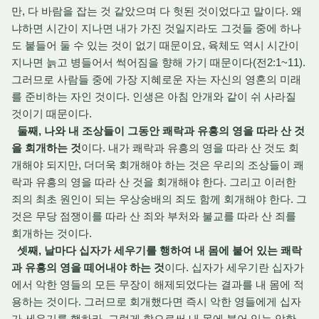
만, 다 바람을 잡는 것 같았으며 다 헛된 것이었다고 말이다. 왜
냐하면 시간이 지나면 내가 가진 것일지라도 그것들 중에 하나
도 붙들어 둘 수 있는 것이 없기 때문이요, 육체도 역시 시간이
지나면 늙고 병들어서 썩어짐을 향해 가기 때문이다(전2:1~11).
그러므로 사람들 중에 가장 지혜로운 자는 자신의 영혼의 미래
를 준비하는 자인 것이다. 인생은 아침 안개와 같이 쉬 사라질
것이기 때문이다.
둘째, 나와 내 조상들이 그동안 쾌락과 유흥의 영을 따라 산 것
을 회개하는 것
이다. 내가 쾌락과 유흥의 영을 따라 산 것도 회
개해야 되지만, 더더욱 회개해야 하는 것은 우리의 조상들이 쾌
락과 유흥의 영을 따라 산 것을 회개해야 한다. 그리고 이러한
죄의 최초 원인이 되는 우상숭배의 죄도 함께 회개해야 한다. 그
것은 무당 점쟁이를 따라 산 죄와 부처와 불교를 따라 산 죄를
회개하는 것이다.
셋째, 날마다 십자가 세우기를 행하여 내 몸에 붙어 있는 쾌락
과 유흥의 영을 떼어내야 하는 것
이다. 십자가 세우기란 십자가
에서 악한 영들의 모든 무장이 해제되었다는 결과를 내 몸에 적
용하는 것이다. 그러므로 회개했다면 즉시 악한 영들에게 십자
가 세우기를 행하라. 그렇게 함으로써 내 몸에 붙어 있는 악한