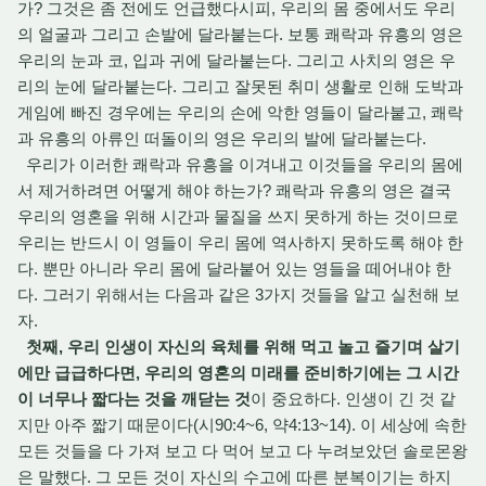
가? 그것은 좀 전에도 언급했다시피, 우리의 몸 중에서도 우리
의 얼굴과 그리고 손발에 달라붙는다. 보통 쾌락과 유흥의 영은
우리의 눈과 코, 입과 귀에 달라붙는다. 그리고 사치의 영은 우
리의 눈에 달라붙는다. 그리고 잘못된 취미 생활로 인해 도박과
게임에 빠진 경우에는 우리의 손에 악한 영들이 달라붙고, 쾌락
과 유흥의 아류인 떠돌이의 영은 우리의 발에 달라붙는다.
우리가 이러한 쾌락과 유흥을 이겨내고 이것들을 우리의 몸에
서 제거하려면 어떻게 해야 하는가? 쾌락과 유흥의 영은 결국
우리의 영혼을 위해 시간과 물질을 쓰지 못하게 하는 것이므로
우리는 반드시 이 영들이 우리 몸에 역사하지 못하도록 해야 한
다. 뿐만 아니라 우리 몸에 달라붙어 있는 영들을 떼어내야 한
다. 그러기 위해서는 다음과 같은 3가지 것들을 알고 실천해 보
자.
첫째, 우리 인생이 자신의 육체를 위해 먹고 놀고 즐기며 살기
에만 급급하다면, 우리의 영혼의 미래를 준비하기에는 그 시간
이 너무나 짧다는 것을 깨닫는 것
이 중요하다. 인생이 긴 것 같
지만 아주 짧기 때문이다(시90:4~6, 약4:13~14). 이 세상에 속한
모든 것들을 다 가져 보고 다 먹어 보고 다 누려보았던 솔로몬왕
은 말했다. 그 모든 것이 자신의 수고에 따른 분복이기는 하지