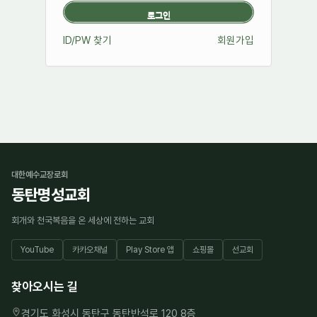
ID/PW 찾기
회원가입
대한예수교장로회
동탄명성교회
회개와 천국복음을 온 세상에 전하는 교회
YouTube
카카오채널
Play Store 앱
쇼핑몰
선교회
찾아오시는 길
경기도 화성시 동탄구 동탄반석로 120 8층