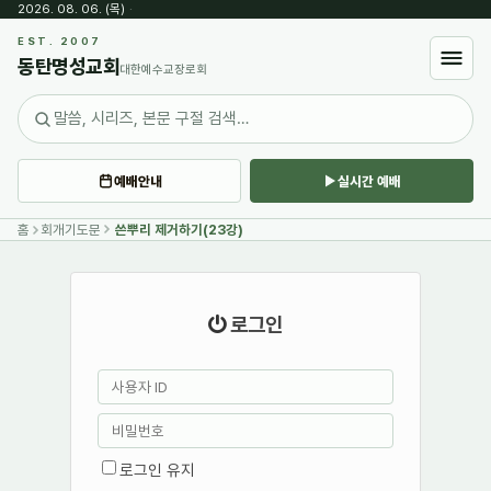
2026. 08. 06. (목)
·
EST. 2007
동탄명성교회
대한예수교장로회
예배안내
실시간 예배
홈
회개기도문
쓴뿌리 제거하기(23강)
로그인
로그인 유지