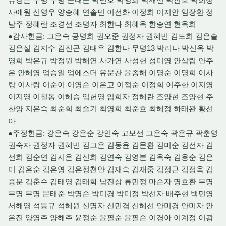
사에원 신영우 양승혜 연솔민 이선화 이정희 이지안 임장환 정
남주 정혜란 조경선 조명자 최한나 최혜옥 한승연 현옥희
●감사헌금: 고은숙 공명희 권오준 권정자 권혜빈 김도희 김은솔
김은실 김지수 김진곤 김태우 김한나 무명13 박리나 박신옥 박
영희 박은규 박정원 박해연 사가연 사성헌 성미영 안삼림 안주
은 안혜영 엄승일 엄에스더 유문찬 윤종해 이명순 이명희 이사
랑 이사랑 이순이 이영순 이은교 이점순 이정희 이주한 이지영
이지영 이철동 이혜승 임헌영 임희자 정혜란 조양현 조양현 주
찬양 지은숙 최순희 최슬기 최영희 최준호 최혜정 하태완 황선
아
●주정헌금: 강은숙 강은순 강인숙 고보선 고은숙 곽은규 곽춘영
권숙자 권정자 권혜빈 김고은 김동윤 김문환 김미순 김선자 김
선희 김순연 김시온 김신희 김연숙 김영분 김옥숙 김용순 김은
미 김은순 김은영 김은정천안 김재숙 김재중 김정근 김정옥 김
종분 김춘수 김태영 김태화 남진상 류민정 마순자 명호환 무명
무명 무명 문태준 박명순 박미경 박미정 박선자 배주현 백민영
서해영 석동규 석혜원 신명자 신민겸 신혜선 안미경 안미자 안
은진 양영주 양해주 윤정순 윤필순 윤필순 이경아 이계정 이광