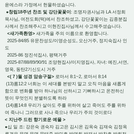
윤에스라 가정에서 헌물하셨습니다.
●
창립18주년 찬조 및 강단꽃꽃이
: 조명자권사님과 LA 서정희
목사님, 여전도회(떡)에서 찬조하셨고, 강단꽃꽃이는 김종분집
사께서 찬조해주시고 이현진집사님께서 수고해주셨습니다.
<새가족환영>
새가족을 주의 이름으로 환영합니다.
2025-84/85 유문찬성도/이영순성도, 오산거주, 정지숙집사 인
도
2025-86 정진석집사, 평택거주
2025-87/88/89/90/91 조양현집사/이지영집사, 자녀: 예진,서연,
영욱, 동탄2기신도시 거주
<( 7 )월 성경 암송구절>
로마서 8:1~2, 로마서 8:14
(13)롬12:2 너희는 이 세대를 본받지 말고 오직 마음을 새롭게
함으로 변화를 받아 하나님의 선하시고 기뻐하시고 온전하신
뜻이 무엇인지 분별하도록 하라
(14)롬14:8 우리가 살아도 주를 위하여 살고 죽어도 주를 위하
여 죽나니 그러므로 사나 죽으나 우리가 주의 것이로다
< 지난주 드린 향기로운 예물 >
●십 일 조: 강은숙 권숙자 김고은 김시온 김옥숙 김재숙 김정옥
류경은 무명 무명 문태준 박민호 박영희 박재선 박찬호 박희정