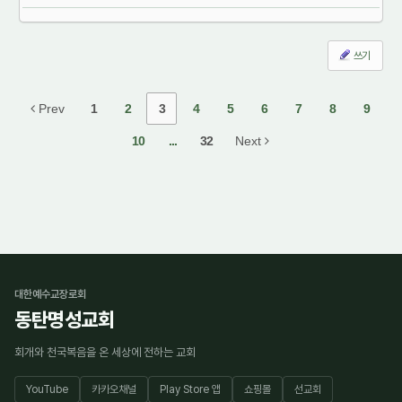
쓰기
Prev
1
2
3
4
5
6
7
8
9
10
...
32
Next
대한예수교장로회
동탄명성교회
회개와 천국복음을 온 세상에 전하는 교회
YouTube
카카오채널
Play Store 앱
쇼핑몰
선교회