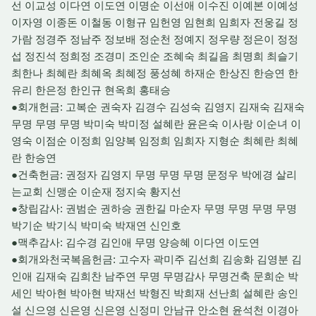
선 이교성 이다연 이도연 이명순 이선애 이수진 이예본 이예성
이자영 이종돈 이철동 이형규 임헌영 임현희 임희자 전웅길 정
가람 정경주 정남주 정보배 정순천 정예지 정우량 정은이 정정
섭 정진석 정희정 조경미 조인순 조혜숙 최길음 최명희 최슬기
최한나 최혜란 최혜옥 최혜정 풍성혜 하재순 한상진 한승연 한
유리 한은정 한인규 현옥희 홍태승
●회개헌금: 고복순 권숙자 김경수 김성숙 김영지 김재숙 김재숙
무명 무명 무명 박미숙 박미정 설혜란 윤은숙 이사랑 이순녀 이
영숙 이점순 이정희 임양복 임정희 임희자 지형순 최혜란 최혜
란 한승연
●건축헌금: 권정자 김영지 무명 무명 무명 문정우 박에경 살리
는교회 신맹순 이순재 정지숙 황지선
●창립감사: 권범순 권하승 권한길 마순자 무명 무명 무명 무명
박기순 박기식 박미숙 박재연 신인호
●맥추감사: 김수경 김인애 무명 양승혜 이다연 이도연
●회개와천국복음헌금: 고수자 곽미주 김선희 김송화 김영분 김
인애 김재숙 김희찬 남주연 무명 무명감사 무명건축 문희순 박
세인 박아현 박아현 박재선 박형진 박희재 선난희 설혜란 송인
설 신으영 신은영 신은영 신정미 안남규 안소현 윤석천 이경아