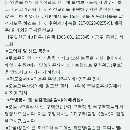
는 영혼을 깨워 회개함으로 천국에 들여보내도록 세워주신 초
교파 선교기관입니다. 본 선교회를 후원해주시면 훈련센타를
잘 준비하여 멀리서, 지방에서 올라오는 분들과 목회자들을 잘
섬기도록 하겠습니다. [후원계좌] 농협 317-0028-8295-91 예금
주: 회개와천국복음선교회
[주일헌금계좌] 우리은행 1005-801-233845 예금주: 동탄명성
교회
<교역자 및 성도 동정>
●무료주차 안내: 자가용을 가지고 오신 분들은 가실 때에 <예
배안내위원>에게 말씀해주셔서 스마트웹으로 주차확인(무료)
을 받으시고 나가시기 바랍니다.
<기도순서>
●다음주 주일낮2부예배: 양영주 집사
●오늘오후찬양예배: 김고은 권사 ●다음 주일오후찬양예배:
이자영 집사
<주방봉사 및 섬김/헌물/감사/예배위원>
●오늘 <주일식사>는 구역연합(9개 구역장 및 부구역장들께서
담당해주십니다. 다음 주일식사는 401구역(김정옥권사)이 담당
해주시겠습니다.
●(7월)강단화분: 810구역 식구이신 곽춘영/김순연, 곽다니엘/