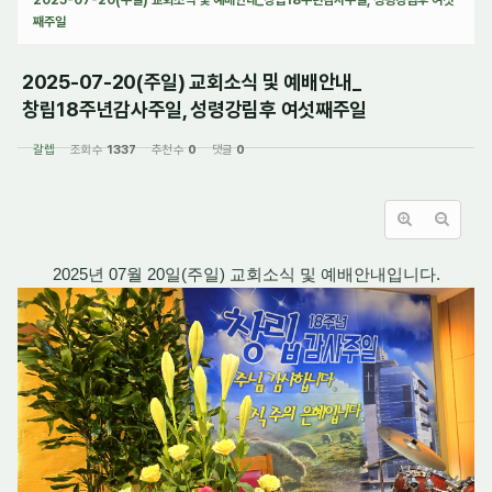
째주일
2025-07-20(주일) 교회소식 및 예배안내_
창립18주년감사주일, 성령강림후 여섯째주일
갈렙
조회 수
1337
추천 수
0
댓글
0
2025년 07월 20일(주일) 교회소식 및 예배안내입니다.