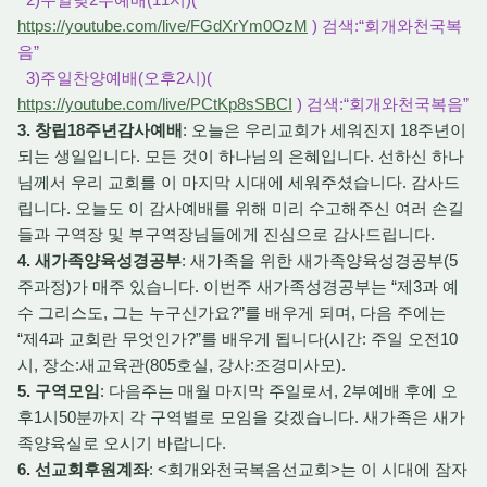
https://youtube.com/live/FGdXrYm0OzM
) 검색:“회개와천국복
음”
3)주일찬양예배(오후2시)(
https://youtube.com/live/PCtKp8sSBCI
) 검색:“회개와천국복음”
3. 창립18주년감사예배
: 오늘은 우리교회가 세워진지 18주년이
되는 생일입니다. 모든 것이 하나님의 은혜입니다. 선하신 하나
님께서 우리 교회를 이 마지막 시대에 세워주셨습니다. 감사드
립니다. 오늘도 이 감사예배를 위해 미리 수고해주신 여러 손길
들과 구역장 및 부구역장님들에게 진심으로 감사드립니다.
4. 새가족양육성경공부
: 새가족을 위한 새가족양육성경공부(5
주과정)가 매주 있습니다. 이번주 새가족성경공부는 “제3과 예
수 그리스도, 그는 누구신가요?”를 배우게 되며, 다음 주에는
“제4과 교회란 무엇인가?”를 배우게 됩니다(시간: 주일 오전10
시, 장소:새교육관(805호실, 강사:조경미사모).
5. 구역모임
: 다음주는 매월 마지막 주일로서, 2부예배 후에 오
후1시50분까지 각 구역별로 모임을 갖겠습니다. 새가족은 새가
족양육실로 오시기 바랍니다.
6. 선교회후원계좌
: <회개와천국복음선교회>는 이 시대에 잠자