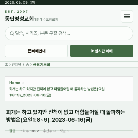
2026. 08. 09. (일)
·
Sketchbook5, 스케치북5
EST. 2007
동탄명성교회
대한예수교장로회
예배안내
실시간 예배
Sketchbook5, 스케치북5
홈
인터넷 방송
금요기도회
Home
회개는 하고 있지만 진척이 없고 더힘들어질 때 돌파하는 방법은(요일
1:8~9)_2023-06-16(금)
회개는 하고 있지만 진척이 없고 더힘들어질 때 돌파하는
방법은(요일1:8~9)_2023-06-16(금)
갈렙
조회 수
1992
추천 수
0
댓글
1