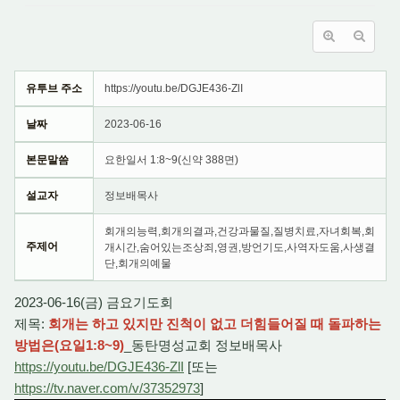
유투브 주소
https://youtu.be/DGJE436-ZlI
날짜
2023-06-16
본문말씀
요한일서 1:8~9(신약 388면)
설교자
정보배목사
회개의능력,회개의결과,건강과물질,질병치료,자녀회복,회
주제어
개시간,숨어있는조상죄,영권,방언기도,사역자도움,사생결
단,회개의예물
2023-06-16(금) 금요기도회
제목:
회개는 하고 있지만 진척이 없고 더힘들어질 때 돌파하는
방법은(요일1:8~9)
_동탄명성교회 정보배목사
https://youtu.be/DGJE436-ZlI
[또는
https://tv.naver.com/v/37352973
]