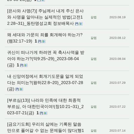
[은사와 사명(7)] 주님께서 내게 주신 은사
와 사명을 알아내는 실제적인 방법(고전1
갈렙
2023.08.19
2:28~31)_동탄명성교회 정보배목사
왜 세대와 가문의 죄를 회개해야 하는가?
갈렙
2023.08.12
(렘32:17~19)
1
귀신이 떠나가게 하려면 꼭 축사사역을 받
아야 하는가?(막9:25~29)_2023-08-04
갈렙
2023.08.04
(금)
1
내 신앙여정에서 회개기도문을 알게 되었
다는 의미는?(왕하22:8~20)_2023-07-28
갈렙
2023.07.29
(금)
[부르심(13)] 나라와 민족에 대한 최종적
부르심, 아 대한민국이여!(창10:21~31)_2
갈렙
2023.07.22
023-07-21(금)
1
[금요기도회] 우리의 삶에는 기록된 말씀
만으로 풀어갈 수 없는 문제들이 많다(행1
갈렙
2023.07.14