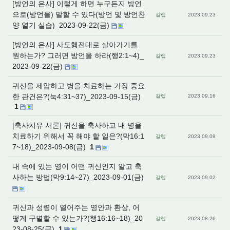
[방언의 은사] 이렇게 하면 누구든지 방언
으로(방언을) 말할 수 있다(방언 및 방언찬
갈렙
2023.09.23
양 열기 실습)_2023-09-22(금)
[방언의 은사] 사도행전대로 살아가기를
원하는가? 그러면 방언을 하라(행2:1~4)_
갈렙
2023.09.23
2023-09-22(금)
귀신을 제압하고 병을 치료하는 가장 중요
한 관건은?(눅4:31~37)_2023-09-15(금)
갈렙
2023.09.16
1
[축사치유 서론] 귀신을 축사하고 내 병을
치료하기 위해서 꼭 해야 할 일은?(막16:1
갈렙
2023.09.09
7~18)_2023-09-08(금)
1
내 속에 있는 영이 어떤 귀신인지 알고 축
사하는 방법(막9:14~27)_2023-09-01(금)
갈렙
2023.09.02
귀신과 성령이 열어주는 영안과 환상, 어
떻게 구별할 수 있는가?(행16:16~18)_20
갈렙
2023.08.26
23-08-25(금)
1