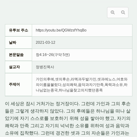
유투브 주소
https://youtu.be/QGWzsfYhqBo
날짜
2021-03-12
본문말씀
창4:16~26(구약 5면)
설교자
정병진목사
가인의후예,셋의후손,라멕과두발가인,셋과에노스,여호와
주제어
의이름을불렀다,성의쾌락,음악과자기만족,폭력과소유,하
나님없는종국,하나님을찾고의지했던종족
이 세상은 잠시 거처가는 정거장이다. 그런데 가인과 그의 후손
들은 그렇게 생각하지 않았다. 그의 후예들은 하나님을 떠나 살
았기에 자기 스스로를 보호하기 위해 성을 쌓아야 했고, 자기의
쾌락과 만족 그리고 자기의 넉넉한 소유를 위하여 성과 음악과
소유에 집착했다. 그런데 경건한 셋과 그의 자손들은 가인과는