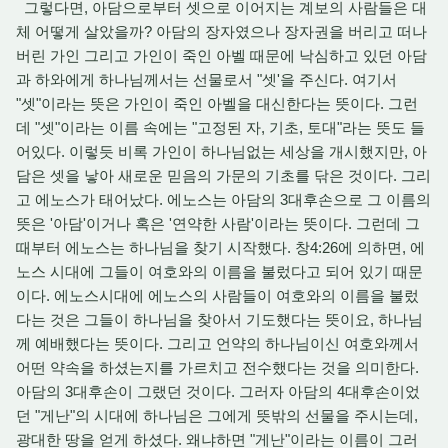
그렇다면, 아담으로부터 셋으로 이어지는 계보의 사람들은 대
체 어떻게 살았을까? 아담의 장자였으나 장자권을 버리고 떠나
버린 가인 그리고 가인이 죽인 아벨 때문에 낙심하고 있던 아담
과 하와에게 하나님께서는 선물로서 "셋'을 주신다. 여기서
"셋"이라는 뜻은 가인이 죽인 아벨을 대신한다는 뜻이다. 그런
데 "셋"이라는 이름 속에는 "고정된 자, 기초, 토대"라는 뜻도 들
어있다. 이렇듯 비록 가인이 하나님없는 세상을 개시했지만, 아
담은 셋을 낳아 새로운 믿음의 가문의 기초를 닦은 것이다. 그리
고 에노스가 태어났다. 에노스는 아담의 3대후손으로 그 이름의
뜻은 '아담'이거나 혹은 '연약한 사람'이라는 뜻이다. 그런데 그
때부터 에노스는 하나님을 찾기 시작했다. 창4:26에 의하면, 에
노스 시대에 그들이 여호와의 이름을 불렀다고 되어 있기 때문
이다. 에노스시대에 에노스의 사람들이 여호와의 이름을 불렀
다는 것은 그들이 하나님을 찾아서 기도했다는 뜻이요, 하나님
께 예배했다는 뜻이다. 그리고 언약의 하나님이신 여호와께서
어떤 약속을 하셨는지를 가르치고 전수했다는 것을 의미한다.
아담의 3대후손이 그랬던 것이다. 그러자 아담의 4대후손이었
던 "게난"의 시대에 하나님은 그에게 뜻밖의 선물을 주시는데,
광대한 땅을 얻게 하셨다. 왜냐하면 "게난"이라는 이름이 그러