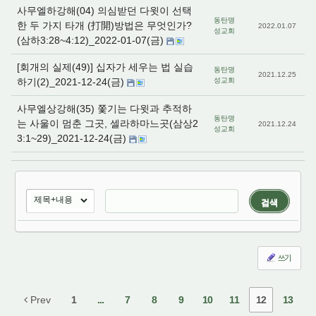
사무엘하강해(04) 의심받던 다윗이 선택
동탄명
한 두 가지 타개 (打開)방법은 무엇인가?
2022.01.07
성교회
(삼하3:28~4:12)_2022-01-07(금)
[회개의 실제(49)] 십자가 세우는 법 실습
동탄명
2021.12.25
하기(2)_2021-12-24(금)
성교회
사무엘상강해(35) 쫓기는 다윗과 추적하
동탄명
는 사울이 멈춘 그곳, 셀라하마느곳(삼상2
2021.12.24
성교회
3:1~29)_2021-12-24(금)
검색
쓰기
Prev
1
...
7
8
9
10
11
12
13