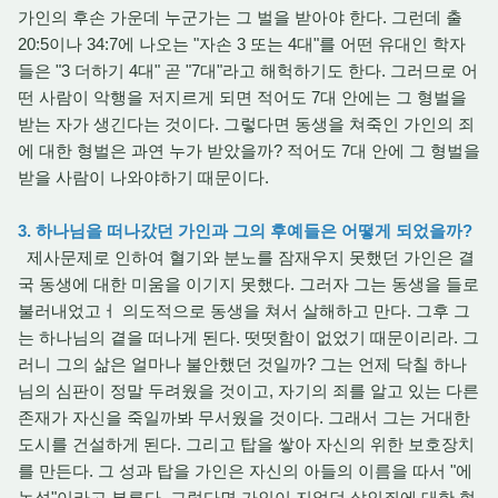
가인의 후손 가운데 누군가는 그 벌을 받아야 한다. 그런데 출
20:5이나 34:7에 나오는 "자손 3 또는 4대"를 어떤 유대인 학자
들은 "3 더하기 4대" 곧 "7대"라고 해헉하기도 한다. 그러므로 어
떤 사람이 악행을 저지르게 되면 적어도 7대 안에는 그 형벌을
받는 자가 생긴다는 것이다. 그렇다면 동생을 쳐죽인 가인의 죄
에 대한 형벌은 과연 누가 받았을까? 적어도 7대 안에 그 형벌을
받을 사람이 나와야하기 때문이다.
3. 하나님을 떠나갔던 가인과 그의 후예들은 어떻게 되었을까?
제사문제로 인하여 혈기와 분노를 잠재우지 못했던 가인은 결
국 동생에 대한 미움을 이기지 못했다. 그러자 그는 동생을 들로
불러내었고ㅓ 의도적으로 동생을 쳐서 살해하고 만다. 그후 그
는 하나님의 곁을 떠나게 된다. 떳떳함이 없었기 때문이리라. 그
러니 그의 삶은 얼마나 불안했던 것일까? 그는 언제 닥칠 하나
님의 심판이 정말 두려웠을 것이고, 자기의 죄를 알고 있는 다른
존재가 자신을 죽일까봐 무서웠을 것이다. 그래서 그는 거대한
도시를 건설하게 된다. 그리고 탑을 쌓아 자신의 위한 보호장치
를 만든다. 그 성과 탑을 가인은 자신의 아들의 이름을 따서 "에
녹성"이라고 부른다. 그렇다면 가인이 지었던 살인죄에 대한 형