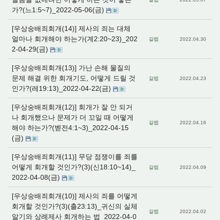
가?(느1:5~7)_2022-05-06(금)
[우상숭배죄회개(14)] 제사의 죄는 대체
얼마나 회개해야 하는가(계2:20~23)_202
갈렙
2022.04.30
2-04-29(금)
[우상숭배죄회개(13)] 가난 손해 물질의
문제 해결 위한 회개기도, 어떻게 드릴 것
갈렙
2022.04.23
인가?(레19:13)_2022-04-22(금)
[우상숭배죄회개(12)] 회개가 잘 안 되거
나 회개했으나 문제가 더 꼬일 때 어떻게
갈렙
2022.04.16
해야 하는가?(벧전4:1~3)_2022-04-15
(금)
[우상숭배죄회개(11)] 무당 점쟁이를 죄를
어떻게 회개할 것인가?(3)(신18:10~14)_
갈렙
2022.04.09
2022-04-08(금)
[우상숭배죄회개(10)] 제사의 죄를 어떻게
회개할 것인가?(3)(출23:13)_귀신의 실체
갈렙
2022.04.02
알기와 상례제사 회개하는 법_2022-04-0