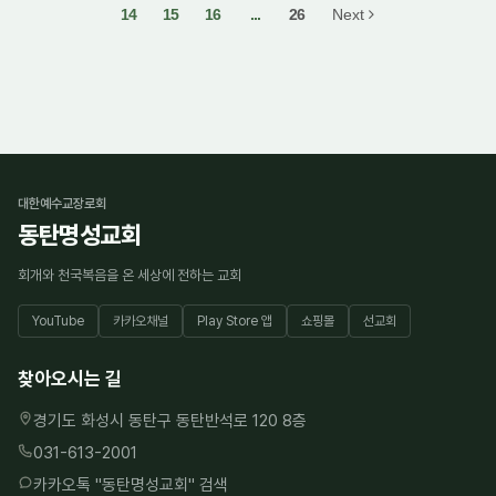
14
15
16
...
26
Next
대한예수교장로회
동탄명성교회
회개와 천국복음을 온 세상에 전하는 교회
YouTube
카카오채널
Play Store 앱
쇼핑몰
선교회
찾아오시는 길
경기도 화성시 동탄구 동탄반석로 120 8층
031-613-2001
카카오톡 "
동탄명성교회
" 검색