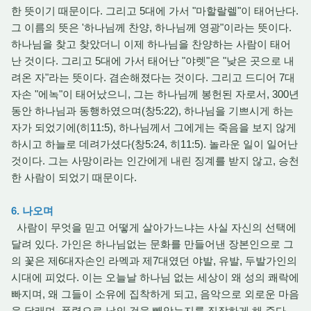
한 뜻이기 때문이다. 그리고 5대에 가서 "마할랄렐"이 태어난다.
그 이름의 뜻은 '하나님께 찬양, 하나님께 영광"이라는 뜻이다.
하나님을 찾고 찾았더니 이제 하나님을 찬양하는 사람이 태어
난 것이다. 그리고 5대에 가서 태어난 "야렛"은 "낮은 곳으로 내
려온 자"라는 뜻이다. 겸손해졌다는 것이다. 그리고 드디어 7대
자손 "에녹"이 태어났으니, 그는 하나님께 봉헌된 자로서, 300년
동안 하나님과 동행하였으며(창5:22), 하나님을 기쁘시게 하는
자가 되었기에(히11:5), 하나님께서 그에게는 죽음을 보지 않게
하시고 하늘로 데려가셨다(창5:24, 히11:5). 놀라운 일이 일어난
것이다. 그는 사망이라는 인간에게 내린 징계를 받지 않고, 승천
한 사람이 되었기 때문이다.
6. 나오며
사람이 무엇을 믿고 어떻게 살아가느냐는 사실 자신의 선택에
달려 있다. 가인은 하나님없는 문화를 만들어낸 장본인으로 그
의 꽃은 제6대자손인 라멕과 제7대였던 야발, 유발, 두발가인의
시대에 피었다. 이는 오늘날 하나님 없는 세상이 왜 성의 쾌락에
빠지며, 왜 그들이 소유에 집착하게 되고, 음악으로 외로운 마음
을 달래며, 폭력으로 남의 것을 빼앗는지를 짐작하게 해 준다.