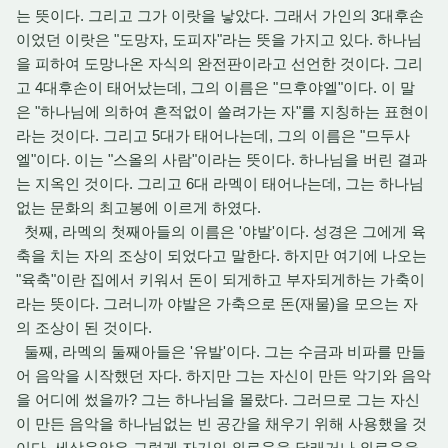
는 뜻이다. 그리고 그가 이랏을 낳았다. 그래서 가인의 3대후손
이었던 이랏은 "도망자, 도피자"라는 뜻을 가지고 있다. 하나님
을 피하여 도망나온 자식의 완전판이라고 선언한 것이다. 그리
고 4대후손이 태어났는데, 그의 이름은 "므후야엘"이다. 이 말
은 "하나님에 의하여 흔적없이 쓸려가는 자"를 지칭하는 표현이
라는 것이다. 그리고 5대가 태어나는데, 그의 이름은 "므두사
엘"이다. 이는 "스올의 사람"이라는 뜻이다. 하나님을 버린 결과
는 지옥인 것이다. 그리고 6대 라멕이 태어나는데, 그는 하나님
없는 문화의 최고봉에 이르게 하였다.
첫째, 라멕의 첫째아들의 이름은 '야발'이다. 성경은 그에게 육
축을 치는 자의 조상이 되었다고 말한다. 하지만 여기에 나오는
"육축"이란 집에서 키워서 돈이 되게하고 부자되게하는 가축이
라는 뜻이다. 그러니까 야발은 가축으로 돈(재물)을 모으는 자
의 조상이 된 것이다.
둘째, 라멕의 둘째아들은 '유발'이다. 그는 수금과 비파를 만들
어 음악을 시작했던 자다. 하지만 그는 자신이 만든 악기와 음악
을 어디에 썼을까? 그는 하나님을 몰랐다. 그러므로 그는 자신
이 만든 음악을 하나님없는 빈 공간을 채우기 위해 사용했을 것
이다. 세상음악은 그렇게 자기의 외로움을 달래거나 외로움을