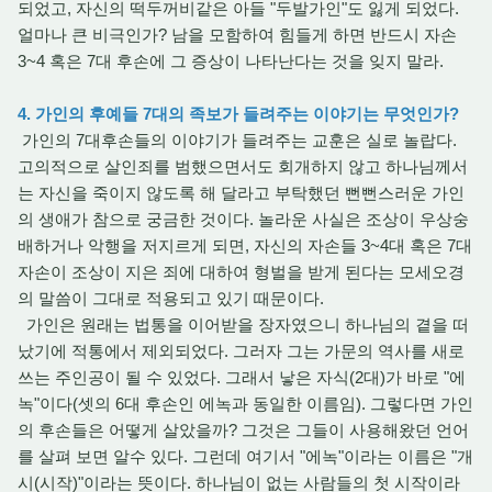
되었고, 자신의 떡두꺼비같은 아들 "두발가인"도 잃게 되었다.
얼마나 큰 비극인가? 남을 모함하여 힘들게 하면 반드시 자손
3~4 혹은 7대 후손에 그 증상이 나타난다는 것을 잊지 말라.
4. 가인의 후예들 7대의 족보가 들려주는 이야기는 무엇인가?
가인의 7대후손들의 이야기가 들려주는 교훈은 실로 놀랍다.
고의적으로 살인죄를 범했으면서도 회개하지 않고 하나님께서
는 자신을 죽이지 않도록 해 달라고 부탁했던 뻔뻔스러운 가인
의 생애가 참으로 궁금한 것이다. 놀라운 사실은 조상이 우상숭
배하거나 악행을 저지르게 되면, 자신의 자손들 3~4대 혹은 7대
자손이 조상이 지은 죄에 대하여 형벌을 받게 된다는 모세오경
의 말씀이 그대로 적용되고 있기 때문이다.
가인은 원래는 법통을 이어받을 장자였으니 하나님의 곁을 떠
났기에 적통에서 제외되었다. 그러자 그는 가문의 역사를 새로
쓰는 주인공이 될 수 있었다. 그래서 낳은 자식(2대)가 바로 "에
녹"이다(셋의 6대 후손인 에녹과 동일한 이름임). 그렇다면 가인
의 후손들은 어떻게 살았을까? 그것은 그들이 사용해왔던 언어
를 살펴 보면 알수 있다. 그런데 여기서 "에녹"이라는 이름은 "개
시(시작)"이라는 뜻이다. 하나님이 없는 사람들의 첫 시작이라