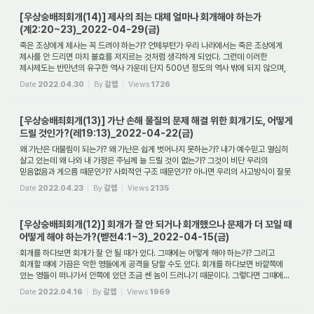
[우상숭배죄회개(14)] 제사의 죄는 대체 얼마나 회개해야 하는가
(계2:20~23)_2022-04-29(금)
죽은 조상에게 제사는 꼭 드려야 하는가? 언제부턴가 우리 나라에서는 죽은 조상에게
제사를 안 드리면 마치 불효를 저지르는 것처럼 생각하게 되었다. 그런데 이러한
제사제도는 반만년의 유구한 역사 가운데 단지 500년 정도의 역사 밖에 되지 않으며,
이것...
Date
2022.04.30
By
갈렙
Views
1726
[우상숭배죄회개(13)] 가난 손해 물질의 문제 해결 위한 회개기도, 어떻게
드릴 것인가?(레19:13)_2022-04-22(금)
왜 가난은 대물림이 되는가? 왜 가난은 쉽게 벗어나지 못하는가? 내가 예수믿고 열심히
살고 있는데 왜 나와 내 가정은 주님께 늘 드릴 것이 없는가? 그것이 비단 우리의
믿음없음과 게으름 때문인가? 사회적인 구조 때문인가? 아니면 우리의 사고방식이 잘못
...
Date
2022.04.23
By
갈렙
Views
2135
[우상숭배죄회개(12)] 회개가 잘 안 되거나 회개했으나 문제가 더 꼬일 때
어떻게 해야 하는가?(벧전4:1~3)_2022-04-15(금)
회개를 하다보면 회개가 잘 안 될 때가 있다. 그때에는 어떻게 해야 하는가? 그리고
회개할 때에 가끔은 악한 영들에게 공격을 당할 수도 있다. 회개를 하다보면 바깥쪽에
있는 영들이 떠나가서 안쪽에 있던 조금 쎈 놈이 드러나기 때문이다. 그렇다면 그때에...
Date
2022.04.16
By
갈렙
Views
1969