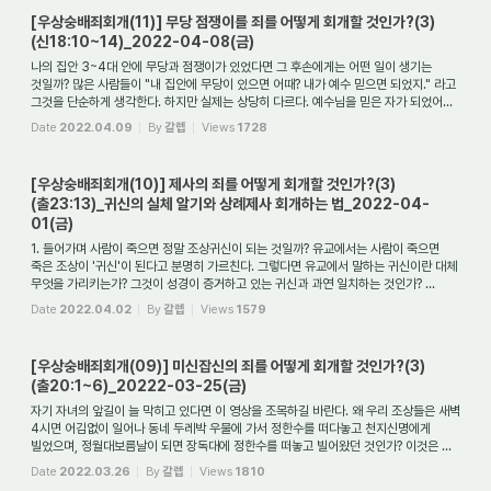
[우상숭배죄회개(11)] 무당 점쟁이를 죄를 어떻게 회개할 것인가?(3)
(신18:10~14)_2022-04-08(금)
나의 집안 3~4대 안에 무당과 점쟁이가 있었다면 그 후손에게는 어떤 일이 생기는
것일까? 많은 사람들이 "내 집안에 무당이 있으면 어때? 내가 예수 믿으면 되었지." 라고
그것을 단순하게 생각한다. 하지만 실제는 상당히 다르다. 예수님을 믿은 자가 되었어...
Date
2022.04.09
By
갈렙
Views
1728
[우상숭배죄회개(10)] 제사의 죄를 어떻게 회개할 것인가?(3)
(출23:13)_귀신의 실체 알기와 상례제사 회개하는 법_2022-04-
01(금)
1. 들어가며 사람이 죽으면 정말 조상귀신이 되는 것일까? 유교에서는 사람이 죽으면
죽은 조상이 '귀신'이 된다고 분명히 가르친다. 그렇다면 유교에서 말하는 귀신이란 대체
무엇을 가리키는가? 그것이 성경이 증거하고 있는 귀신과 과연 일치하는 것인가? ...
Date
2022.04.02
By
갈렙
Views
1579
[우상숭배죄회개(09)] 미신잡신의 죄를 어떻게 회개할 것인가?(3)
(출20:1~6)_20222-03-25(금)
자기 자녀의 앞길이 늘 막히고 있다면 이 영상을 조목하길 바란다. 왜 우리 조상들은 새벽
4시면 어김없이 일어나 동네 두레박 우물에 가서 정한수를 떠다놓고 천지신명에게
빌었으며, 정월대보름날이 되면 장독대에 정한수를 떠놓고 빌어왔던 것인가? 이것은 ...
Date
2022.03.26
By
갈렙
Views
1810