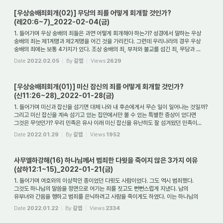
[우상숭배죄회개(02)] 무당의 죄를 어떻게 회개할 것인가?
(레20:6~7)_2022-02-04(금)
1. 들어가며 우상 숭배의 죄들은 과연 어떻게 회개해야 하는가? 성경에서 말하는 우상
숭배의 죄는 제1계명과 제2계명을 어긴 것을 가리킨다. 그런데 우리나라의 경우 우상
숭배의 죄에는 보통 4가지가 있다. 조상 숭배의 죄, 부처와 불교를 섬긴 죄, 무당과 ...
Date
2022.02.05
By
갈렙
Views
2629
[우상숭배죄회개(01)] 미신 잡신의 죄를 어떻게 회개할 것인가?
(신11:26~28)_2022-01-28(금)
1. 들어가며 미신과 잡신을 섬기면 대체 나와 내 후손에게서 무슨 일이 일어나는 것일까?
그리고 미신 잡신을 계속 섬기고 있는 집안에서만 볼 수 있는 특별한 증상이 있다면
그것은 무엇인가? 우리 민족은 유사 이래 미신 잡신을 유난히도 잘 섬겨왔던 민족이...
Date
2022.01.29
By
갈렙
Views
1952
사무엘하강해(16) 하나님께서 범죄한 다윗을 죽이지 않은 3가지 이유
(삼하12:1~15)_2022-01-21(금)
1. 들어가며 여호와의 이상적인 종이었던 다윗도 사람이었다. 그도 역시 범죄했다.
그것도 하나님의 말씀을 정면으로 어기는 죄를 짓고도 뻔뻔스럽게 지냈다. 남의
유부녀와 간음을 행하고 범죄를 은닉하려고 사람을 죽이게도 하였다. 이는 하나님의
율법 말씀...
Date
2022.01.22
By
갈렙
Views
2334