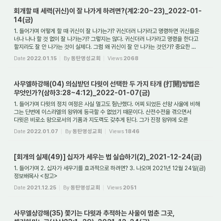
회개할 때 세력(귀신)이 잘 나가게 하려면?(계2:20~23)_2022-01-
14(금)
1. 들어가며 어떻게 할 때 귀신이 잘 나가는가? 귀신더러 나가라고 명령하면 귀신들은
너나 나나 할 것 없이 잘 나가는가? 그렇지는 않다. 귀신더러 나가라고 명령을 한다고
할지라도 잘 안 나가는 것이 실제다. 그럼 왜 귀신이 잘 안 나가는 것인가? 중요한 ...
Date
2022.01.15
By
동탄명성교회
Views
2068
사무엘하강해(04) 의심받던 다윗이 선택한 두 가지 타개 (打開)방법은
무엇인가?(삼하3:28~4:12)_2022-01-07(금)
1. 들어가며 다윗의 정치 여정은 사실 멀고도 험난했다. 어찌 되었든 선왕 사울에 비해
그는 단번에 이스라엘의 왕위에 등극할 수 없었기 때문이다. 산전수전을 겪으면서
다윗은 비로소 왕으로서의 기품과 지도력도 갖추게 된다. 그가 진정 왕위에 오른
시기는...
Date
2022.01.07
By
동탄명성교회
Views
1846
[회개의 실제(49)] 십자가 세우는 법 실습하기(2)_2021-12-24(금)
1. 들어가며 2. 십자가 세우기를 효과적으로 하려면? 3. 나오며 2021년 12월 24일(금)
정보배목사 <참고>
Date
2021.12.25
By
동탄명성교회
Views
2051
사무엘상강해(35) 쫓기는 다윗과 추적하는 사울이 멈춘 그곳,