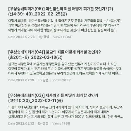
[우상숭배죄회개(05)] 미신잡신의 죄를 어떻게 회개할 것인가?(2)
(신4:39~40)_2022-02-25(금)
어떻게 회개할 때 미신 잡신을 섬길 때 들어온 온갖 종류의 저주들을 끝낼 수가 있는가?
과연 미신 잡신을 섬겼을 때에는 어떤 악한 영들이 우리와 우리 후손에게 역사하는가?
어떻게 회개할 때에 이러한 영들이 잘 떠나가는 것인가? 미신 잡신을 섬길 때에 들...
Date
2022.02.26
By
갈렙
Views
1603
[우상숭배죄회개(04)] 불교의 죄를 어떻게 회개할 것인가?
(출20:1~6)_2022-02-18(금)
불교는 서양철학에 버금가는 동양철학을 담고 있는 인류의 자산이기도 하다. 하지만
이것이 문제가 되는 것은 대체 무슨 이유에서인가? 성경은 부처와 불교를 숭상하는 것에
대해서 무엇이라고 말씀하고 있는가? 우리가 성경에 반하는 행위를 하게 된다면 어떤...
Date
2022.02.19
By
갈렙
Views
2097
[우상숭배죄회개(03)] 제사의 죄를 어떻게 회개할 것인가
(고전10:20)_2022-02-11(금)
1. 들어가며 우상숭배의 죄에는 크게 4가지가 있다. 제사의 죄, 부처와 불교의 죄, 무당과
점쟁이의 죄, 미신 잡신의 죄가 그것이다. 이중에서 오늘은 제사의 죄에 대해서
살펴보려고 한다. 제사의 죄는 짧게 보면 그 역사가 500년 정도되었다. 왜냐하면 중국...
Date
2022.02.12
By
갈렙
Views
1788