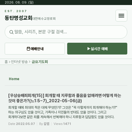
2026. 08. 09. (일)
·
Sketchbook5, 스케치북5
EST. 2007
동탄명성교회
대한예수교장로회
예배안내
실시간 예배
Sketchbook5, 스케치북5
홈
인터넷 방송
금요기도회
Home
[우상숭배죄회개(15)] 회개할 때 지루함과 졸음을 없애려면 어떻게 하는
것이 좋은가?(느1:5~7)_2022-05-06(금)
회개할 때에 최대의 적은 대체 무엇인가? 그것은 "꼭 이렇게까지 회개해야 하는가?"
하는 의구심도 있을 것이고, 가족이나 지인들의 반대도 있을 것이다. 그리고
회개하다보면 같은 죄를 계속해서 반복해야 하니 지루함과 답답함도 있을 것이다.
그리고 무엇보...
Date
2022.05.07
By
갈렙
Views
1471