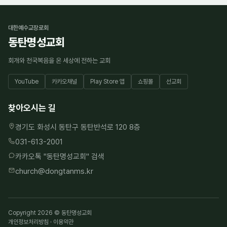
대한예수교장로회
동탄명성교회
회개와 천국복음을 온 세상에 전하는 교회
YouTube
카카오채널
Play Store 앱
쇼핑몰
선교회
찾아오시는 길
경기도 화성시 동탄구 동탄반석로 120 8층
031-613-2001
카카오톡 "
동탄명성교회
" 검색
church@dongtanms.kr
Copyright 2026 © 동탄명성교회
개인정보처리방침
·
이용약관