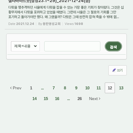
셀라하마느곳(삼상23:1~29)_2021-12-24(금)
다윗을 맹추격하던 사울에게 다윗을 잡을 수 있는 가장 좋은 기회가 찾아왔다. 그것은 십
황무지에서 다윗을 포위하고 있었을 때였다. 그런데 사울은 그 절호의 기회를 그만
포기하고 돌아가야만 했다. 왜 그랬을까? 다윗은 그때 완전히 잡혀 죽을 수 밖에 없...
Date
2021.12.24
By
동탄명성교회
Views
1698
검색
쓰기
Prev
1
...
7
8
9
10
11
12
13
14
15
16
...
26
Next