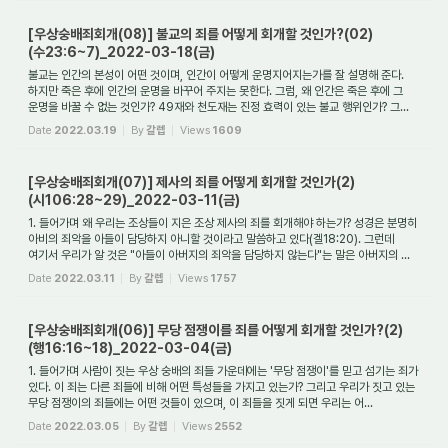
[우상숭배죄회개(08)] 불교의 죄를 어떻게 회개할 것인가?(02)
(수23:6~7)_2022-03-18(금)
불교는 인간의 본성이 어떤 것이며, 인간이 어떻게 운명지어지는가를 잘 설명해 준다.
하지만 죽은 후에 인간의 운명을 바꾸어 주지는 못한다. 그럼, 왜 인간은 죽은 후에 그
운명을 바꿀 수 없는 것인가? 49재와 천도재는 진정 효력이 있는 불교 행위인가? 그...
Date
2022.03.19
By
갈렙
Views
1609
[우상숭배죄회개(07)] 제사의 죄를 어떻게 회개할 것인가(2)
(시106:28~29)_2022-03-11(금)
1. 들어가며 왜 우리는 조상들이 지은 조상 제사의 죄를 회개해야 하는가? 성경은 분명히
아비의 죄악을 아들이 담당하지 아니할 것이라고 말씀하고 있다(겔18:20). 그런데
여기서 우리가 알 것은 "아들이 아버지의 죄악을 담당하지 않는다"는 말은 아버지의 ...
Date
2022.03.11
By
갈렙
Views
1757
[우상숭배죄회개(06)] 무당 점쟁이를 죄를 어떻게 회개할 것인가?(2)
(행16:16~18)_2022-03-04(금)
1. 들어가며 사람이 짓는 우상 숭배의 죄들 가운데에는 '무당 점쟁이'를 믿고 섬기는 죄가
있다. 이 죄는 다른 죄들에 비해 어떤 특성들을 가지고 있는가? 그리고 우리가 짓고 있는
무당 점쟁이의 죄들에는 어떤 것들이 있으며, 이 죄들을 짓게 되면 우리는 어...
Date
2022.03.05
By
갈렙
Views
2552