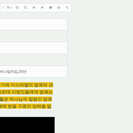
?
가
비나답의집,20년
말기에 이스라엘의 법궤와 관
 그런데 이방인들에게 법궤는
람들은 하나님의 말씀인 법궤
래에 받을 구원의 당락을 말