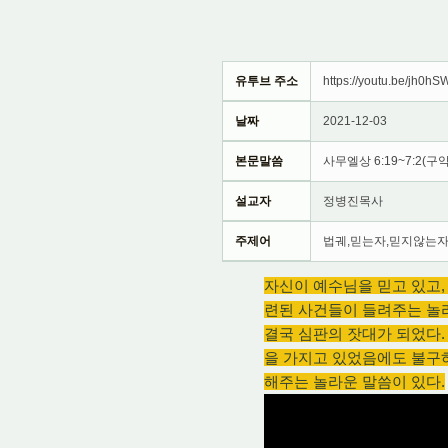
유투브 주소
https://youtu.be/jh0hS
날짜
2021-12-03
본문말씀
사무엘상 6:19~7:2(구약
설교자
정병진목사
주제어
법궤,믿는자,믿지않는자
자신이 예수님을 믿고 있고,
련된 사건들이 들려주는 놀
결국 심판의 잣대가 되었다.
을 가지고 있었음에도 불구하
해주는 놀라운 말씀이 있다.