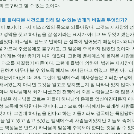
의 도구라고 할 수 있는 것이다.
궤를 들여다본 사건으로 인해 알 수 있는 법궤의 비밀은 무엇인가?
이 보기에) 다시 이스라엘의 품으로 되돌아왔다. 그것도 제사장의 성
고 성막을 짓고 하나님을 잘 섬기라는 표시가 아니고 또 무엇이겠는가
말았다. 하나님의 진노로 인하여 큰 살륙이 일어났기 때문이다. 왜
 가르쳐 주셨음에도 불구하고, 그 말씀에 주목하지 않았던 것이다.
람에게는 악한 종기가 나지 않았다. 그런데 벧세메스에 몰려온 사람들
는 과오를 저질렀기 때문이다. 그런데 율법에 의하면, 법궤는 제사장
보관하여 아무나 볼 수 있도록 해서도 아니된다고 하였고, 뿐만 아니라
문이다(민4:15, 20). 그런데 벧세메스의 제사장들은 이러한 규정에
해서였는지 아니면 그것을 알고도 방치했는지 잘 나타나 있지 않다.
얼마나 하나님께서 화가 나셨으면 전쟁에서 죽은 사람들보다 더 많은
 사실은 하나님을 모르는 자들이 하나님의 존재를 업신여긴다든지 아
신성 모독에 해당한다는 것이다. 그러므로 하나님께서는 블레셋 사람들
것이다. 그런데 하나님을 안다고 하는 이들이라도 결국에는 죽임당하는
님을 알고 있고 믿고 있었던 벧세메스의 사람들이었지만 이들도 죽어
는 백성들은 반드시 하나님의 말씀에 주목해야 한다는 것을 알 수 있