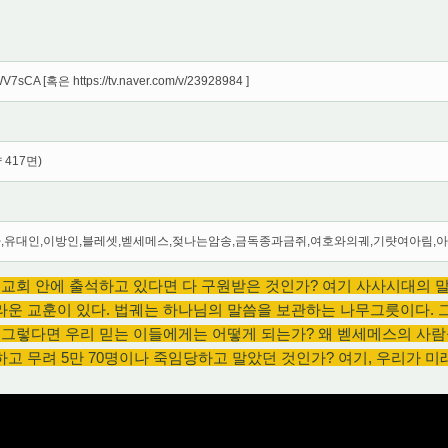
WV7sCA [혹은 https://tv.naver.com/v/23928984 ]
 417면)
,유대인,이방인,블레셋,벧세메스,젖나는암송,금독종과금쥐,여호와의궤,기럇여아림,아
 교회 안에 출석하고 있다면 다 구원받은 것인가? 여기 사사시대의 
라운 교훈이 있다. 법궤는 하나님의 말씀을 보관하는 나무그릇이다.
 그렇다면 우리 믿는 이들에게는 어떻게 되는가? 왜 벧세메스의 사
고 무려 5만 70명이나 죽임당하고 말았던 것인가? 여기, 우리가 미