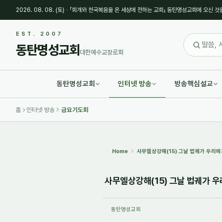
2026. 08. 08. (토)
·
「회개와 천국복음을 온 세상에 전하는 교회」 동탄명성교회에 오신 것
Sketchbook5, 스케치북5
Sketchbook5, 스케치북5
EST. 2007
동탄명성교회
대한예수교장로회
동탄명성교회
인터넷 방송
방송핵심설교
Sketchbook5, 스케치북5
Sketchbook5, 스케치북5
홈
인터넷 방송
금요기도회
Home
사무엘상강해(15) 그날 법궤가 우리에게 
사무엘상강해(15) 그날 법궤가 우리
동탄명성교회