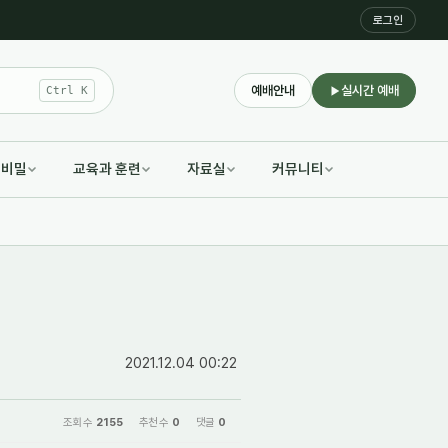
로그인
예배안내
실시간 예배
Ctrl K
적비밀
교육과 훈련
자료실
커뮤니티
2021.12.04 00:22
조회 수
2155
추천 수
0
댓글
0