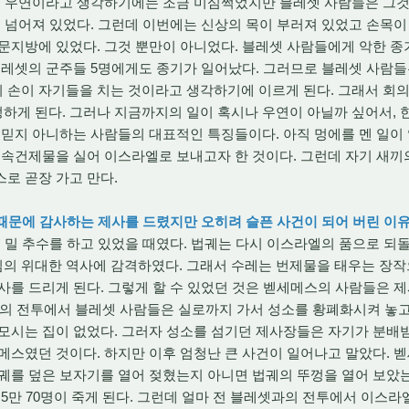
. 우연이라고 생각하기에는 조금 미심쩍었지만 블레셋 사람들은 그것
또 넘어져 있었다. 그런데 이번에는 신상의 목이 부러져 있었고 손목이
문지방에 있었다. 그것 뿐만이 아니었다. 블레셋 사람들에게 악한 
블레셋의 군주들 5명에게도 종기가 일어났다. 그러므로 블레셋 사람들
 손이 자기들을 치는 것이라고 생각하기에 이르게 된다. 그래서 회의
게 된다. 그러나 지금까지의 일이 혹시나 우연이 아닐까 싶어서, 한
 믿지 아니하는 사람들의 대표적인 특징들이다. 아직 멍에를 멘 일이
 속건제물을 실어 이스라엘로 보내고자 한 것이다. 그런데 자기 새끼
로 곧장 가고 만다.
 때문에 감사하는 제사를 드렸지만 오히려 슬픈 사건이 되어 버린 이
밀 추수를 하고 있었을 때였다. 법궤는 다시 이스라엘의 품으로 되돌
의 위대한 역사에 감격하였다. 그래서 수레는 번제물을 태우는 장작으
사를 드리게 된다. 그렇게 할 수 있었던 것은 벧세메스의 사람들은
블레셋과의 전투에서 블레셋 사람들은 실로까지 가서 성소를 황폐화시켜 놓
모시는 집이 없었다. 그러자 성소를 섬기던 제사장들은 자기가 분배받
메스였던 것이다. 하지만 이후 엄청난 큰 사건이 일어나고 말았다.
궤를 덮은 보자기를 열어 젖혔는지 아니면 법궤의 뚜껑을 열어 보았
 5만 70명이 죽게 된다. 그런데 얼마 전 블레셋과의 전투에서 이스라