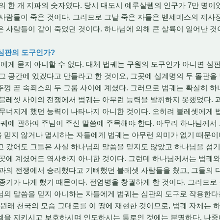
 한 개 지파의 숫자였다. 당시 대도시 예루살렘의 인구가 7만 명이었다
사람들이 죽은 것이다. 그러므로 그날 죽은 자들은 벧세메스의 제사
 사람들이 같이 죽었던 것이다. 하나님에 의해 큰 살륙이 일어난 것
 심판의 도구인가?
게 묻지 아니할 수 없다. 대체 법궤는 구원의 도구인가 아니면 심판
그 공간에 있겠다고 만들라고 한 것이요, 그곳에 십계명의 두 돌판을 
껑 곧 속죄소의 두 그룹 사이에 계셨다. 그러므로 법궤는 확실히 
 블레셋 사이의 전쟁에서 법궤는 아무런 능력을 발휘하지 못했었다. 
무너지게 했던 능력이 나타나지 아니한 것이다. 오히려 블레셋에게 법
궤에 관하여 주님이 주신 말씀에 주목해야 한다. 아무리 하나님께서
 믿지 않거나 멸시하는 자들에게 법궤는 아무런 의미가 없기 때문이다
고 갔어도 그들은 사실 하나님의 말씀을 믿지도 않았고 하나님을 섬기
그곳에 계셨어도 역사하지 아니한 것이다. 그런데 하나님께서는 법궤와
들과의 전쟁에서 승리했다고 기뻐했던 블레셋 사람들을 쳤고, 그들의 
종기가 나게 했기 때문이다. 전염병을 창궐하게 한 것이다. 그러므로
님의 말씀을 믿지 아니하는 자들에게 법궤는 심판의 도구로 작용한다는
법궤는 원래 천국의 모습 그대로를 이 땅에 재현한 것이므로, 법궤 자체는
엘을 지키시고 보호하시며 인도하시는 통로인 것에는 분명하다. 나중