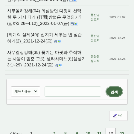
사무엘하강해(04) 의심받던 다윗이 선택
동탄명
한 두 가지 타개 (打開)방법은 무엇인가?
2022.01.07
성교회
(삼하3:28~4:12)_2022-01-07(금)
[회개의 실제(49)] 십자가 세우는 법 실습
동탄명
2021.12.25
하기(2)_2021-12-24(금)
성교회
사무엘상강해(35) 쫓기는 다윗과 추적하
동탄명
는 사울이 멈춘 그곳, 셀라하마느곳(삼상2
2021.12.24
성교회
3:1~29)_2021-12-24(금)
검색
쓰기
Prev
1
...
7
8
9
10
11
12
13