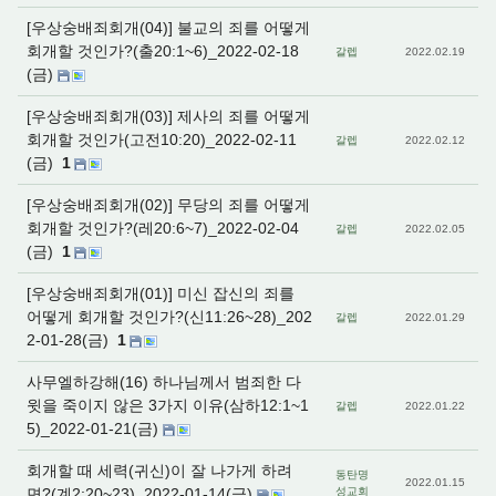
[우상숭배죄회개(04)] 불교의 죄를 어떻게
회개할 것인가?(출20:1~6)_2022-02-18
갈렙
2022.02.19
(금)
[우상숭배죄회개(03)] 제사의 죄를 어떻게
회개할 것인가(고전10:20)_2022-02-11
갈렙
2022.02.12
(금)
1
[우상숭배죄회개(02)] 무당의 죄를 어떻게
회개할 것인가?(레20:6~7)_2022-02-04
갈렙
2022.02.05
(금)
1
[우상숭배죄회개(01)] 미신 잡신의 죄를
어떻게 회개할 것인가?(신11:26~28)_202
갈렙
2022.01.29
2-01-28(금)
1
사무엘하강해(16) 하나님께서 범죄한 다
윗을 죽이지 않은 3가지 이유(삼하12:1~1
갈렙
2022.01.22
5)_2022-01-21(금)
회개할 때 세력(귀신)이 잘 나가게 하려
동탄명
2022.01.15
면?(계2:20~23)_2022-01-14(금)
성교회