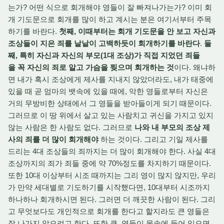
는가? 어떤 식으로 회개해야 영들이 잘 빠져나가는가? 이미 회
개 기도문으로 회개를 많이 하고 계시는 분은 여기서부터 주목
하기를 바란다.
첫째, 이때부터는 회개 기도문을 안 보고 자신과
조상들이 지은 죄를 낱낱이 고백하듯이 회개하기를 바란다
.
둘
째, 특히 자신과 자신의 부모(1대 조상)가 직접 지었던 죄들
을 꼭 자신의 죄로 알고 가슴을 찢으며 회개하는 것
이다. 왜냐하
면 내가 혹시 조상에게 제사를 지내지 않았더라도, 내가 태중에
있을 때 곧 엄마의 뱃속에 있을 때에, 악한 영들로부터 자신은
거의 무방비한 상태에서 그 영들을 받아들이게 되기 때문이다.
그러므로 이 땅 위에서 살고 있는 사람치고 귀신을 가지고 있지
않는 사람은 한 사람도 없다. 그러므로
나와 내 부모의 조상 제
사의 죄를 더 많이 회개해야
하는 것이다. 그리고 기일 제사를
드리는 4대 조상들의 죄까지는 더 많이 회개해야 한다. 사실 4대
조상까지의 죄가 죄들 중에 약 70%정도를 차지하기 때문이다.
또한 10대 이상부터 시조 때까지는 그리 영이 많지 않지만, 우리
가 만약 세대별로 기도하기를 시작했다면, 10대부터 시조까지
하나하나 회개하시면 된다. 그러면 더 깨끗한 사람이 된다. 그리
고 무엇보다도 개인적으로 회개를 한다고 할지라도 큰 영들은
잘 나가지 않으려고 한다. 또한 큰 영들이 몸속에 들어 있으면