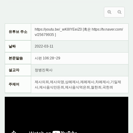
https://youtu.be/_wK8IYEeiZ0 [혹은 https://tv.naver.com/
유투브 주소
v/25679935 ]
날짜
2022-03-11
본문말씀
시편 106:28~29
설교자
정병진목사
제사의죄,제사의영,상례제사,제례제사,차례제사,기일제
주제어
사,제사음식만든죄,제사음식먹은죄,절한죄,곡한죄