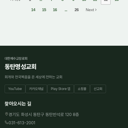
14
15
16
...
26
Next
대한예수교장로회
동탄명성교회
회개와 천국복음을 온 세상에 전하는 교회
YouTube
카카오채널
Play Store 앱
쇼핑몰
선교회
찾아오시는 길
경기도 화성시 동탄구 동탄반석로 120 8층
031-613-2001