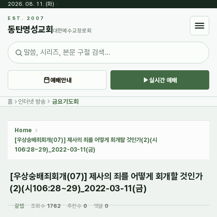
2026. 08. 11. (화)
·
Sketchbook5, 스케치북5
EST. 2007
동탄명성교회
대한예수교장로회
예배안내
실시간 예배
Sketchbook5, 스케치북5
홈
인터넷 방송
금요기도회
Home
[우상숭배죄회개(07)] 제사의 죄를 어떻게 회개할 것인가(2)(시
106:28~29)_2022-03-11(금)
[우상숭배죄회개(07)] 제사의 죄를 어떻게 회개할 것인가
(2)(시106:28~29)_2022-03-11(금)
갈렙
조회 수
1762
추천 수
0
댓글
0