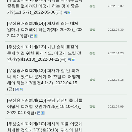
졸음을 없애려면 어떻게 하는 것이 좋은
갈렙
2022.05.07
가?(느1:5~7)_2022-05-06(금)
[우상숭배죄회개(14)] 제사의 죄는 대체
얼마나 회개해야 하는가(계2:20~23)_202
갈렙
2022.04.30
2-04-29(금)
[우상숭배죄회개(13)] 가난 손해 물질의
문제 해결 위한 회개기도, 어떻게 드릴 것
갈렙
2022.04.23
인가?(레19:13)_2022-04-22(금)
[우상숭배죄회개(12)] 회개가 잘 안 되거
나 회개했으나 문제가 더 꼬일 때 어떻게
갈렙
2022.04.16
해야 하는가?(벧전4:1~3)_2022-04-15
(금)
[우상숭배죄회개(11)] 무당 점쟁이를 죄를
어떻게 회개할 것인가?(3)(신18:10~14)_
갈렙
2022.04.09
2022-04-08(금)
[우상숭배죄회개(10)] 제사의 죄를 어떻게
회개할 것인가?(3)(출23:13)_귀신의 실체