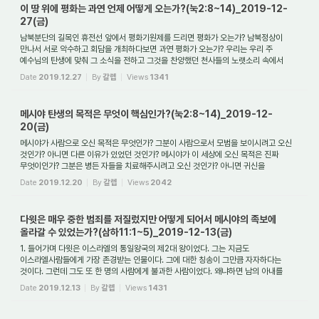
이 땅 위에 평화는 과연 언제 어떻게 오는가?(눅2:8~14)_2019-12-
27(금)
남북분단의 길목인 휴전선 앞에서 평화기원제를 드리면 평화가 오는가? 남북정상이
만나서 서로 악수하고 회담을 개최하다보면 과연 평화가 오는가? 우리는 우리 주
예수님의 탄생에 맞춰 그 소식을 전하고 그것을 찬양했던 천사들의 노랫소리 속에서
우리는 ...
Date
2019.12.27
By
갈렙
Views
1341
메시야 탄생의 목적은 무엇이 핵심인가?(눅2:8~14)_2019-12-
20(금)
메시야가 사람으로 오신 목적은 무엇인가? 그분이 사람으로서 모범을 보이시려고 오신
것인가? 아니면 다른 이유가 있었던 것인가? 메시야가 이 세상에 오신 목적은 진짜
무엇이인가? 그분은 병든 자들을 치료해주시려고 오신 것인가? 아니면 귀신을
쫓아주려...
Date
2019.12.20
By
갈렙
Views
2042
다윗은 매우 중한 범죄를 저질렀지만 어떻게 되어서 메시야의 족보에
올라갈 수 있었는가?(삼하11:1~5)_2019-12-13(금)
1. 들어가며 다윗은 이스라엘의 통일왕국의 제2대 왕이었다. 그는 지금도
이스라엘사람들에게 가장 존경받는 인물이다. 그에 대한 칭송이 그만큼 자자하다는
것이다. 그런데 그도 또 한 명의 사람에게 불과한 사람이었다. 왜냐하면 남의 아내를
가로채서 간음...
Date
2019.12.13
By
갈렙
Views
1431