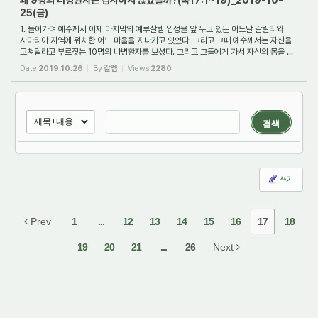
왜 9명의 나병환자는 감사하지 않았을까?(눅17:1~19)_2019-10-
25(금)
1. 들어가며 예수께서 이제 마지막의 예루살렘 입성을 앞 두고 있는 어느날 갈릴리와
사마리아 지역에 위치한 어느 마을을 지나가고 있었다. 그리고 그때 예수께서는 자신을
고쳐달라고 부르짖는 10명의 나병환자를 보셨다. 그리고 그들에게 가서 자신의 몸을 ...
Date
2019.10.26
By
갈렙
Views
2280
검색
쓰기
Prev
1
...
12
13
14
15
16
17
18
19
20
21
...
26
Next