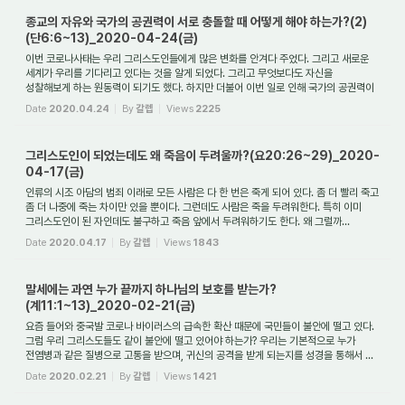
종교의 자유와 국가의 공권력이 서로 충돌할 때 어떻게 해야 하는가?(2)
(단6:6~13)_2020-04-24(금)
이번 코로나사태는 우리 그리스도인들에게 많은 변화를 안겨다 주었다. 그리고 새로운
세계가 우리를 기다리고 있다는 것을 알게 되었다. 그리고 무엇보다도 자신을
성찰해보게 하는 원동력이 되기도 했다. 하지만 더불어 이번 일로 인해 국가의 공권력이
교회...
Date
2020.04.24
By
갈렙
Views
2225
그리스도인이 되었는데도 왜 죽음이 두려울까?(요20:26~29)_2020-
04-17(금)
인류의 시조 아담의 범죄 이래로 모든 사람은 다 한 번은 죽게 되어 있다. 좀 더 빨리 죽고
좀 더 나중에 죽는 차이만 있을 뿐이다. 그런데도 사람은 죽을 두려워한다. 특히 이미
그리스도인이 된 자인데도 불구하고 죽음 앞에서 두려워하기도 한다. 왜 그럴까...
Date
2020.04.17
By
갈렙
Views
1843
말세에는 과연 누가 끝까지 하나님의 보호를 받는가?
(계11:1~13)_2020-02-21(금)
요즘 들어와 중국발 코로나 바이러스의 급속한 확산 때문에 국민들이 불안에 떨고 있다.
그럼 우리 그리스도들도 같이 불안에 떨고 있어야 하는가? 우리는 기본적으로 누가
전염병과 같은 질병으로 고통을 받으며, 귀신의 공격을 받게 되는지를 성경을 통해서 ...
Date
2020.02.21
By
갈렙
Views
1421