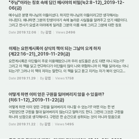
"주님"이라는 칭호 속에 담긴 메시야의 비밀(눅2:8~12)_2019-12-
06(금)
예수님은 분명 하나님의 아들이셨다. 하지만 하나님의 아들이라고만 생각해서는
아니된다. 왜냐하면 그분의 탄생이야기 속에 놀라운 사실들을 알려주고 있기 때문이다.
그리고 천사가 요셉과 마리에게 일러준 그분의 이름 속에 그리고 그분에 대한 칭호
속에는...
Date
2019.12.06
By
갈렙
Views
2496
이제는 요한계시록이 상식의 책이 되는 그날이 오게 하자
(계22:16~21)_2019-11-29(금)
요한계시록은 이단들이 주로 이용해왔으니까 우리 성도들은 손도 대면 아니 되는가?
그리고 이 책을 읽고 연구하다가 이단들이 많이 나와 위험하니까 이 책을 읽어서는 아니
되는가? 그러나 이 책의 저자는 말한다. 이 책을 읽고 듣고 지키는 자가 복이 있다고...
Date
2019.11.29
By
갈렙
Views
1758
어떻게 하면 이미 얻은 구원을 잃어버리지 않을 수 있을까?
(히6:1~12)_2019-11-22(금)
어떻게 하면 이미 얻은 구원을 잃어버리지 아니할 수 있는가? 어떤 이는 한 번
구원얻으면 구원을 절대 잃어버리지 않는다고 말하기도 한다. 그런데 그것은 구원을
하나의 싯점으로 생각해서다. 구원은 한 순간으로 성취되는 것이 아니라 믿음으로
시작하는 것...
Date
2019.11.22
By
갈렙
Views
1495