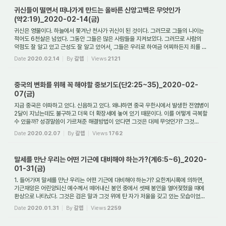
귀신들이 떨면서 떠나가게 만드는 올바른 신앙고백은 무엇인가
(약2:19)_2020-02-14(금)
귀신은 영물이다. 하늘에서 쫓겨난 천사가 귀신이 된 것이다. 그러므로 그들의 나이는
적어도 6천살은 넘었다. 그동안 그들은 많은 사람들을 지켜보았다. 그러므로 사람의
약점도 잘 알고 있고 근성도 잘 알고 있어서, 그들은 우리로 하여금 어찌하든지 죄를 ...
Date
2020.02.14
By
갈렙
Views
2121
중국의 변화를 위해 꼭 해야할 중보기도(단2:25~35)_2020-02-
07(금)
지금 중국은 아파하고 있다. 신음하고 있다. 왜냐하면 중국 우한시에서 발생한 전염병이
2달이 지났는데도 불구하고 더욱 더 확장세에 놓여 있기 때문이다. 이를 어떻게 극복할
수 있을까? 성경말씀이 가르쳐준 해결방법이 있다면 그것은 대체 무엇인가? 그것...
Date
2020.02.07
By
갈렙
Views
1762
말세를 만난 우리는 어떤 기근에 대비해야 하는가?(계6:5~6)_2020-
01-31(금)
1. 들어가며 말세를 만난 우리는 어떤 기근에 대비해야 하는가? 요한계시록에 의하면,
기근재앙은 어린양되신 예수께서 떼어내신 봉인 중에서 셋째 봉인을 열어젖혔을 때에
환상으로 나타났다. 그것은 검은 말과 그것 위에 탄 자가 저울을 갖고 있는 모습이었...
Date
2020.01.31
By
갈렙
Views
2259