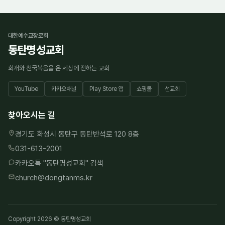
대한예수교장로회
동탄명성교회
회개와 천국복음을 온 세상에 전하는 교회
YouTube
카카오채널
Play Store 앱
쇼핑몰
선교회
찾아오시는 길
경기도 화성시 동탄구 동탄반석로 120 8층
031-613-2001
카카오톡 "
동탄명성교회
" 검색
church@dongtanms.kr
Copyright 2026 © 동탄명성교회