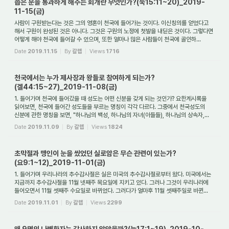
좁은 문을 통과하게 해주는 회개란 무엇인가?(눅15:11~20)_2019-
11-15(금)
사람이 구원받는다는 것은 그의 영혼이 천국에 들어가는 것이다. 이신칭의를 얻었다고
해서 구원이 완성된 것은 아니다. 그것은 구원의 노정에 첫발을 내딛은 것이다. 그렇다면
어떻게 해야 천국에 들어갈 수 있으며, 또한 얼마나 많은 사람들이 천국에 골인하...
Date
2019.11.15
By
갈렙
Views
1716
천국에서는 누가 제사장과 왕들로 참여하게 되는가?
(겔44:15~27)_2019-11-08(금)
1. 들어가며 천국에 들어갔을 때 성도는 어떤 신분을 갖게 되는 것인가? 요한계시록을
읽어보면, 천국에 들어간 성도들을 부르는 명칭이 각각 다르다. 그중에서 천국성도의
신분에 관한 명칭을 보면, "하나님의 백성, 하나님의 자녀(아들들), 하나님의 상속자,...
Date
2019.11.09
By
갈렙
Views
1824
초막절과 맹인이 눈을 씼었던 실로암은 무슨 관련이 있는가?
(요9:1~12)_2019-11-01(금)
1. 들어가며 우리나라의 추수감사절은 실은 미국의 추수감사절로부터 왔다. 미국에서는
지금까지 추수감사절을 11월 넷째주 목요일에 지키고 있다. 그러나 그것이 우리나라에
들어오면서 11월 셋째주 수요일로 바뀌었다. 그러다가 얼마후 11월 셋째주일로 바뀐...
Date
2019.11.01
By
갈렙
Views
2299