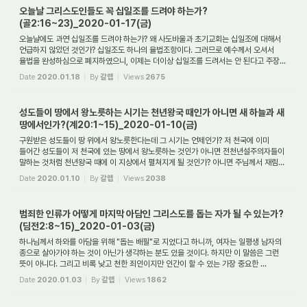
오늘날 그리스도인들도 꼭 십일조를 드려야 하는가?
(골2:16~23)_2020-01-17(금)
오늘날에도 과연 십일조를 드려야 하는가? 왜 사도바울과 초기교회는 십일조에 대해서
언급하지 않았던 것인가? 십일조도 하나의 율법조항이다. 그러므로 예수께서 오셔서
율법을 완성하심으로 폐지하였으니, 이제는 더이상 십일조를 드려서는 안 된다고 주장...
Date
2020.01.18
By
갈렙
Views
2675
성도들이 땅에서 왕노릇하는 시기는 천년왕국 때인가 아니면 새 하늘과 새
땅에서인가?(계20:1~15)_2020-01-10(금)
구원받은 성도들이 땅 위에서 왕노릇한다는데 그 시기는 언제인가? 저 천국에 이미
들어간 성도들이 저 천국에 있는 땅에서 왕노릇하는 것인가 아니면 전천년설주의자들이
말하는 것처럼 천년왕국 때에 이 지상에서 펼쳐지게 될 것인가? 아니면 주님께서 재림...
Date
2020.01.10
By
갈렙
Views
2038
범죄한 인류가 어떻게 마지막 아담인 그리스도를 돕는 자가 될 수 있는가?
(딤전2:8~15)_2020-01-03(금)
하나님께서 하와를 아담을 위해 "돕는 배필"로 지었다고 하니까, 여자는 일평생 남자의
종으로 살아가야 하는 것이 아닌가 생각하는 분도 있을 것이다. 하지만 이 말씀은 그런
뜻이 아니다. 그리고 비록 낮고 천한 죄인이지만 인간이 할 수 있는 가장 중요한 ...
Date
2020.01.03
By
갈렙
Views
1862