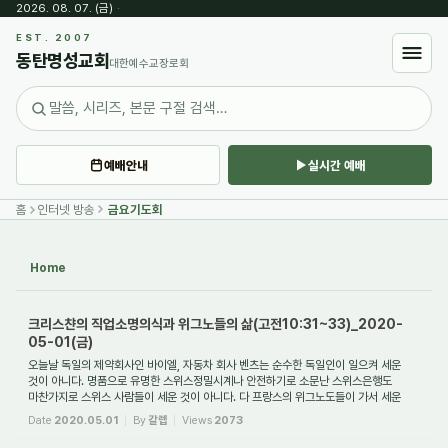
2026. 08. 07. (금)
·
Sketchbook5, 스케치북5
EST. 2007
동탄명성교회
대한예수교장로회
예배안내
실시간 예배
Sketchbook5, 스케치북5
홈
인터넷 방송
금요기도회
Home
크리스챤의 직업소명의식과 위그노들의 삶(고전10:31~33)_2020-
05-01(금)
오늘날 독일의 제약회사인 바이엘, 자동차 회사 벤츠는 순수한 독일인이 일으켜 세운
것이 아니다. 명품으로 유명한 스위스정밀시계나 안전하기로 소문난 스위스은행도
마찬가지로 스위스 사람들이 세운 것이 아니다. 다 프랑스의 위그노도들이 가서 세운
것이...
Date
2020.05.01
By
갈렙
Views
2073