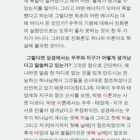
데 폭발이 일어났다고 해서 어떤 물체가 생겨날 수
있는지를 말이다. 그리고 어떤 에너지가 모여서 폭발
했다고 하는데 그렇다면 최초의 어떤 에너지는 대
체 어디서 온 것인가? 우주의 기원에 대해서 진화론
의 설명만으로는 도무지 풀지 못하는 것이 한 두 가
지가 아니다. 그러므로 진화론도 하나의 이론이요 학
설에 불과한 것이다.
그렇다면 성경에서는 우주와 지구가 어떻게 생겨났
다고 말씀하고 있는가?
그것은 참으로 간단하다. 왜
냐하면 말씀 한 마디로 없는 것을 있게 만드시는 전
능하신 하나님께서 그것들을 순서대로 창조하셨다고
선언하고 있기 때문이다(창1:1,14). 더욱이 우주와 태
양계와 지구의 창
조 순
서를 보면, 빅
뱅 이
론과는 사
뭇 다르다. 빅
뱅 이
론에서는 우주 - 태양계 - 지구 순
서로 만물이 생겨났다고 주장하지만, 성경에서는 우
주가 하나님이 계시는 셋
째 하
늘과 그리고 첫
째 하
늘
그리고 지구[여기까지 첫째 날에]가 창조되었으며 그
후
에 태
양과 달과 별들[이것은 넷
째 날
에]
이
창조되