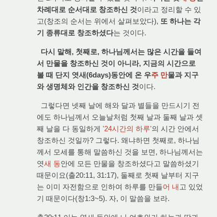
차례대로 순서대로 창조하신 것
이라고 정리할 수 있
고(창조의 순서는 위에서 살펴보았다),
또 하나는 각
기 종류대로 창조하셨다
는 것이다.
다시 말해, 첫째로, 하나님께서는 많은 시간을 들여
서 만물을 창조하신 것이 아니라, 지금의 시간으로
볼 때 단지 엿새(6days)동안에 온 우
주 만
물과 지구
와 생명체와 인간을 창조하신 것
이다.
그렇다면 넷째 날에 해와 달과 별들을 만드시기 전
에도 하나님께서 오늘날처럼 첫째 날과 둘째 날과 셋
째 날을 다 동일하게
'24시간의 하루'
의 시간 안에서
창조하신 것일까? 그렇다. 왜냐하면 첫째로, 하나님
께서 모세를 통해 말씀하신 것을 보면, 하나님께서는
엿
새 동
안에 모든 만물을 창조하셨다고 말씀하셨기
때문이요(출20:11, 31:17), 둘째로 첫째 날부터 지구
는 이미 자전함으로 인하여 하루를 만들
어 내
고 있었
기 때문이다(창1:3~5). 자, 이 말씀을 보라.