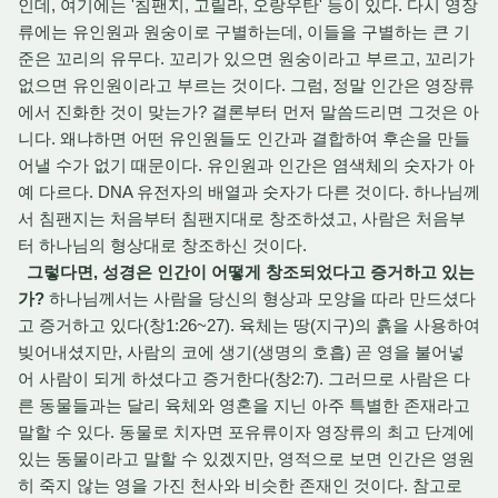
인데, 여기에는 '침팬지, 고릴라, 오랑우탄' 등이 있다. 다시 영장
류에는 유인원과 원숭이로 구별하는데, 이들을 구별하는 큰 기
준은 꼬리의 유무다. 꼬리가 있으면 원숭이라고 부르고, 꼬리가
없으면 유인원이라고 부르는 것이다. 그럼, 정말 인간은 영장류
에서 진화한 것이 맞는가? 결론부터 먼저 말씀드리면 그것은 아
니다. 왜냐하면 어떤 유인원들도 인간과 결합하여 후손을 만들
어낼 수가 없기 때문이다. 유인원과 인간은 염색체의 숫자가 아
예 다르다. DNA 유전자의 배열과 숫자가 다른 것이다. 하나님께
서 침팬지는 처음부터 침팬지대로 창조하셨고, 사람은 처음부
터 하나님의 형상대로 창조하신 것이다.
그렇다면, 성경은 인간이 어떻게 창조되었다고 증거하고 있는
가?
하나님께서는 사람을 당신의 형상과 모양을 따라 만드셨다
고 증거하고 있다(창1:26~27). 육체는 땅(지구)의 흙을 사용하여
빚어내셨지만, 사람의 코에 생기(생명의 호흡) 곧 영을 불어넣
어 사람이 되게 하셨다고 증거한다(창2:7). 그러므로 사람은 다
른 동물들과는 달리 육체와 영혼을 지닌 아주 특별한 존재라고
말할 수 있다. 동물로 치자면 포유류이자 영장류의 최고 단계에
있는 동물이라고 말할 수 있겠지만, 영적으로 보면 인간은 영원
히 죽지 않는 영을 가진 천사와 비슷한 존재인 것이다. 참고로