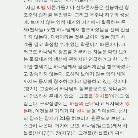
사실 빅
뱅 이
론가들이나 진화론자들은 전능하신 창
조주의 존재를 부인한다. 그리고 우주나 지구의 생성
에, 보이지 않는 영적 세계와 거기에서 활동하는 존
재(천사들) 또한 하나님께서 창조하셨음을 전혀 언급
하지 않는다. 과학이라는 것은 보이지 않는 영의 세
계를 결코 측정할 수가 없는 학문이기 때문이다. 그
러므로 하나님의 창조를 거부하는 자들은 다만 보이
는 물질세계의 생성에 관해서만 언급하려고 한다. 하
지만 창세기는 하나님께서 물질세계만을 창조하셨다
고 말씀하지 않는다. 오히려 보이지 않는 영의 세계
까지도 동시에 창조하셨다고 말씀하고 있는 것이다
(창2:1). 그중에서 하나님의 심부름꾼으로 하나님께
서 창조하신 존재가 있으니 그들
을 '천사들'
이라고 일
컫는다. 구약성경에는
'하늘의 군대'
라고 묘사되
어 있
는
데, 이것들은 거의가 다
'천사들'
을 의미한다. 천사
의 창조는 창
세기
2:1을 히브리어 원문으로 보면 고
스란히 나온다. 거기에 보면, 하나님(엘로힘)께서 하
늘들(샤마임)과 땅(지구)
과
그것들(하늘들)의 짜바