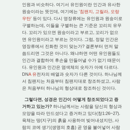
인원과 비슷하다. 여기서 유인원이란 인간과 유사한
원숭이라는 뜻인데, 여기에는
'침팬지, 고릴라, 오랑
우탄'
등이 있다. 다시 영장류에는 유인원과 원숭이로
구별하는데, 이들을 구별하는 큰 기준은 꼬리의 유무
다. 꼬리가 있으면 원숭이라고 부르고, 꼬리가 없으
면 유인원이라고 부르는 것이다. 그럼, 정말 인간은
영장류에서 진화한 것이 맞는가? 결론부터 먼저 말
씀드리면 그것은 아니다. 왜냐하면 어떤 유인원들도
인간과 결합하여 후손을 만들어낼 수가 없기 때문이
다. 유인원과 인간은 염색체의 숫자가 아예 다르다.
DN
A 유
전자의 배열과 숫자가 다른 것이다. 하나님께
서 침팬지는 처음부터 침팬지대로 창조하셨고, 사람
은 처음부터 하나님의 형상대로 창조하신 것이다.
그렇다면, 성경은 인간이 어떻게 창조되었다고 증
거하고 있는가?
하나님께서는 사람을 당신의 형상과
모양을 따라 만드셨다고 증거하고 있다(창1:26~27).
육체는 땅(지구)의 흙을 사용하여 빚어내셨지만, 사
람의 코에 생기(생명의 호흡) 곧 영을 불어넣어 사람