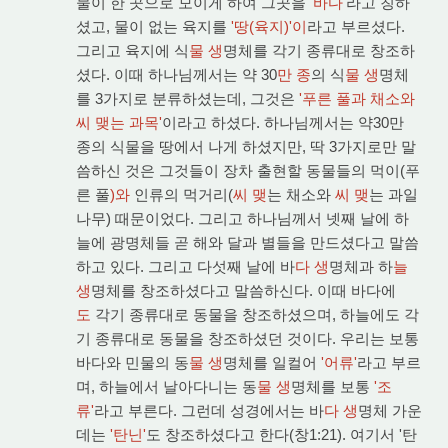
물이 한 곳으로 모이게 하여 그곳을
'바다'
라고 칭하
셨고, 물이 없는 육지를
'땅(육지)'이
라고 부르셨다.
그리고 육지에 식
물 생
명체를 각기 종류대로 창조하
셨다. 이때 하나님께서는 약 30
만 종
의 식
물 생
명체
를 3가지로 분류하셨는데, 그것은
'푸른 풀과 채소와
씨 맺는 과목'
이라고 하셨다. 하나님께서는 약30만
종의 식물을 땅에서 나게 하셨지만, 딱 3가지로만 말
씀하신 것은 그것들이 장차 출현할 동물들의 먹이(푸
른 풀
)와
인류의 먹거리(
씨 맺
는 채소와
씨 맺
는 과일
나무) 때문이었다. 그리고 하나님께서 넷째 날에 하
늘에 광명체들 곧 해와 달과 별들을 만드셨다고 말씀
하고 있다. 그리고 다섯째 날에 바
다 생
명체과 하
늘
생
명체를 창조하셨다고 말씀하신다. 이때 바다에
도
각기 종류대로 동물을 창조하셨으며, 하늘에도 각
기 종류대로 동물을 창조하셨던 것이다. 우리는 보통
바다와 민물의 동
물 생
명체를 일컬어
'어류'
라고 부르
며, 하늘에서 날아다니는 동
물 생
명체를 보통
'조
류'
라고 부른다. 그런데 성경에서는 바
다 생
명체 가운
데는
'탄닌'
도 창조하셨다고 한다(창1:21). 여기서 '탄