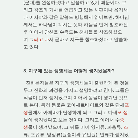
(군대)를 완성하셨다고 말씀하고 있기 때문이다. 그
리고 창조의 기사를 언급하고 있는 시편이나 욥기서
나 이사야와 같은 말씀도 병행해서 읽어보면, 하나님
께서는 하나님이 계시는 셋째 하늘을 먼저 창조하신
후 이어서 당신을 수종드는 천사들을 창조하셨으
며 그
러고 나
서 곧바로 지구를 창조하셨다고 말씀하
고 있다.
3. 지구에 있는 생명체는 어떻게 생겨났을까?
진화론자들은 지구의 생명체들이 출현하게 된 것을
두고 진화의 과정을 가지고 설명하려고 한다. 그들은
식물이 먼저 생겨났으며 이어서 동물이 생겨난 것으
로 본다. 특히 동물은 코아세르베이트와 같은 단세
포
생
물에서 아메바가 탄생하게 되고 그리고 다세
포 생
물이 생겨났다고 보는 것이다. 그리고 이어서 수
중
생
물이 생겨났으며, 그 뒤를 이어 양서류, 파충류,
조
류, 포유류, 영장류(원숭이와 유인원), 인류가 생겨났