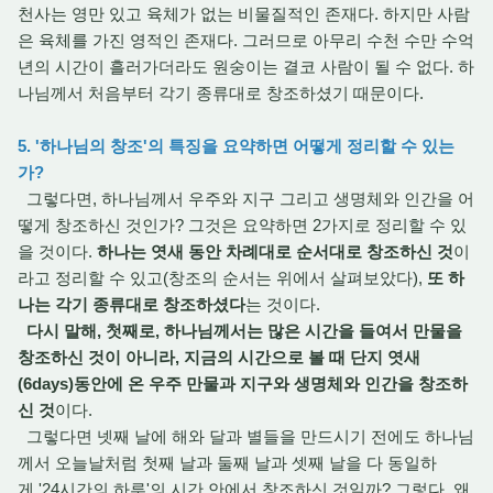
천사는 영만 있고 육체가 없는 비물질적인 존재다. 하지만 사람
은 육체를 가진 영적인 존재다. 그러므로 아무리 수천 수만 수억
년의 시간이 흘러가더라도 원숭이는 결코 사람이 될 수 없다. 하
나님께서 처음부터 각기 종류대로 창조하셨기 때문이다.
5. '하나님의 창조'의 특징을 요약하면 어떻게 정리할 수 있는
가?
그렇다면, 하나님께서 우주와 지구 그리고 생명체와 인간을 어
떻게 창조하신 것인가? 그것은 요약하면 2가지로 정리할 수 있
을 것이다.
하나는 엿새 동안 차례대로 순서대로 창조하신 것
이
라고 정리할 수 있고(창조의 순서는 위에서 살펴보았다),
또 하
나는 각기 종류대로 창조하셨다
는 것이다.
다시 말해, 첫째로, 하나님께서는 많은 시간을 들여서 만물을
창조하신 것이 아니라, 지금의 시간으로 볼 때 단지 엿새
(6days)동안에 온 우주 만물과 지구와 생명체와 인간을 창조하
신 것
이다.
그렇다면 넷째 날에 해와 달과 별들을 만드시기 전에도 하나님
께서 오늘날처럼 첫째 날과 둘째 날과 셋째 날을 다 동일하
게 '24시간의 하루'의 시간 안에서 창조하신 것일까? 그렇다. 왜