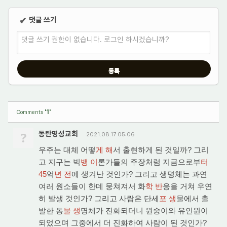
댓글 쓰기
✔
댓글 쓰기 권한이 없습니다. 로그인 하시겠습니까?
'1'
Comments
?
동탄명성교회
2021.08.17 05:06
우주는 대체 어떻
게 해
서 출현하게 된 것일까? 그리
고 지구는 빅
뱅 이
론가들의 주장처럼 지금으로부
터
45
억
년 전
에 생겨난 것인가? 그리고 생명체는 과연
여러 원소들이 한데 뭉쳐져서 화
학 반
응을 거쳐 우연
히 발생 것인가? 그리고 사람은 단세
포 생
물에서 출
발한 동
물 생
명체가 진화되더니 원숭이와 유인원이
되었으며 그중에서 더 진화하여 사람이 된 것인가?