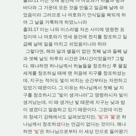
출20:11 이는 엿새 동안에 나 여호와가 하늘과 땅과
바다와 그 가운데 모든 것을 만들고 일곱째 날에 쉬
었음이라 그러므로 나 여호와가 안식일을 복되게 하
여 그 날을 거룩하게 하였느니라
출31:17 이는 나와 이스라엘 자손 사이에 영원한 표
징이며 나 여호와가 엿새 동안에 천지를 창조하고 일
곱째 날에 일을 마치고 쉬었음이니라 하라
그렇다면, 해와 달과 별들이 없던 첫째 날과 둘째 날
과 셋째 날도 하루의 시간은 24시간이었을까? 그렇
다. 왜냐하면 하나님께서 하늘들을 창조하신 후 물질
세계를 창조하실 때에 맨 처음에 지구를 창조하셨는
데, 지구는 적어도 빛이 비치는 순간부터는 자전하고
있었기 때문이다. 그 이유는 하나님께서 첫째 날 지
구를 창조하시고 "빛이 생겨나라"고 명령하시자 빛이
생겨났는데, 이 때 생겨난 빛 때문에 지구는 낮과 밤
이 생겼다고 말씀하고 있기 때문이다. 그런데 이전
의 창세기 강해에서도 살펴보았지만,
'빛'과 '물'
은 하
나님께서 창조하셨
다
는 언급이 없다는 것이다. 왜냐
하면
'빛'
은 하나님으로부터 이 세상 안으로 들어왔기