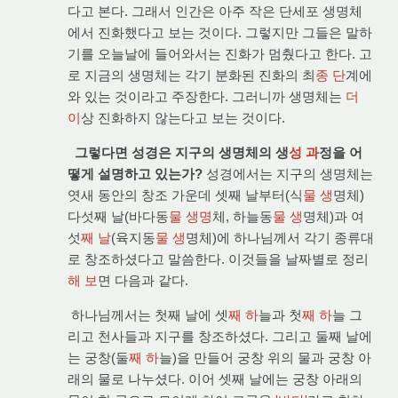
다고 본다. 그래서 인간은 아주 작은 단세포 생명체
에서 진화했다고 보는 것이다. 그렇지만 그들은 말하
기를 오늘날에 들어와서는 진화가 멈췄다고 한다. 고
로 지금의 생명체는 각기 분화된 진화의 최
종 단
계에
와 있는 것이라고 주장한다. 그러니까 생명체는
더
이
상 진화하지 않는다고 보는 것이다.
그렇다면 성경은 지구의 생명체의 생
성 과
정을 어
떻게 설명하고 있는가?
성경에서는 지구의 생명체는
엿새 동안의 창조 가운데 셋째 날부터(식
물 생
명체)
다섯째 날(바다동
물 생명
체, 하늘동
물 생
명체)과 여
섯
째 날
(육지동
물 생
명체)에 하나님께서 각기 종류대
로 창조하셨다고 말씀한다. 이것들을 날짜별로 정리
해 보
면 다음과 같다.
하나님께서는 첫째 날에 셋
째 하
늘과 첫
째 하
늘 그
리고 천사들과 지구를 창조하셨다. 그리고 둘째 날에
는 궁창(둘
째 하
늘)을 만들어 궁창 위의 물과 궁창 아
래의 물로 나누셨다. 이어 셋째 날에는 궁창 아래의