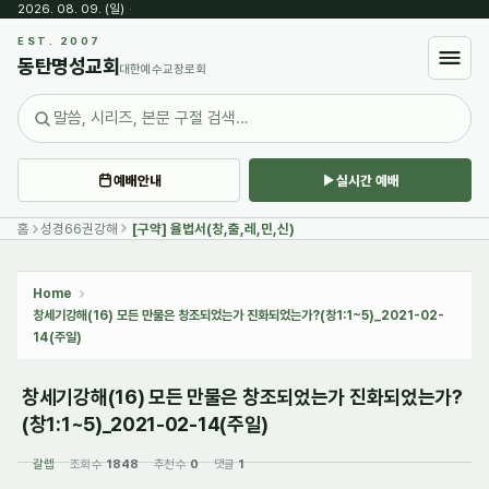
2026. 08. 09. (일)
·
Sketchbook5, 스케치북5
EST. 2007
동탄명성교회
대한예수교장로회
예배안내
실시간 예배
Sketchbook5, 스케치북5
홈
성경66권강해
[구약] 율법서(창,출,레,민,신)
Home
창세기강해(16) 모든 만물은 창조되었는가 진화되었는가?(창1:1~5)_2021-02-
14(주일)
창세기강해(16) 모든 만물은 창조되었는가 진화되었는가?
(창1:1~5)_2021-02-14(주일)
갈렙
조회 수
1848
추천 수
0
댓글
1