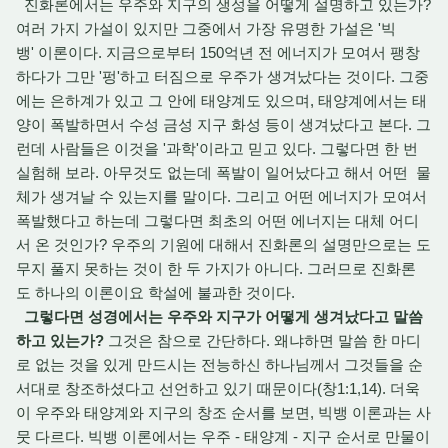
진화론에서는 우주와 지구의 생성을 어떻게 설명하고 있는가?
여러 가지 가설이 있지만 그중에서 가장 유명한 가설은 '빅
뱅' 이론이다. 지금으로부터 150억년 전 에너지가 모여서 팽창
하다가 그만 '펑'하고 터짐으로 우주가 생겨났다는 것이다. 그중
에는 은하계가 있고 그 안에 태양계도 있으며, 태양계에서는 태
양이 폭발하면서 수성 금성 지구 화성 등이 생겨났다고 본다. 그
런데 사람들은 이것을 '과학'이라고 믿고 있다. 그렇다면 한 번
실험해 보라. 아무것도 없는데 폭발이 일어났다고 해서 어떤 물
체가 생겨날 수 있는지를 말이다. 그리고 어떤 에너지가 모여서
폭발했다고 하는데 그렇다면 최초의 어떤 에너지는 대체 어디
서 온 것인가? 우주의 기원에 대해서 진화론의 설명만으로는 도
무지 풀지 못하는 것이 한 두 가지가 아니다. 그러므로 진화론
도 하나의 이론이요 학설에 불과한 것이다.
그렇다면 성경에서는 우주와 지구가 어떻게 생겨났다고 말씀
하고 있는가?
그것은 참으로 간단하다. 왜냐하면 말씀 한 마디
로 없는 것을 있게 만드시는 전능하신 하나님께서 그것들을 순
서대로 창조하셨다고 선언하고 있기 때문이다(창1:1,14). 더욱
이 우주와 태양계와 지구의 창조 순서를 보면, 빅뱅 이론과는 사
뭇 다르다. 빅뱅 이론에서는 우주 - 태양계 - 지구 순서로 만물이