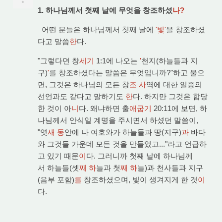
1. 하나님께서 첫째 날에 무엇을 창조하셨
나?
어떤 분들은 하나님께서 첫째 날에
'빛'
을 창조하셨
다고 말씀
한
다.
"그렇다면 창
세기
1:1에 나오는
'
천지(하늘들과 지
구)
'
를 창조하셨다는 말씀은 무엇입니까?"하고 물으
면, 그것은 하나님의 모든 창
조 사
역에 대한 일종의
선언과도 같다고 말하기도
한
다. 하지만 그것은 합당
한 것이 아
니
다. 왜냐하면 출
애굽기
20:11에 보면, 하
나님께서 안식일 계명을 주시면서 하셨던 말씀이,
"엿
새 동
안에 나 여호와가 하늘들과 땅(지구)
과
바다
와 그것들 가운데 모든 것을 만들었고..."라고 언급하
고 있기 때문
이
다. 그러니까 첫째 날에 하나님께
서 하늘들(셋
째 하
늘과 첫
째 하
늘)과 천사들과 지구
(음부 포함)
를
창조하셨으며, 빛이 생겨지게 한 것
이
다.