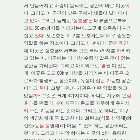
서 만들어지고 바람이 움직이는 공간이 바로 이곳
이
다. 그리고 이 공간의 낮은 곳에서 새들이 날아다니
고
있다
. 그리고 둘째로
'성층권'
은 대류권으로부터
고도 50km까지를 가리키는데, 그곳에 오존층이 자리
잡고
있다
. 오존층은 지구를 보호하는데 매우 중요한
역할을 하는 장소
이
다. 그리고
세 번
째가
'중간권'
인
데 이곳은 성층권에서부터 고도 80km까지를 가리키
고 있는 바, 이곳에는
더 이
상 수증기 같은 것
이
없는
공간을 가리
킨
다. 그리고 마지막으로
'열권'
이 있는
데, 이곳은 고도 80km이상을 가리키는 바 이곳
은
오
로라가 발생하는 장소이며, 유성이 접
근 가
능한 공간
이라고
한
다. 그렇다면, 대기권은 어떤 역할을 하고
있을
까?
그것은 크게 3가지
이
다. 하나는 지구에 온
실
효
과를 만들
어 내
어 지구의 온도를 따뜻하게 유지시
켜 주
는 기능을 하는 것
이
다. 그리고 또 하나는 지구
의 생명체에게 꼭 필요한 이산화탄소(식
물 생
명체)와
산소(동
물 생
명체)가 머물 수 있게 하는 공간이라는
것
이
다. 그리고 마지막 하나는 지구의 삶에 유해한