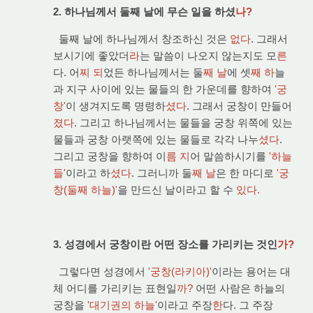
2. 하나님께서 둘째 날에 무슨 일을 하셨
나?
둘째 날에 하나님께서 창조하신 것은
없다
. 그래서
보시기에 좋았더
라
는 말씀이 나오지 않는지도 모
른
다. 어
찌 되
었든 하나님께서는 둘
째 날
에 셋
째 하
늘
과 지구 사이에 있는 물들의 한 가운데를 향하여
'궁
창'
이 생겨지도록 명령하
셨다
. 그래서 궁창이 만들어
졌다
. 그리고 하나님께서는 물들을 궁창 위쪽에 있는
물들과 궁창 아랫쪽에 있는 물들로 각각 나누
셨다
.
그리고 궁창을 향하여 이
름 지
어 말씀하시기를
'하늘
들'
이라고 하
셨다
. 그러니까 둘
째 날
은 한 마디로
'궁
창(둘째 하늘)'
을 만드신 날이라고 할 수
있다.
3. 성경에서 궁창이란 어떤 장소를 가리키는 것인
가?
그렇다면 성경에서
'궁창(라키아)'
이라는 용어는 대
체 어디를 가리키는 표현일
까?
어떤 사람은 하늘의
궁창을
'대기권의 하늘'
이라고 주장
한
다. 그 주장