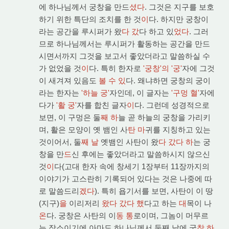
에 하나님께서 궁창을 만드
셨다
. 그것은 지구를 보호
하기 위한 특단의 조치를 한 것
이
다. 하지만 궁창이
라는 공간을 루시퍼가 왔
다 갔
다 하고 있
었다
. 그러
므로 하나님께서는 루시퍼가 활동하는 공간을 만드
시면서까지 그것을 보고서 좋았더라고 말씀하실 수
가 없었을 것
이
다. 특히 한자로
'궁창'의 '궁'
자에 그것
이 새겨져 있음도
볼 수 있
다. 왜냐하면 궁창의 궁이
라는 한자는
'하늘 궁'
자인데, 이 글자는
'구멍 혈'
자에
다가
'활 궁'
자를 합친 글자
이
다. 그런데 성경적으로
보면, 이 구멍은 둘
째 하
늘 곧 하늘의 궁창을 가리키
며, 활은 모양이 옛 뱀인 사
탄 마
귀를 지칭하고 있는
것이어서, 둘
째 날
옛뱀인 사탄이 왔
다 갔다 하
는 궁
창을 만
드
신 후에는 좋았더라고 말씀하시지 않으신
것
이
다(고대 한자 속에 창세기 1장부터 11장까지의
이야기가 고스란히 기록되어 있다는 것은 나중에 따
로 말씀드리
겠다
). 특히 욥기서를 보면, 사탄이 이 땅
(지구)
을
이리저리
왔다 갔다 했
다고 하는
대
목이 나
온
다. 궁창은 사탄의 이
동 통
로이며, 그놈이 머무르
는 장소이기에 아마도 하나님께서 둘째 날에 궁
창 하