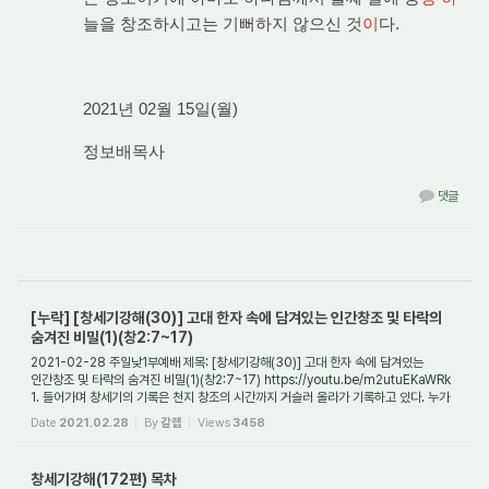
늘을 창조하시고는 기뻐하지 않으신 것
이
다.
2021년 02월 15일(월)
정보배목사
댓글
[누락] [창세기강해(30)] 고대 한자 속에 담겨있는 인간창조 및 타락의
숨겨진 비밀(1)(창2:7~17)
2021-02-28 주일낮1부예배 제목: [창세기강해(30)] 고대 한자 속에 담겨있는
인간창조 및 타락의 숨겨진 비밀(1)(창2:7~17) https://youtu.be/m2utuEKaWRk
1. 들어가며 창세기의 기록은 천지 창조의 시간까지 거슬러 올라가 기록하고 있다. 누가
그 장면을 보...
Date
2021.02.28
By
갈렙
Views
3458
창세기강해(172편) 목차