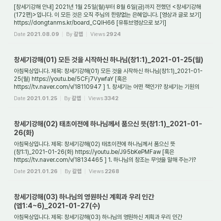
[창세기강해 안내] 2021년 1월 25일(월)부터 8월 6일(금)까지 전했던 <창세기강해
(172편)>입니다. 이 모든 것은 오직 주님의 한량없는 은혜입니다. [영상과 글로 보기]
https://dongtanms.kr/board_CQlH66 [유튜브영상으로 보기]
https://www.youtube.com/play...
Date
2021.08.09
By
갈렙
Views
2924
창세기강해(01) 모든 것을 시작하신 하나님(창1:1)_2021-01-25(월)
아침묵상입니다. 제목: 창세기강해(01) 모든 것을 시작하신 하나님(창1:1)_2021-01-
25(월) https://youtu.be/5CFj7VywfaY [혹은
https://tv.naver.com/v/18110947 ] 1. 창세기는 어떤 책인가? 창세기는 기원의
책이며 시작의 책이다. 창세기는 우주 만물의 기...
Date
2021.01.25
By
갈렙
Views
3342
창세기강해(02) 태초이전에 하나님께서 품으신 뜻(창1:1)_2021-01-
26(화)
아침묵상입니다. 제목: 창세기강해(02) 태초이전에 하나님께서 품으신 뜻
(창1:1)_2021-01-26(화) https://youtu.be/J95bKePMFaw [혹은
https://tv.naver.com/v/18134465 ] 1. 하나님의 창조는 무엇을 말해 주는가?
하나님의 창조는 첫째, 하나님께서 누군지를 ...
Date
2021.01.26
By
갈렙
Views
2268
창세기강해(03) 하나님의 영원하신 계획과 우리 인간
(엡1:4~6)_2021-01-27(수)
아침묵상입니다. 제목: 창세기강해(03) 하나님의 영원하신 계획과 우리 인간