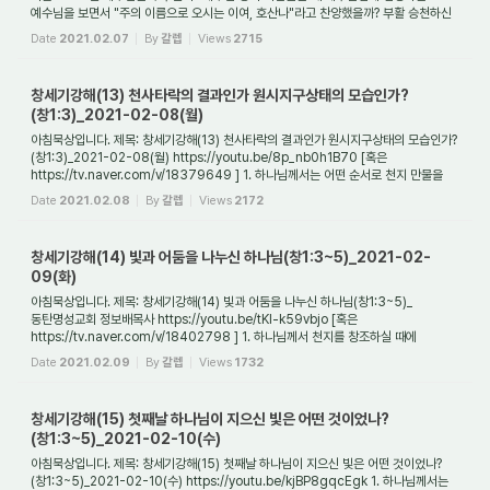
예수님을 보면서 "주의 이름으로 오시는 이여, 호산나"라고 찬양했을까? 부활 승천하신
예...
Date
2021.02.07
By
갈렙
Views
2715
창세기강해(13) 천사타락의 결과인가 원시지구상태의 모습인가?
(창1:3)_2021-02-08(월)
아침묵상입니다. 제목: 창세기강해(13) 천사타락의 결과인가 원시지구상태의 모습인가?
(창1:3)_2021-02-08(월) https://youtu.be/8p_nb0h1B70 [혹은
https://tv.naver.com/v/18379649 ] 1. 하나님께서는 어떤 순서로 천지 만물을
창조하셨는가? 태초에 하나님...
Date
2021.02.08
By
갈렙
Views
2172
창세기강해(14) 빛과 어둠을 나누신 하나님(창1:3~5)_2021-02-
09(화)
아침묵상입니다. 제목: 창세기강해(14) 빛과 어둠을 나누신 하나님(창1:3~5)_
동탄명성교회 정보배목사 https://youtu.be/tKI-k59vbjo [혹은
https://tv.naver.com/v/18402798 ] 1. 하나님께서 천지를 창조하실 때에
사용하신 방법 4가지는 무엇인가? 맨 처음에...
Date
2021.02.09
By
갈렙
Views
1732
창세기강해(15) 첫째날 하나님이 지으신 빛은 어떤 것이었나?
(창1:3~5)_2021-02-10(수)
아침묵상입니다. 제목: 창세기강해(15) 첫째날 하나님이 지으신 빛은 어떤 것이었나?
(창1:3~5)_2021-02-10(수) https://youtu.be/kjBP8gqcEgk 1. 하나님께서는