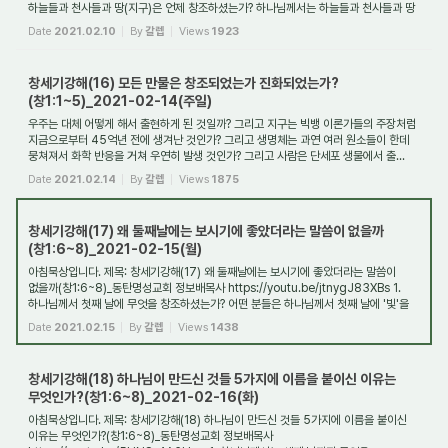
하늘들과 천사들과 땅(지구)은 언제 창조하셨는가? 하나님께서는 하늘들과 천사들과 땅
(음부 포함)...
Date
2021.02.10
By
갈렙
Views
1923
창세기강해(16) 모든 만물은 창조되었는가 진화되었는가?
(창1:1~5)_2021-02-14(주일)
우주는 대체 어떻게 해서 출현하게 된 것일까? 그리고 지구는 빅뱅 이론가들의 주장처럼
지금으로부터 45억년 전에 생겨난 것인가? 그리고 생명체는 과연 여러 원소들이 한데
뭉쳐져서 화학 반응을 거쳐 우연히 발생 것인가? 그리고 사람은 단세포 생물에서 출...
Date
2021.02.14
By
갈렙
Views
1875
창세기강해(17) 왜 둘째날에는 보시기에 좋았더라는 말씀이 없을까
(창1:6~8)_2021-02-15(월)
아침묵상입니다. 제목: 창세기강해(17) 왜 둘째날에는 보시기에 좋았더라는 말씀이
없을까(창1:6~8)_동탄명성교회 정보배목사 https://youtu.be/jtnygJ83XBs 1.
하나님께서 첫째 날에 무엇을 창조하셨는가? 어떤 분들은 하나님께서 첫째 날에 '빛'을
창조하셨...
Date
2021.02.15
By
갈렙
Views
1438
창세기강해(18) 하나님이 만드신 것들 5가지에 이름을 붙이신 이유는
무엇인가?(창1:6~8)_2021-02-16(화)
아침묵상입니다. 제목: 창세기강해(18) 하나님이 만드신 것들 5가지에 이름을 붙이신
이유는 무엇인가?(창1:6~8)_동탄명성교회 정보배목사