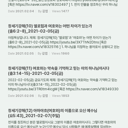
[혹은 https://tv.naver.com/v/18302497 ] 1. 천지 만물을 창조하신 우리 하나님
(엘로힘)의 이...
Date
2021.02.04
By
갈렙
Views
1477
창세기강해(10) 엘로힘과 여호와는 어떤 차이가 있는가
(출6:2~8)_2021-02-05(금)
아침묵상입니다. 제목: 창세기강해(10) '엘로힘'과 '여호와'는 어떤 차이가 있는가
(출6:2~8)_2021-02-05(금) https://youtu.be/3X7ThN2Dtns [혹은
https://tv.naver.com/v/18325116 ] 1. 하나님을 지칭하는 용어로서 상용되고 있는
'엘로힘'과 '여호와'는 어떤...
Date
2021.02.05
By
갈렙
Views
1960
창세기강해(11) 여호와는 약속을 기억하고 믿는 이의 하나님이시다
(출3:14~15)-2021-02-05(금)
2022-02-05(금) 금요기도회 제목: 창세기강해(11) 여호와는 약속을 기억하고 믿는
이의 하나님이시다(출3:14~15)_2022-02-05(금)
https://youtu.be/3TR0tm4IcgM [혹은 https://tv.naver.com/v/18349330
] 1. 들어가며 창세기를 보면 하나님을 지칭하는 용어가 ...
Date
2021.02.06
By
갈렙
Views
1853
창세기강해(12) 아하야흐(여호와)의 이름으로 오신 예수님
(요5:43)_2021-02-07(주일)
천지를 창조하신 분은 엘로힘이시요 그분의 이름은 여호와이시다. 그렇다면 여호와의
이름으로 오신 예수님은 누구신가? 예수님 당시 사람들은 왜 예루살렘에 입성하는