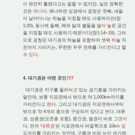
이 완전히 틀렸다고는 말할 수 없지만, 실은 정확한
것은 아
니
다. 왜냐하면 성경에서 궁창은 첫째, 새들
이 날아다니는 하늘을 지칭할 때도 사용하지만(창
1:20), 동시에 둘째, 해와 달과 별들을 달
아 놓
은 공간
을 지칭할 때도 사용하기 때문
이
다(창1:14~18). 그러
므로 궁창은 대기권의 하늘을 포함하여 셋
째 하
늘 직
전까지 가리키는, 무한한 우주 전체를 가
리
킨다고 할
수
있다
.
4. 대기권은 어떤 곳인
가?
대기권은 지구를 둘러
싸
고 있는 공기층을 가리키는
말인데, 보통 지표면에서 밖으로 약 1,000km까지를
가리킨다고
한
다. 그리고 대기권은 지표면에서부터
밖으로 약 4개의 층으로 구성되어 있다고
본
다. 대류
권, 성층권(오존층 포함), 중간권, 열권이 바로 그것
이
다. 먼저
'대류권'
은 지표면에서 바깥쪽으로 10k
m 정
도까지를 가리키는 것인데, 구름과 비와 눈이 여기에