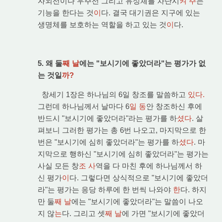
자외선이나 우주선 그리고 유성체를 차단시
켜 주
는
기능을 한다는 것
이
다. 결국 대기권은 지구에 있는
생명체를 보호하는 역할을 하고 있는 것
이
다.
5. 왜 둘
째 날
에는 "보시기에 좋았더라"는 평가가 없
는 것일
까?
창세기 1장은 하나님의 6일 창조를 말씀하고
있다.
그런데 하나님께서 날마다 6
일 동
안 창조하신 후에
반드시 "보시기에 좋았더라"라는 평가를 하
셨다
. 살
펴보니 그러한 평가는 총 6번 나오고, 마지막으로 한
번은 "보시기에 심히 좋았더라"는 평가를 하
셨다
. 마
지막으로 행하신 "보시기에 심히 좋았더라"는 평가는
사실 모든 창
조 사
역을 다 마친 후에 하나님께서 하
신 평가
이
다. 그렇다면 상식적으로 "보시기에 좋았더
라"는 평가는 응당 하루에 한 번씩 나와야
한
다. 하지
만 둘
째 날
에는 "보시기에 좋았더라"는 말씀이 나오
지 않
는
다. 그리고 셋
째 날
에 가면 "보시기에 좋았더