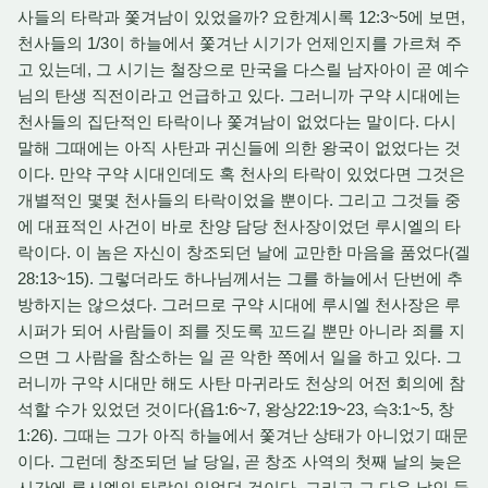
사들의 타락과 쫓겨남이 있었을까? 요한계시록 12:3~5에 보면,
천사들의 1/3이 하늘에서 쫓겨난 시기가 언제인지를 가르쳐 주
고 있는데, 그 시기는 철장으로 만국을 다스릴 남자아이 곧 예수
님의 탄생 직전이라고 언급하고 있다. 그러니까 구약 시대에는
천사들의 집단적인 타락이나 쫓겨남이 없었다는 말이다. 다시
말해 그때에는 아직 사탄과 귀신들에 의한 왕국이 없었다는 것
이다. 만약 구약 시대인데도 혹 천사의 타락이 있었다면 그것은
개별적인 몇몇 천사들의 타락이었을 뿐이다. 그리고 그것들 중
에 대표적인 사건이 바로 찬양 담당 천사장이었던 루시엘의 타
락이다. 이 놈은 자신이 창조되던 날에 교만한 마음을 품었다(겔
28:13~15). 그렇더라도 하나님께서는 그를 하늘에서 단번에 추
방하지는 않으셨다. 그러므로 구약 시대에 루시엘 천사장은 루
시퍼가 되어 사람들이 죄를 짓도록 꼬드길 뿐만 아니라 죄를 지
으면 그 사람을 참소하는 일 곧 악한 쪽에서 일을 하고 있다. 그
러니까 구약 시대만 해도 사탄 마귀라도 천상의 어전 회의에 참
석할 수가 있었던 것이다(욥1:6~7, 왕상22:19~23, 슥3:1~5, 창
1:26). 그때는 그가 아직 하늘에서 쫓겨난 상태가 아니었기 때문
이다. 그런데 창조되던 날 당일, 곧 창조 사역의 첫째 날의 늦은
시간에 루시엘의 타락이 있었던 것이다. 그리고 그 다음 날인 둘