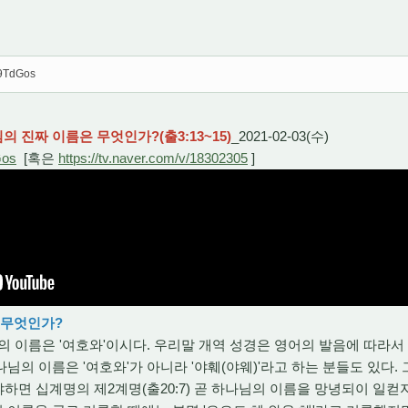
H9TdGos
의 진짜 이름은 무엇인가?(출3:13~15)
_2021-02-03(수)
Gos
[혹은
https://tv.naver.com/v/18302305
]
 무엇인가?
이름은 '여호와'이시다. 우리말 개역 성경은 영어의 발음에 따라서 
의 이름은 '여호와'가 아니라 '야훼(야웨)'라고 하는 분들도 있다. 
왜냐하면 십계명의 제2계명(출20:7) 곧 하나님의 이름을 망녕되이 일