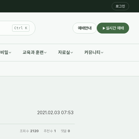
로그인
예배안내
실시간 예배
Ctrl K
적비밀
교육과 훈련
자료실
커뮤니티
2021.02.03 07:53
조회 수
2120
추천 수
1
댓글
0