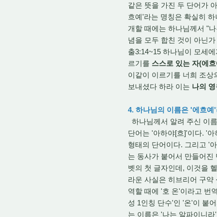
같은 뜻을 가진 두 단어가 아
흐예'라는 명칭은 확실히 하
개할 때에는 하나님께서 "나
념을 모두 합친 것이 아닌가
출3:14~15 하나님이 모세
르기를
스스로 있는 자(에흐
이같이 이르기를 너희 조상
보내셨다 하라 이는
나의 영
4. 하나님의 이름은 '에흐
하나님께서 알려 주신 이름 
단어는 '아하야[흐]'이다. '
형태의 단어이다. 그리고 '아
는 동사가 붙어서 만들어진 단
벳의 첫 글자인데, 이것을 헬
라운 사실은 히브리어 구약 
역할 때에 '호 온'이라고 번
성 1인칭 단수'인 '온'이 
는 이름은 '나는 알파이니라'