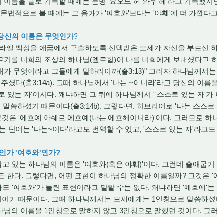
이름을 글로 기록할 때에는 분명 '요오드 헤 와우 헤'라고 기록했지
문법적으로 볼 때에는 그 음가가 '여호와'보다는 '야훼'에 더 가깝다고
 당신의 이름은 무엇인가?
이스라엘 백성을 애굽에서 구출하도록 선택받은 모세가 자신을 부르신 하
르기를 너희의 조상의 하나님(엘로힘)이 나를 너희에게 보내셨다고 하
가 무엇이라고 그들에게 말하리이까(출3:13)" 그러자 하나님께서는
주셨다(출3:14a). 그때 하나님께서 '나는 ~이니라'라고 당신의 이름
로 있는 자'이시다. 왜냐하면 그 뒤에 하나님께서 "'스스로 있는 자'
말씀하셨기 때문이다(출3:14b). 그렇다면, 히브리어로 '나는 스스로 있는 
 그것은 '에흐예 아쉐르 에흐예(나는 에흐헤이니라)'이다. 그러므로 하나
'라는 단어는 '나는~이다'라고도 번역할 수 있고, '스스로 있는 자'라고
'인가 '여호와'인가?
 있는 하나님의 이름은 '여호와(혹은 야훼)'이다. 그런데 출애굽기 3
도 한다. 그렇다면, 어떤 표현이 하나님의 정확한 이름일까? 그것은 '
라도 '여호와'가 틀린 표현이라고 말할 수는 없다. 왜냐하면 '에흐예'는
차이이기 때문이다. 그때 하나님께서는 모세에게는 1인칭으로 말씀하셨
님의 이름을 1인칭으로 말하지 않고 3인칭으로 말했던 것이다. 그러므