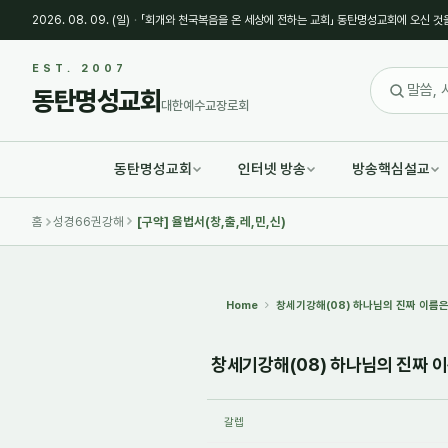
2026. 08. 09. (일)
·
「회개와 천국복음을 온 세상에 전하는 교회」 동탄명성교회에 오신 것
Sketchbook5, 스케치북5
Sketchbook5, 스케치북5
EST. 2007
동탄명성교회
대한예수교장로회
동탄명성교회
인터넷 방송
방송핵심설교
Sketchbook5, 스케치북5
Sketchbook5, 스케치북5
홈
성경66권강해
[구약] 율법서(창,출,레,민,신)
Home
창세기강해(08) 하나님의 진짜 이름은 무
창세기강해(08) 하나님의 진짜 이름
갈렙