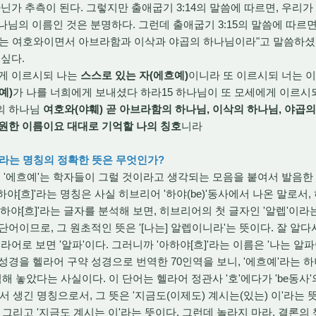
닌가 추측이 된다. 그렇지만 출애굽기 3:14의 말씀에 따르면, 우리가
나님의 이름인 것은 분명하다. 그런데 출애굽기 3:15의 말씀에 따르면
는 여호와이면서 아브라함과 이삭과 야곱의 하나님이라"고 말씀하셨다. 
 싶다.
에게 이르시되 나는
스스로 있는 자(에흐예)
이니라 또 이르시되 너는 
예)
가 나를 너희에게 보내셨다 하라15 하나님이 또 모세에게 이르시
의 하나님
여호와(야훼) 곧 아브라함의 하나님, 이삭의 하나님, 야곱
원한 이름이요 대대로 기억할 나의 칭호
니라
예'라는 명칭의 정확한 뜻은 무엇인가?
'에흐예'는 학자들이 그럴 것이라고 생각되는 모음을 붙여서 발음한 
아하야[흐]'라는 명칭은 사실 히브리어 '하야(be)'동사에서 나온 말로서
하야[흐]'라는 글자를 분석해 보면, 히브리어의 첫 글자인 '알렙'이라는
어이므로, 그 원초적인 뜻은 '[나는] 알렙이니라'는 뜻이다. 잘 알다
라어로 보면 '알파'이다. 그러니까 '아하야[흐]'라는 이름은 '나는 알
성경을 헬라어 구약 성경으로 번역한 70인역을 보니, '에흐예'라는 
역해 놓았다는 사실이다. 이 단어는 헬라어 정관사 '호'에다가 'be동사'
붙어서 생긴 명칭으로서, 그 뜻은 '지금도(이제도) 계시는(있는) 이'라는 
 그리고 '지금도 계시는 이'라는 뜻이다. 그런데 놀라지 마라. 결론